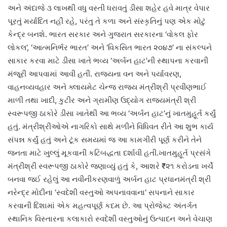
અને અંદાજે ૩ લાખથી વધુ વસ્તી ધરાવતું ડીસા શહેર હવે માત્ર વેપાર
પૂરતું મર્યાદિત નહીં રહે, પરંતુ તે કળા અને સંસ્કૃતિનું પણ એક મોટું
કેન્દ્ર બનશે. ભારત સરકાર અને ગુજરાત સરકારના ‘વોકલ ફોર
લોકલ’, ‘આત્મનિર્ભર ભારત’ અને ‘વિકસિત ભારત ૨૦૪૭’ ના સંકલ્પને
સાકાર કરવા માટે ડીસા ખાતે ભવ્ય ‘અર્બન હાટ’ની સ્થાપના કરવાની
મંજૂરી આપવામાં આવી હતી. રાજ્યના વન અને પર્યાવરણ,
વાહનવ્યવહાર અને ક્લાયમેટ ચેન્જ રાજ્ય મંત્રીશ્રી પ્રવીણભાઈ
માળી તથા ખાદી, કુટીર અને ગ્રામીણ ઉદ્યોગ રાજ્યમંત્રી શ્રી
સ્વરૂપજી ઠાકોરે ડીસા ખાતેથી આ ભવ્ય ‘અર્બન હાટ’નું ખાતમુહૂર્ત કર્યું
હતું. મંત્રીશ્રીઓએ નાગરિકો સાથે મળીને વિધિવત રીતે આ શુભ કાર્ય
સંપન્ન કર્યું હતું અને ટૂંક સમયમાં જ આ કામગીરી પૂર્ણ કરીને તેને
જનતા માટે ખુલ્લું મૂકવાની કટિબદ્ધતા દર્શાવી હતી.ખાતમુહૂર્ત પ્રસંગે
મંત્રીશ્રી સ્વરૂપજી ઠાકોરે જણાવ્યું હતું કે, આશરે ₹૨૧ કરોડના ખર્ચે
બનવા જઈ રહેલું આ નવીનીકરણવાળું અર્બન હાટ પ્રધાનમંત્રી શ્રી
નરેન્દ્ર મોદીના ‘સ્વદેશી વસ્તુઓ અપનાવવાના’ સપનાને સાકાર
કરવાની દિશામાં એક મહત્વપૂર્ણ કદમ છે. આ પ્રોજેક્ટ અંતર્ગત
સ્થાનિક વિસ્તારના કલાકારો સ્વદેશી વસ્તુઓનું ઉત્પાદન અને વેચાણ