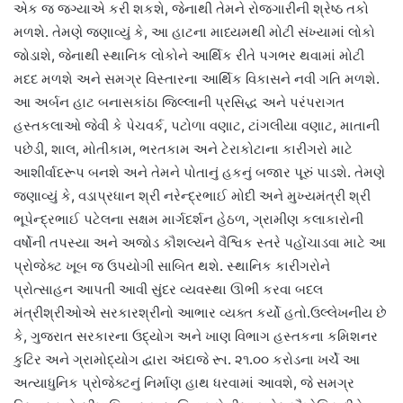
એક જ જગ્યાએ કરી શકશે, જેનાથી તેમને રોજગારીની શ્રેષ્ઠ તકો
મળશે. તેમણે જણાવ્યું કે, આ હાટના માધ્યમથી મોટી સંખ્યામાં લોકો
જોડાશે, જેનાથી સ્થાનિક લોકોને આર્થિક રીતે પગભર થવામાં મોટી
મદદ મળશે અને સમગ્ર વિસ્તારના આર્થિક વિકાસને નવી ગતિ મળશે.
આ અર્બન હાટ બનાસકાંઠા જિલ્લાની પ્રસિદ્ધ અને પરંપરાગત
હસ્તકલાઓ જેવી કે પેચવર્ક, પટોળા વણાટ, ટાંગલીયા વણાટ, માતાની
પછેડી, શાલ, મોતીકામ, ભરતકામ અને ટેરાકોટાના કારીગરો માટે
આશીર્વાદરૂપ બનશે અને તેમને પોતાનું હકનું બજાર પૂરું પાડશે. તેમણે
જણાવ્યું કે, વડાપ્રધાન શ્રી નરેન્દ્રભાઈ મોદી અને મુખ્યમંત્રી શ્રી
ભૂપેન્દ્રભાઈ પટેલના સક્ષમ માર્ગદર્શન હેઠળ, ગ્રામીણ કલાકારોની
વર્ષોની તપસ્યા અને અજોડ કૌશલ્યને વૈશ્વિક સ્તરે પહોંચાડવા માટે આ
પ્રોજેક્ટ ખૂબ જ ઉપયોગી સાબિત થશે. સ્થાનિક કારીગરોને
પ્રોત્સાહન આપતી આવી સુંદર વ્યવસ્થા ઊભી કરવા બદલ
મંત્રીશ્રીઓએ સરકારશ્રીનો આભાર વ્યક્ત કર્યો હતો.ઉલ્લેખનીય છે
કે, ગુજરાત સરકારના ઉદ્યોગ અને ખાણ વિભાગ હસ્તકના કમિશનર
કુટિર અને ગ્રામોદ્યોગ દ્વારા અંદાજે રૂા. ૨૧.૦૦ કરોડના ખર્ચે આ
અત્યાધુનિક પ્રોજેક્ટનું નિર્માણ હાથ ધરવામાં આવશે, જે સમગ્ર