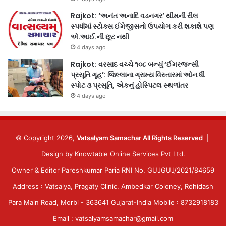
Rajkot: ‘અનંત અનાદિ વડનગર’ થીમની રીલ
સ્પર્ધામાં સ્ટોક્સ ઈમેજીસનો ઉપયોગ કરી શકાશે પણ
એ.આઈ.ની છૂટ નથી
4 days ago
Rajkot: વરસાદ વચ્ચે ૧૦૮ બન્યું ‘ઈમરજન્સી
પ્રસૂતિ ગૃહ’: જિલ્લાના ગ્રામ્ય વિસ્તારમાં ઓન ધી
સ્પોટ ૩ પ્રસૂતિ, એકનું હોસ્પિટલ સ્થળાંતર
4 days ago
© Copyright 2026,
Vatsalyam Samachar All Rights Reserved
|
Design by
Knowtable Online Services Pvt Ltd.
Owner & Editor Pareshkumar Paria RNI No. GUJGUJ/2021/84659
Address : Vatsalya, Pragaty Clinic, Ambedkar Coloney, Rohidash
Para Main Road, Morbi - 363641 Gujarat-India Mobile : 8732918183
Email : vatsalyamsamachar@gmail.com