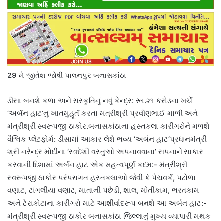
29 મે જીતેશ જોષી પાલનપુર બનાસકાંઠા
ડીસા બનશે કળા અને સંસ્કૃતિનું નવું કેન્દ્ર: રૂા.૨૧ કરોડના ખર્ચે
‘અર્બન હાટ’નું ખાતમુહૂર્ત કરતા મંત્રીશ્રી પ્રવીણભાઈ માળી અને
મંત્રીશ્રી સ્વરૂપજી ઠાકોર.બનાસકાંઠાના હસ્તકલા કારીગરોને મળશે
વૈશ્વિક પ્લેટફોર્મ: ડીસામાં આકાર લેશે ભવ્ય ‘અર્બન હાટ’પ્રધાનમંત્રી
શ્રી નરેન્દ્ર મોદીના ‘સ્વદેશી વસ્તુઓ અપનાવવાના’ સપનાને સાકાર
કરવાની દિશામાં અર્બન હાટ એક મહત્વપૂર્ણ કદમ:- મંત્રીશ્રી
સ્વરૂપજી ઠાકોર પરંપરાગત હસ્તકલાઓ જેવી કે પેચવર્ક, પટોળા
વણાટ, ટાંગલીયા વણાટ, માતાની પછેડી, શાલ, મોતીકામ, ભરતકામ
અને ટેરાકોટાના કારીગરો માટે આશીર્વાદરૂપ બનશે આ અર્બન હાટ:-
મંત્રીશ્રી સ્વરૂપજી ઠાકોર બનાસકાંઠા જિલ્લાનું મુખ્ય વ્યાપારી મથક