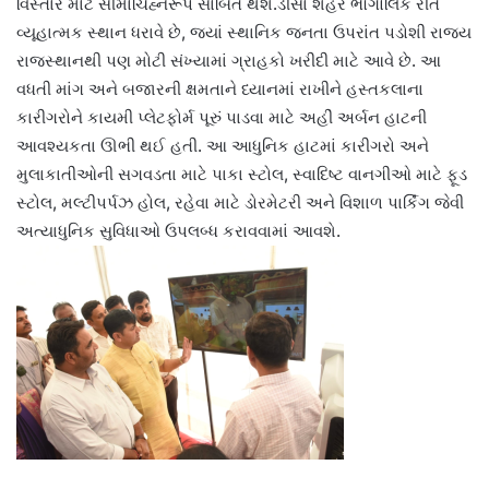
વિસ્તાર માટે સીમાચિહ્નરૂપ સાબિત થશે.ડીસા શહેર ભૌગોલિક રીતે
વ્યૂહાત્મક સ્થાન ધરાવે છે, જ્યાં સ્થાનિક જનતા ઉપરાંત પડોશી રાજ્ય
રાજસ્થાનથી પણ મોટી સંખ્યામાં ગ્રાહકો ખરીદી માટે આવે છે. આ
વધતી માંગ અને બજારની ક્ષમતાને ધ્યાનમાં રાખીને હસ્તકલાના
કારીગરોને કાયમી પ્લેટફોર્મ પૂરું પાડવા માટે અહીં અર્બન હાટની
આવશ્યકતા ઊભી થઈ હતી. આ આધુનિક હાટમાં કારીગરો અને
મુલાકાતીઓની સગવડતા માટે પાકા સ્ટોલ, સ્વાદિષ્ટ વાનગીઓ માટે ફૂડ
સ્ટોલ, મલ્ટીપર્પઝ હોલ, રહેવા માટે ડોરમેટરી અને વિશાળ પાર્કિંગ જેવી
અત્યાધુનિક સુવિધાઓ ઉપલબ્ધ કરાવવામાં આવશે.