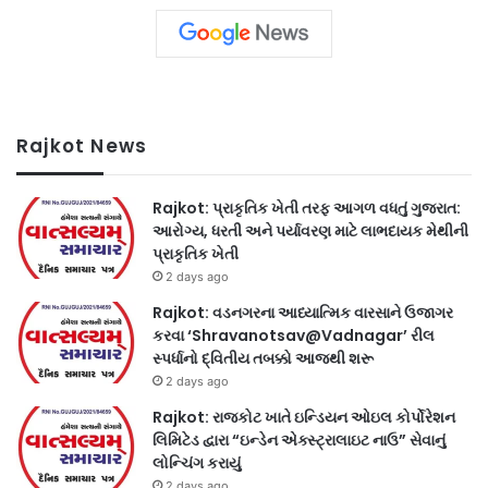
Rajkot News
Rajkot: પ્રાકૃતિક ખેતી તરફ આગળ વધતું ગુજરાત:
આરોગ્ય, ધરતી અને પર્યાવરણ માટે લાભદાયક મેથીની
પ્રાકૃતિક ખેતી
2 days ago
Rajkot: વડનગરના આધ્યાત્મિક વારસાને ઉજાગર
કરવા ‘Shravanotsav@Vadnagar’ રીલ
સ્પર્ધાનો દ્વિતીય તબક્કો આજથી શરૂ
2 days ago
Rajkot: રાજકોટ ખાતે ઇન્ડિયન ઓઇલ કોર્પોરેશન
લિમિટેડ દ્વારા “ઇન્ડેન એક્સ્ટ્રાલાઇટ નાઉ” સેવાનું
લોન્ચિંગ કરાયું
2 days ago