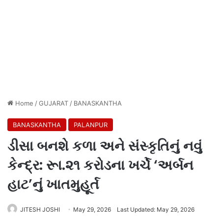
Home
/
GUJARAT
/
BANASKANTHA
BANASKANTHA
PALANPUR
ડીસા બનશે કળા અને સંસ્કૃતિનું નવું
કેન્દ્ર: રૂા.૨૧ કરોડના ખર્ચે ‘અર્બન
હાટ’નું ખાતમુહૂર્ત
JITESH JOSHI
May 29, 2026
Last Updated: May 29, 2026