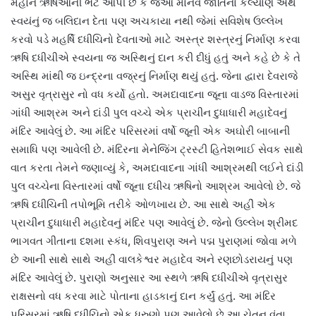
મહાન ઋષિઓની ભેટ આપી છે કે જેઓ માનવ જાતિના કલ્યાણ અર્થે
સ્વયંનું જ બલિદાન દેતા પણ અચકાયા નથી જેમાં સવિશેષ ઉલ્લેખ
કરવો પડે મહર્ષિ દધીચિનો દેવતાઓ માટે અસ્ત્ર શસ્ત્રનું નિર્માણ કરવા
ઋષિ દધીચીએ સ્વયના જ અસ્થિનું દાન કરી દીધું હતું અને કહે છે કે તે
અસ્થિ માંથી જ ઇન્દ્રના વજ્રનું નિર્માણ થયું હતું. જેના દ્વારા દેવરાજે
અસુર વૃત્રાસુર નો વધ કર્યો હતો. અમદાવાદના જૂના વાડજ વિસ્તારમાં
ગાંધી આશ્રમ અને દાંડી પુલ વચ્ચે એક પ્રાચીન દુધાધારી મહાદેવનું
મંદિર આવેલું છે. આ મંદિર પરિસરમાં વર્ષો જૂની એક અઘોરી બાબાની
સમાધિ પણ આવેલી છે. મંદિરના મેનેજિંગ ટ્રસ્ટી હિતેશભાઈ સેવક સાથે
વાત કરતા તેમને જણાવ્યું કે, અમદાવાદના ગાંધી આશ્રમથી લઈને દાંડી
પુલ વચ્ચેના વિસ્તારમાં વર્ષો જૂના દધીચ ઋષિનો આશ્રમ આવેલો છે. જે
ઋષિ દધીચિની તપોભૂમિ તરીકે ઓળખાય છે. આ સાથે અહીં એક
પ્રાચીન દુધાધારી મહાદેવનું મંદિર પણ આવેલું છે. જેનો ઉલ્લેખ શ્રીમદ
ભાગવત ગીતાના દશમા સ્કંધ, શિવપુરાણ અને પદ્મ પુરાણમાં જોવા મળે
છે આની સાથે સાથે અહીં વાલકેશ્વર મહાદેવ અને રણછોડરાયનું પણ
મંદિર આવેલું છે. પુરાણો અનુસાર આ સ્થળે ઋષિ દધીચીએ વૃત્રાસુર
રાક્ષસનો વધ કરવા માટે પોતાના હાડકાનું દાન કર્યું હતું. આ મંદિર
પરિસરમાં ઋષિ દધીચિનો એક ધ્રુણો પણ આવેલો છે.આ ચેતન વંતા