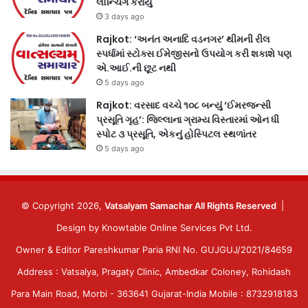
લોન્ચિંગ કરાયું
3 days ago
Rajkot: ‘અનંત અનાદિ વડનગર’ થીમની રીલ
સ્પર્ધામાં સ્ટોક્સ ઈમેજીસનો ઉપયોગ કરી શકાશે પણ
એ.આઈ.ની છૂટ નથી
5 days ago
Rajkot: વરસાદ વચ્ચે ૧૦૮ બન્યું ‘ઈમરજન્સી
પ્રસૂતિ ગૃહ’: જિલ્લાના ગ્રામ્ય વિસ્તારમાં ઓન ધી
સ્પોટ ૩ પ્રસૂતિ, એકનું હોસ્પિટલ સ્થળાંતર
5 days ago
© Copyright 2026,
Vatsalyam Samachar All Rights Reserved
|
Design by
Knowtable Online Services Pvt Ltd.
Owner & Editor Pareshkumar Paria RNI No. GUJGUJ/2021/84659
Address : Vatsalya, Pragaty Clinic, Ambedkar Coloney, Rohidash
Para Main Road, Morbi - 363641 Gujarat-India Mobile : 8732918183