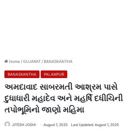
Home
/
GUJARAT
/
BANASKANTHA
BANASKANTHA
PALANPUR
અમદાવાદ સાબરમતી આશ્રમ પાસે
દુધાધારી મહાદેવ અને મહર્ષિ દધીચિની
તપોભૂમિનો જાણો મહિમા
JITESH JOSHI
August 1, 2025
Last Updated: August 1, 2025