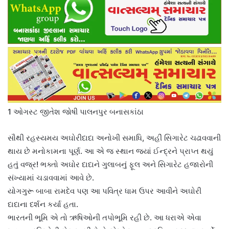
1 ઓગસ્ટ જીતેશ જોષી પાલનપુર બનાસકાંઠા
સૌથી રહસ્યમય અઘોરીદાદા અનોખી સમાધિ, અહીં સિગારેટ ચઢાવવાની
થાય છે મનોકામના પૂર્ણ. આ એ જ સ્થાન જ્યાં ઈન્દ્રને પ્રાપ્ત થયું
હતું વજ્ર! ભક્તો અઘોર દાદાને ગુલાબનું ફૂલ અને સિગારેટ હજારોની
સંખ્યામાં ચડાવવામાં આવે છે.
યોગગુરૂ બાબા રામદેવ પણ આ પવિત્ર ધામ ઉપર આવીને અઘોરી
દાદાના દર્શન કર્યા હતા.
ભારતની ભૂમિ એ તો ઋષિઓની તપોભૂમિ રહી છે. આ ધરાએ એવા