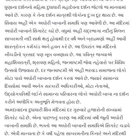
ધુણાના દર્શનનો મહિમા દુધાધારી મહાદેવના દર્શન જેટલો જ માનવામાં
આવે છે. કારણ કે તેના દર્શન માત્રથી લોકોના દુઃખ દૂર થાય છે. આ
સિવાય અહીં એક અઘોરી બાબાની સમાધિ પણ આવેલી છે. આ મંદિરમાં
અઘોરી બાબાને સિગારેટ ચઢે છે. વધુમાં અહીં ચંદ્રભાગા નદીનું મિલન
સાબરમતી નદી સાથે થતું હોવાથી દર વર્ષે અને બ્રાહ્મણો અહીં આવી
શાસ્ત્રોકત કર્મકાંડ અને હવન કરે છે. આ ઉપરાંત આ મંદિરનો
ખીચડીનો પ્રસાદ પણ ખૂબ વખણાય છે. આ પવિત્ર જગ્યાએ
મહાશિવરાત્રી, શ્રાવણ મહિનો, જન્માષ્ટમી જેવા તહેવારો પર વિવિધ
ઉત્સવો ઉજવાય છે. દર જન્માષ્ટમી એ અહીં ભરવાડ સમાજના લોકો
મોટા પાયે અઘોરી બાબાના દર્શન કરવા આવે છે. જ્યારે સામાન્ય
દિવસોમાં આવી અનેક સરકારી અધિકારીઓ, મોટા નેતાઓ,
ઉદ્યોગપતિથી લઈને સામાન્ય પરિવારના લોકો અઘોરી બાબા ના દર્શન
કરીને અલૌકિક અનુભૂતિ મેળવતા હોય છે.
અમદાવાદના દુધાધારી શિવ મંદિરમાં દર ગુરુવારે હજારોની સંખ્યામાં
સિગરેટ ચઢે છે. એના પાછળનું કારણ આ મંદિરમાં વર્ષો જૂની અઘોરી
બાબાની સમાધિ છે. ભક્તો આ અઘોરી બાબાની સમાધિએ સિગરેટ ચડાવે
છે. એવી માન્યતા છે કે વર્ષો પહેલા સાબરમતીના કિનારે અને મંદિરથી