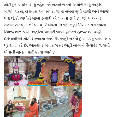
થોડી દુર અઘોરી સાધુ રહેતા એ સમયે ભક્તો અઘોરી સાધુ અફીણ,
ગાંજો, ચરસ, ચડાવતા આ પરંપરા લાંબા સમય સુધી ચાલી અને આજે
પણ લોકો અઘોરી બાબા સમાધિ એ માનતા રાખે છે. જો કે અન્ય
નશાકારક પ્રદાર્થો પર પ્રતિબંધના કારણે અહીં સિગરેટ ચડાવવાનો
રિવાજ શરૂ થયો અહીંયા અઘોરી બાબા હાજરા હાજર છે. અહીં
દર્શનાથીઓ મોટી સંખ્યામાં આવે છે. અહીં ભક્તો દુઃખ દર્દ હટાવવા માટે
પ્રાર્થના કરે છે. આસ્થા રાખનાર ભક્ત અહીં બાબાને સિગારેટ જલાવી
પોતાની માનતા પૂર્ણ કરવા આવે છે.