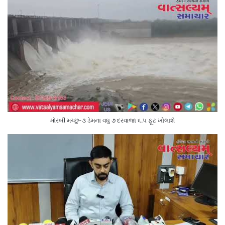
મોરબી મચ્છુ-૩ ડેમના વઘુ ૭ દરવાજા ૬.૫ ફૂટ ખોલાશે