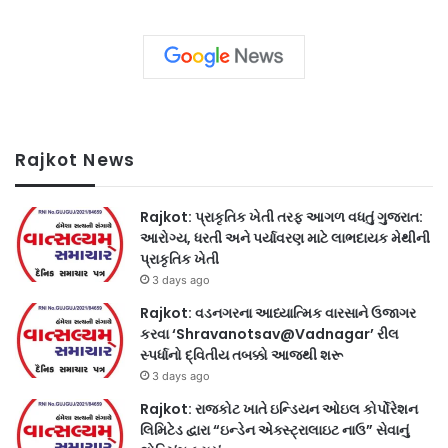
Rajkot News
Rajkot: પ્રાકૃતિક ખેતી તરફ આગળ વધતું ગુજરાત:
આરોગ્ય, ધરતી અને પર્યાવરણ માટે લાભદાયક મેથીની
પ્રાકૃતિક ખેતી
3 days ago
Rajkot: વડનગરના આધ્યાત્મિક વારસાને ઉજાગર
કરવા ‘Shravanotsav@Vadnagar’ રીલ
સ્પર્ધાનો દ્વિતીય તબક્કો આજથી શરૂ
3 days ago
Rajkot: રાજકોટ ખાતે ઇન્ડિયન ઓઇલ કોર્પોરેશન
લિમિટેડ દ્વારા “ઇન્ડેન એક્સ્ટ્રાલાઇટ નાઉ” સેવાનું