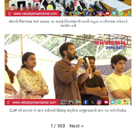
મોરબી જિલ્લામાં ભારે વરસાદ ના કારણે બિનજરૂરી ઘરની બહાર ન નીકળવા કલેક્ટરે
અપીલ કરી
CJP ની સરકારે બે માંગ સ્વીકારી શિક્ષણ મંત્રીના રાજીનામાની માંગ પર કાલે નિર્ણય
Next
»
1
/
169