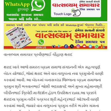
વાત્સલ્યમ સમાચાર પ્રવીણભાઈ ચૌહાણ થરાદ
થરાદ ખાતે આજે સમસ્ત બ્રહ્મ સમાજ સંગઠનની એક મહત્વપૂર્ણ
બેઠક યોજાઈ, જેમાં થરાદ અને વાવ તાલુકાના નવા પ્રમુખોની વરણી
કરવામાં આવી. આ બેઠકમાં બનાસકાંઠા જિલ્લાના બ્રહ્મ સમાજના
પ્રમુખ શ્રી ભગવાનભાઈ જોશી અધ્યક્ષપદે અને મુખ્ય મહેમાનશ્રી
બીપીનભાઈ ત્રિવેદી માર્ગદર્શન હેઠળ ઉપસ્થિત રહ્યા.આ પ્રસંગે
થરાદના પ્રમુખ તરીકે પત્રકાર શ્રી મહેન્દ્રભાઈ ઓઝાની વરણી
કરવામાં આવી, જ્યારે વાવ તાલુકાના પ્રમુખ તરીકે ભડવેલ ગામના