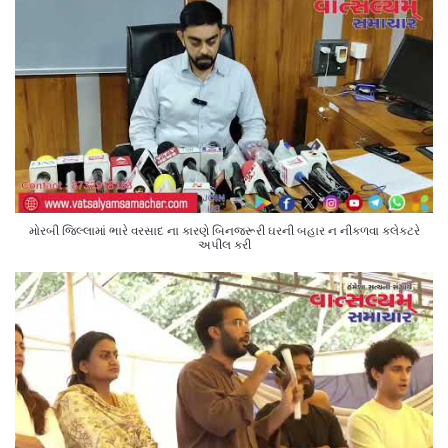
મોરબી જિલ્લામાં ભારે વરસાદ ના કારણે બિનજરૂરી ઘરની બહાર ન નીકળવા કલેક્ટરે
અપીલ કરી