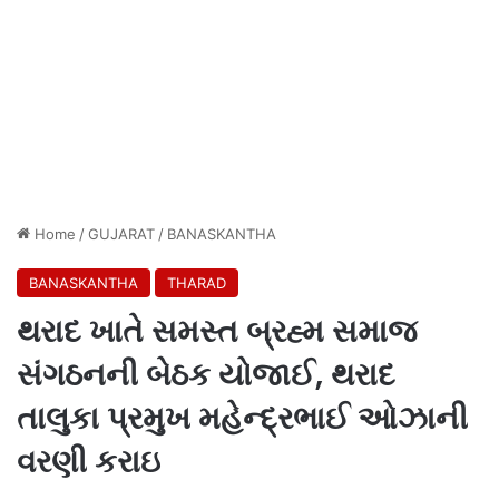
Home
/
GUJARAT
/
BANASKANTHA
BANASKANTHA
THARAD
થરાદ ખાતે સમસ્ત બ્રહ્મ સમાજ
સંગઠનની બેઠક યોજાઈ, થરાદ
તાલુકા પ્રમુખ મહેન્દ્રભાઈ ઓઝાની
વરણી કરાઇ