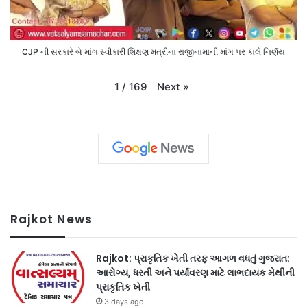
CJP ની સરકારે બે માંગ સ્વીકારી શિક્ષણ મંત્રીના રાજીનામાની માંગ પર કાલે નિર્ણય
Next
»
1
/
169
Rajkot News
Rajkot: પ્રાકૃતિક ખેતી તરફ આગળ વધતું ગુજરાત:
આરોગ્ય, ધરતી અને પર્યાવરણ માટે લાભદાયક મેથીની
પ્રાકૃતિક ખેતી
3 days ago