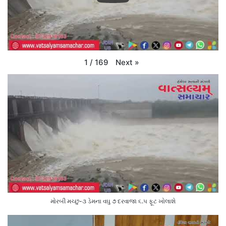
Next
»
1
/
169
મોરબી મચ્છુ-૩ ડેમના વઘુ ૭ દરવાજા ૬.૫ ફૂટ ખોલાશે