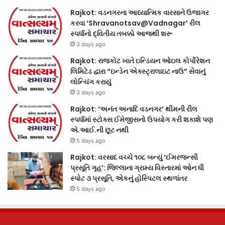
Rajkot: વડનગરના આધ્યાત્મિક વારસાને ઉજાગર
કરવા ‘Shravanotsav@Vadnagar’ રીલ
સ્પર્ધાનો દ્વિતીય તબક્કો આજથી શરૂ
3 days ago
Rajkot: રાજકોટ ખાતે ઇન્ડિયન ઓઇલ કોર્પોરેશન
લિમિટેડ દ્વારા “ઇન્ડેન એક્સ્ટ્રાલાઇટ નાઉ” સેવાનું
લોન્ચિંગ કરાયું
3 days ago
Rajkot: ‘અનંત અનાદિ વડનગર’ થીમની રીલ
સ્પર્ધામાં સ્ટોક્સ ઈમેજીસનો ઉપયોગ કરી શકાશે પણ
એ.આઈ.ની છૂટ નથી
5 days ago
Rajkot: વરસાદ વચ્ચે ૧૦૮ બન્યું ‘ઈમરજન્સી
પ્રસૂતિ ગૃહ’: જિલ્લાના ગ્રામ્ય વિસ્તારમાં ઓન ધી
સ્પોટ ૩ પ્રસૂતિ, એકનું હોસ્પિટલ સ્થળાંતર
5 days ago