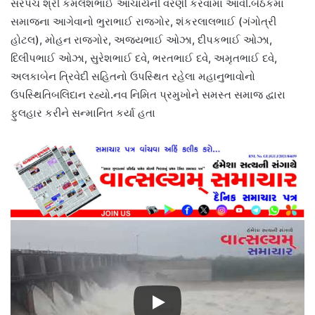
સરપંચ શ્રી કમલેશભાઈ આચાર્યની વરણી કરવામાં આવી.બેઠકમાં
સમાજના આગેવાનો ભુરાભાઈ રાજગોર, શંકરલાલભાઈ (ગંગોત્રી
હોટલ), મોહન રાજગોર, અજયભાઈ ઓઝા, દીપકભાઈ ઓઝા,
દિલીપભાઈ ઓઝા, સુરેશભાઈ દવે, ભરતભાઈ દવે, અમૃતભાઈ દવે,
અલકાબેન ત્રિવેદી સહિતનો ઉપસ્થિત રહેલા મહાનુભાવોનો
ઉપસ્થિતિબલિદાન રહ્યો.નવ નિમિત પ્રમુખોને સમસ્ત સમાજ દ્વારા
ફુલહાર કરીને સન્માનિત કર્યા હતા