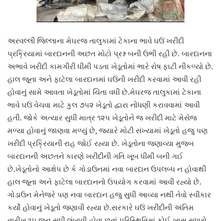
અરવલ્લી જિલ્લાના મેઘરજ તાલુકામાં ટેકાના ભાવે ઘઉં ખરીદી
પ્રક્રિયામાં બારદાનની અછત મોટો પ્રશ્ન બની ઉભી રહી છે. બારદાનના
અભાવે ખરીદી કામગીરી ધીમી પડતા ખેડૂતોમાં ભારે રોષ ફાટી નીકળ્યો છે.
હાલ જૂના અને ફાટેલા બારદાનમાં ઘઉંની ખરીદી કરવામાં આવી રહી
હોવાનું સામે આવતા ખેડૂતોમાં ચિંતા વધી છે.મેઘરજ તાલુકામાં ટેકાના
ભાવે ઘઉં વેચવા માટે કુલ ૭૫૨ ખેડૂતો દ્વારા નોંધણી કરાવવામાં આવી
હતી. જોકે અત્યાર સુધી માત્ર ૧૨૫ ખેડૂતોને જ ખરીદી માટે મેસેજ
મળ્યા હોવાનું જાણવા મળ્યું છે, જ્યારે મોટી સંખ્યામાં ખેડૂતો હજુ પણ
ખરીદી પ્રક્રિયાની રાહ જોઈ રહ્યા છે. ખેડૂતોના જણાવ્યા મુજબ
બારદાનની અછતને કારણે ખરીદીની ગતિ ખૂબ ધીમી બની ગઈ
છે.ખેડૂતોનો આક્ષેપ છે કે ગોડાઉનમાં નવા બારદાન ઉપલબ્ધ ન હોવાથી
હાલ જૂના અને ફાટેલા બારદાનનો ઉપયોગ કરવામાં આવી રહ્યો છે.
ગોડાઉન મેનેજરે પણ નવા બારદાન હજુ સુધી આવ્યા નથી તેવો સ્વીકાર
કર્યો હોવાનું ખેડૂતો જણાવી રહ્યા છે.સરકારે ઘઉં ખરીદીની અંતિમ
તારીખ ૧૫ જૂન સુધી લંબાવી હોવા છતાં પરિસ્થિતિમાં કોઈ ખાસ સુધારો