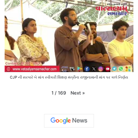
CJP ની સરકારે બે માંગ સ્વીકારી શિક્ષણ મંત્રીના રાજીનામાની માંગ પર કાલે નિર્ણય
Next
»
1
/
169