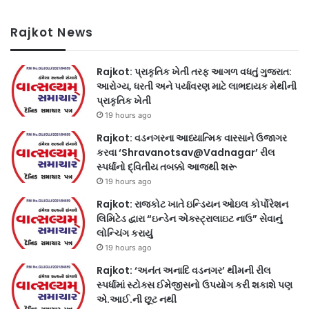
Rajkot News
Rajkot: પ્રાકૃતિક ખેતી તરફ આગળ વધતું ગુજરાત:
આરોગ્ય, ધરતી અને પર્યાવરણ માટે લાભદાયક મેથીની
પ્રાકૃતિક ખેતી
19 hours ago
Rajkot: વડનગરના આધ્યાત્મિક વારસાને ઉજાગર
કરવા ‘Shravanotsav@Vadnagar’ રીલ
સ્પર્ધાનો દ્વિતીય તબક્કો આજથી શરૂ
19 hours ago
Rajkot: રાજકોટ ખાતે ઇન્ડિયન ઓઇલ કોર્પોરેશન
લિમિટેડ દ્વારા “ઇન્ડેન એક્સ્ટ્રાલાઇટ નાઉ” સેવાનું
લોન્ચિંગ કરાયું
19 hours ago
Rajkot: ‘અનંત અનાદિ વડનગર’ થીમની રીલ
સ્પર્ધામાં સ્ટોક્સ ઈમેજીસનો ઉપયોગ કરી શકાશે પણ
એ.આઈ.ની છૂટ નથી