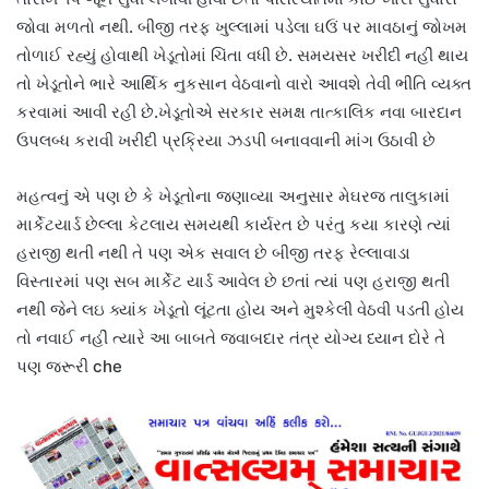
જોવા મળતો નથી. બીજી તરફ ખુલ્લામાં પડેલા ઘઉં પર માવઠાનું જોખમ
તોળાઈ રહ્યું હોવાથી ખેડૂતોમાં ચિંતા વધી છે. સમયસર ખરીદી નહીં થાય
તો ખેડૂતોને ભારે આર્થિક નુકસાન વેઠવાનો વારો આવશે તેવી ભીતિ વ્યક્ત
કરવામાં આવી રહી છે.ખેડૂતોએ સરકાર સમક્ષ તાત્કાલિક નવા બારદાન
ઉપલબ્ધ કરાવી ખરીદી પ્રક્રિયા ઝડપી બનાવવાની માંગ ઉઠાવી છે
મહત્વનું એ પણ છે કે ખેડૂતોના જણાવ્યા અનુસાર મેઘરજ તાલુકામાં
માર્કેટયાર્ડ છેલ્લા કેટલાય સમયથી કાર્યરત છે પરંતુ કયા કારણે ત્યાં
હરાજી થતી નથી તે પણ એક સવાલ છે બીજી તરફ રેલ્લાવાડા
વિસ્તારમાં પણ સબ માર્કેટ યાર્ડ આવેલ છે છતાં ત્યાં પણ હરાજી થતી
નથી જેને લઇ ક્યાંક ખેડૂતો લૂંટતા હોય અને મુશ્કેલી વેઠવી પડતી હોય
તો નવાઈ નહીં ત્યારે આ બાબતે જવાબદાર તંત્ર યોગ્ય ધ્યાન દોરે તે
પણ જરૂરી che