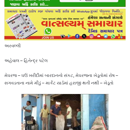
અરવલ્લી
અહેવાલ – હિતેન્દ્ર પટેલ
મેઘરજ – ઘઉં ખરીદીમાં બારદાનનો સંકટ, મેઘરજના ખેડૂતોમાં રોષ –
સગવડતાના નામે મીંડું – માર્કેટ યાર્ડમાં હરાજી થતી નથી – ખેડૂતો