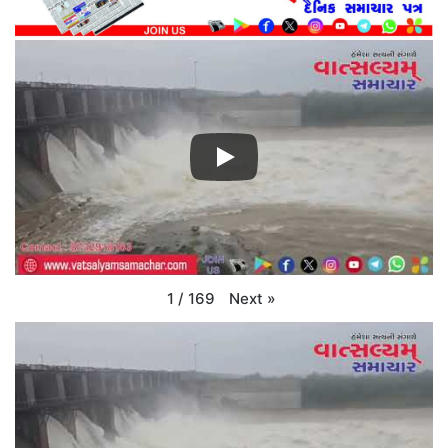
Next
»
1
/
169