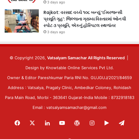
3 days ago
Rajkot: વરસાદ વચ્ચે ૧૦૮ બન્યું ‘ઈમરજન્સી
પ્રસૂતિ ગૃહ’: જિલ્લાના ગ્રામ્ય વિસ્તારમાં ઓન ધી
સ્પોટ ૩ પ્રસૂતિ, એકનું હોસ્પિટલ સ્થળાંતર
3 days ago
© Copyright 2026,
Vatsalyam Samachar All Rights Reserved
|
Design by
Knowtable Online Services Pvt Ltd.
Owner & Editor Pareshkumar Paria RNI No. GUJGUJ/2021/84659
Address : Vatsalya, Pragaty Clinic, Ambedkar Coloney, Rohidash
Para Main Road, Morbi - 363641 Gujarat-India Mobile : 8732918183
Email : vatsalyamsamachar@gmail.com
Facebook
X
LinkedIn
YouTube
WordPress
Instagram
Google
Tele
Play