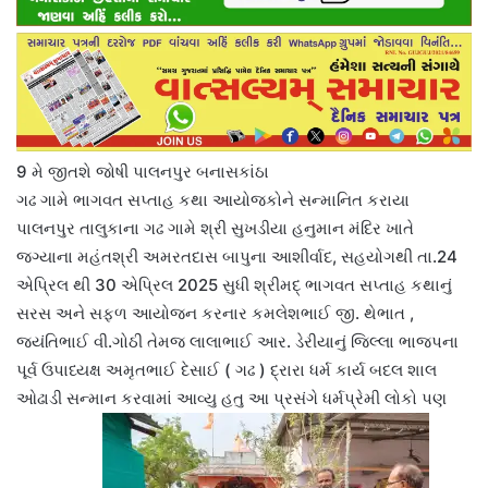
9 મે જીતશે જોષી પાલનપુર બનાસકાંઠા
ગઢ ગામે ભાગવત સપ્તાહ કથા આયોજકોને સન્માનિત કરાયા
પાલનપુર તાલુકાના ગઢ ગામે શ્રી સુખડીયા હનુમાન મંદિર ખાતે
જગ્યાના મહંતશ્રી અમરતદાસ બાપુના આશીર્વાદ, સહયોગથી તા.24
એપ્રિલ થી 30 એપ્રિલ 2025 સુધી શ્રીમદ્ ભાગવત સપ્તાહ કથાનું
સરસ અને સફળ આયોજન કરનાર કમલેશભાઈ જી. થેભાત ,
જયંતિભાઈ વી.ગોઠી તેમજ લાલાભાઈ આર. ડેરીયાનું જિલ્લા ભાજપના
પૂર્વ ઉપાધ્યક્ષ અમૃતભાઈ દેસાઈ ( ગઢ ) દ્રારા ધર્મ કાર્ય બદલ શાલ
ઓઢાડી સન્માન કરવામાં આવ્યુ હતુ આ પ્રસંગે ધર્મપ્રેમી લોકો પણ