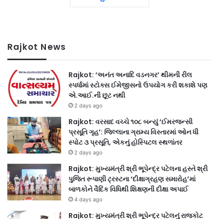
Rajkot News
Rajkot: ‘અનંત અનાદિ વડનગર’ થીમની રીલ
સ્પર્ધામાં સ્ટોક્સ ઈમેજીસનો ઉપયોગ કરી શકાશે પણ
એ.આઈ.ની છૂટ નથી
2 days ago
Rajkot: વરસાદ વચ્ચે ૧૦૮ બન્યું ‘ઈમરજન્સી
પ્રસૂતિ ગૃહ’: જિલ્લાના ગ્રામ્ય વિસ્તારમાં ઓન ધી
સ્પોટ ૩ પ્રસૂતિ, એકનું હોસ્પિટલ સ્થળાંતર
2 days ago
Rajkot: મુખ્યમંત્રી શ્રી ભૂપેન્દ્ર પટેલના હસ્તે શ્રી
પુજિત રૂપાણી ટ્રસ્ટના ‘દીક્ષાગ્રહણ સમારોહ’માં
બાળકોને વૈદિક વિધિથી શિક્ષણની દીક્ષા અપાઈ
4 days ago
Rajkot: મુખ્યમંત્રી શ્રી ભૂપેન્દ્ર પટેલનું રાજકોટ