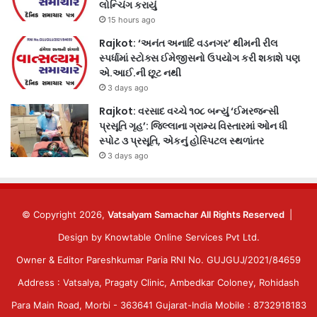
લોન્ચિંગ કરાયું
15 hours ago
Rajkot: ‘અનંત અનાદિ વડનગર’ થીમની રીલ
સ્પર્ધામાં સ્ટોક્સ ઈમેજીસનો ઉપયોગ કરી શકાશે પણ
એ.આઈ.ની છૂટ નથી
3 days ago
Rajkot: વરસાદ વચ્ચે ૧૦૮ બન્યું ‘ઈમરજન્સી
પ્રસૂતિ ગૃહ’: જિલ્લાના ગ્રામ્ય વિસ્તારમાં ઓન ધી
સ્પોટ ૩ પ્રસૂતિ, એકનું હોસ્પિટલ સ્થળાંતર
3 days ago
© Copyright 2026,
Vatsalyam Samachar All Rights Reserved
|
Design by
Knowtable Online Services Pvt Ltd.
Owner & Editor Pareshkumar Paria RNI No. GUJGUJ/2021/84659
Address : Vatsalya, Pragaty Clinic, Ambedkar Coloney, Rohidash
Para Main Road, Morbi - 363641 Gujarat-India Mobile : 8732918183