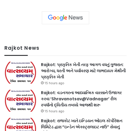
Rajkot News
Rajkot: પ્રાકૃતિક ખેતી તરફ આગળ વધતું ગુજરાત:
આરોગ્ય, ધરતી અને પર્યાવરણ માટે લાભદાયક મેથીની
પ્રાકૃતિક ખેતી
15 hours ago
Rajkot: વડનગરના આધ્યાત્મિક વારસાને ઉજાગર
કરવા ‘Shravanotsav@Vadnagar’ રીલ
સ્પર્ધાનો દ્વિતીય તબક્કો આજથી શરૂ
15 hours ago
Rajkot: રાજકોટ ખાતે ઇન્ડિયન ઓઇલ કોર્પોરેશન
લિમિટેડ દ્વારા “ઇન્ડેન એક્સ્ટ્રાલાઇટ નાઉ” સેવાનું