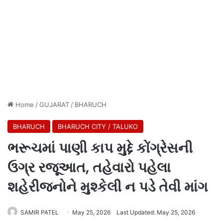
Home
/
GUJARAT
/
BHARUCH
BHARUCH
BHARUCH CITY / TALUKO
ભરૂચમાં પાણી કાપ મુદ્દે કોંગ્રેસની
ઉગ્ર રજૂઆત, તહેવારો પહેલા
શહેરીજનોને મુશ્કેલી ન પડે તેવી માંગ
SAMIR PATEL
May 25, 2026
Last Updated: May 25, 2026