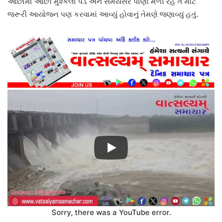
ઓછામાં ઓછી મુશ્કેલી પડે અને સમયસર પાણી મળી રહે તે માટે
જરૂરી આયોજન પણ કરવામાં આવ્યું હોવાનું તેમણે જણાવ્યું હતું.
Sorry, there was a YouTube error.