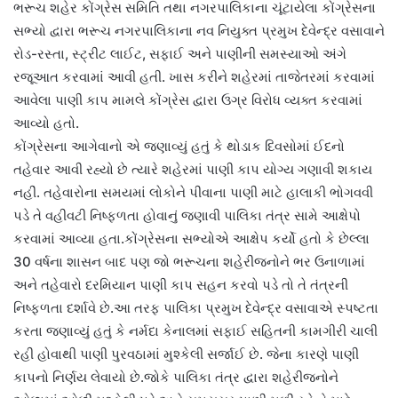
ભરૂચ શહેર કોંગ્રેસ સમિતિ તથા નગરપાલિકાના ચૂંટાયેલા કોંગ્રેસના
સભ્યો દ્વારા ભરૂચ નગરપાલિકાના નવ નિયુક્ત પ્રમુખ દેવેન્દ્ર વસાવાને
રોડ-રસ્તા, સ્ટ્રીટ લાઈટ, સફાઈ અને પાણીની સમસ્યાઓ અંગે
રજૂઆત કરવામાં આવી હતી. ખાસ કરીને શહેરમાં તાજેતરમાં કરવામાં
આવેલા પાણી કાપ મામલે કોંગ્રેસ દ્વારા ઉગ્ર વિરોધ વ્યક્ત કરવામાં
આવ્યો હતો.
કોંગ્રેસના આગેવાનો એ જણાવ્યું હતું કે થોડાક દિવસોમાં ઈદનો
તહેવાર આવી રહ્યો છે ત્યારે શહેરમાં પાણી કાપ યોગ્ય ગણાવી શકાય
નહીં. તહેવારોના સમયમાં લોકોને પીવાના પાણી માટે હાલાકી ભોગવવી
પડે તે વહીવટી નિષ્ફળતા હોવાનું જણાવી પાલિકા તંત્ર સામે આક્ષેપો
કરવામાં આવ્યા હતા.કોંગ્રેસના સભ્યોએ આક્ષેપ કર્યો હતો કે છેલ્લા
30 વર્ષના શાસન બાદ પણ જો ભરૂચના શહેરીજનોને ભર ઉનાળામાં
અને તહેવારો દરમિયાન પાણી કાપ સહન કરવો પડે તો તે તંત્રની
નિષ્ફળતા દર્શાવે છે.આ તરફ પાલિકા પ્રમુખ દેવેન્દ્ર વસાવાએ સ્પષ્ટતા
કરતા જણાવ્યું હતું કે નર્મદા કેનાલમાં સફાઈ સહિતની કામગીરી ચાલી
રહી હોવાથી પાણી પુરવઠામાં મુશ્કેલી સર્જાઈ છે. જેના કારણે પાણી
કાપનો નિર્ણય લેવાયો છે.જોકે પાલિકા તંત્ર દ્વારા શહેરીજનોને