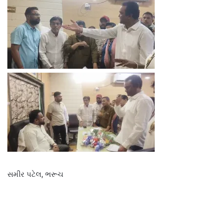
સમીર પટેલ, ભરૂચ