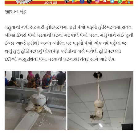
જીશાન ખૂંટ
મહુવાની નવી સરકારી હોસ્પિટલમાં ફરી પંખો પડ્યો હોસ્પિટલમાં સતત
બીજા દિવસે પંખો પડવાની ઘટના ગઇકાલે પંખો પડતાં મહિલાને થઈ હતી
ઈજા આજે ફરીથી અન્ય વ્યક્તિ પર પડ્યો પંખો એક વર્ષ પહેલાં જ
થયું હતું હોસ્પિટલનું લોકાર્પણ કરોડોના ખર્ચે બનેલી હોસ્પિટલમાં
દર્દીઓ અસુરક્ષિત! પંખા પડવાની ઘટનાથી તંત્ર સામે ભારે રોષ.