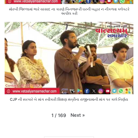
મોરબી જિલ્લામાં ભારે વરસાદ ના કારણે બિનજરૂરી ઘરની બહાર ન નીકળવા કલેક્ટરે
અપીલ કરી
CJP ની સરકારે બે માંગ સ્વીકારી શિક્ષણ મંત્રીના રાજીનામાની માંગ પર કાલે નિર્ણય
Next
»
1
/
169