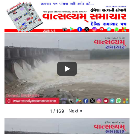
Next
»
1
/
169