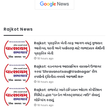
Rajkot News
Rajkot: પ્રાકૃતિક ખેતી તરફ આગળ વધતું ગુજરાત:
આરોગ્ય, ધરતી અને પર્યાવરણ માટે લાભદાયક મેથીની
પ્રાકૃતિક ખેતી
18 hours ago
Rajkot: વડનગરના આધ્યાત્મિક વારસાને ઉજાગર
કરવા ‘Shravanotsav@Vadnagar’ રીલ
સ્પર્ધાનો દ્વિતીય તબક્કો આજથી શરૂ
18 hours ago
Rajkot: રાજકોટ ખાતે ઇન્ડિયન ઓઇલ કોર્પોરેશન
લિમિટેડ દ્વારા “ઇન્ડેન એક્સ્ટ્રાલાઇટ નાઉ” સેવાનું
લોન્ચિંગ કરાયું
18 hours ago