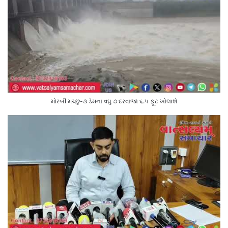
મોરબી મચ્છુ-૩ ડેમના વઘુ ૭ દરવાજા ૬.૫ ફૂટ ખોલાશે