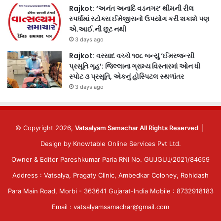
Rajkot: ‘અનંત અનાદિ વડનગર’ થીમની રીલ
સ્પર્ધામાં સ્ટોક્સ ઈમેજીસનો ઉપયોગ કરી શકાશે પણ
એ.આઈ.ની છૂટ નથી
3 days ago
Rajkot: વરસાદ વચ્ચે ૧૦૮ બન્યું ‘ઈમરજન્સી
પ્રસૂતિ ગૃહ’: જિલ્લાના ગ્રામ્ય વિસ્તારમાં ઓન ધી
સ્પોટ ૩ પ્રસૂતિ, એકનું હોસ્પિટલ સ્થળાંતર
3 days ago
© Copyright 2026,
Vatsalyam Samachar All Rights Reserved
|
Design by
Knowtable Online Services Pvt Ltd.
Owner & Editor Pareshkumar Paria RNI No. GUJGUJ/2021/84659
Address : Vatsalya, Pragaty Clinic, Ambedkar Coloney, Rohidash
Para Main Road, Morbi - 363641 Gujarat-India Mobile : 8732918183
Email : vatsalyamsamachar@gmail.com