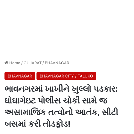
Home
/
GUJARAT
/
BHAVNAGAR
BHAVNAGAR
BHAVNAGAR CITY / TALUKO
ભાવનગરમાં ખાખીને ખુલ્લો પડકાર:
ઘોઘાગેઇટ પોલીસ ચોકી સામે જ
અસામાજિક તત્વોનો આતંક, સીટી
બસમાં કરી તોડફોડ!