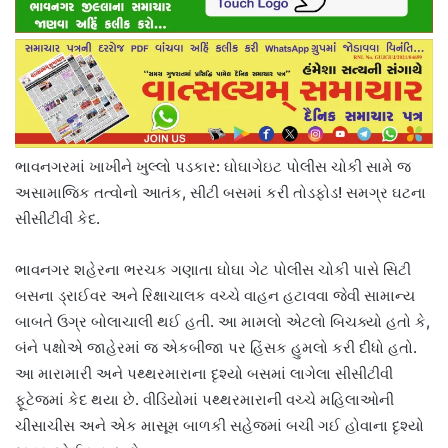
ભાવનગરમાં ખાખીને ખુલ્લો પડકાર: ઘોઘાગેઇટ પોલીસ ચોકી સામે જ
અસામાજિક તત્વોનો આતંક, સીટી બસમાં કરી તોડફોડ! સમગ્ર ઘટના
સીસીટીવી કેદ.
ભાવનગર શહેરના ભરચક ગણાતા ઘોઘા ગેટ પોલીસ ચોકી પાસે સિટી
બસના ડ્રાઈવર અને રિક્ષાચાલક વચ્ચે વાહન હટાવવા જેવી સામાન્ય
બાબતે ઉગ્ર બોલાચાલી થઈ હતી. આ મામલો એટલો બિચક્યો હતો કે,
બંને પક્ષોએ જાહેરમાં જ એકબીજા પર હિંસક હુમલો કરી દીધો હતો.
આ મારામારી અને પથ્થરમારાના દૃશ્યો બસમાં લાગેલા સીસીટીવી
ફૂટેજમાં કેદ થયા છે. વીડિયોમાં પથ્થરમારાની વચ્ચે મહિલાઓની
ચીસાચીસ અને એક માસૂમ બાળકી સહેજમાં બચી ગઈ હોવાના દૃશ્યો