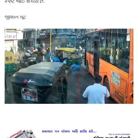
સ્પષ્ટ જોઈ શકાય છે.
જીશાન ખૂંટ