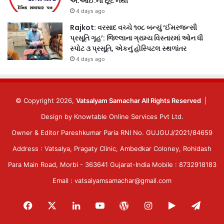
એ.આઈ.ની છૂટ નથી
4 days ago
Rajkot: વરસાદ વચ્ચે ૧૦૮ બન્યું ‘ઈમરજન્સી
પ્રસૂતિ ગૃહ’: જિલ્લાના ગ્રામ્ય વિસ્તારમાં ઓન ધી
સ્પોટ ૩ પ્રસૂતિ, એકનું હોસ્પિટલ સ્થળાંતર
4 days ago
© Copyright 2026,
Vatsalyam Samachar All Rights Reserved
|
Design by
Knowtable Online Services Pvt Ltd.
Owner & Editor Pareshkumar Paria RNI No. GUJGUJ/2021/84659
Address : Vatsalya, Pragaty Clinic, Ambedkar Coloney, Rohidash
Para Main Road, Morbi - 363641 Gujarat-India Mobile : 8732918183
Email : vatsalyamsamachar@gmail.com
Facebook
X
LinkedIn
YouTube
WordPress
Instagram
Google
Tele