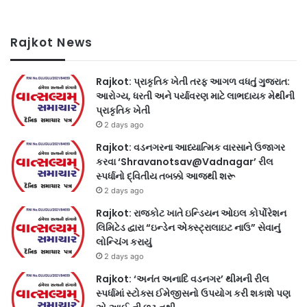
Rajkot News
Rajkot: પ્રાકૃતિક ખેતી તરફ આગળ વધતું ગુજરાત:
આરોગ્ય, ધરતી અને પર્યાવરણ માટે લાભદાયક મેથીની
પ્રાકૃતિક ખેતી
2 days ago
Rajkot: વડનગરના આધ્યાત્મિક વારસાને ઉજાગર
કરવા ‘Shravanotsav@Vadnagar’ રીલ
સ્પર્ધાનો દ્વિતીય તબક્કો આજથી શરૂ
2 days ago
Rajkot: રાજકોટ ખાતે ઇન્ડિયન ઓઇલ કોર્પોરેશન
લિમિટેડ દ્વારા “ઇન્ડેન એક્સ્ટ્રાલાઇટ નાઉ” સેવાનું
લોન્ચિંગ કરાયું
2 days ago
Rajkot: ‘અનંત અનાદિ વડનગર’ થીમની રીલ
સ્પર્ધામાં સ્ટોક્સ ઈમેજીસનો ઉપયોગ કરી શકાશે પણ