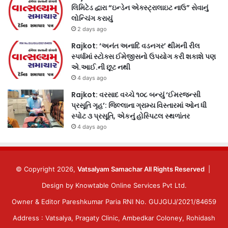
લિમિટેડ દ્વારા “ઇન્ડેન એક્સ્ટ્રાલાઇટ નાઉ” સેવાનું
લોન્ચિંગ કરાયું
2 days ago
Rajkot: ‘અનંત અનાદિ વડનગર’ થીમની રીલ
સ્પર્ધામાં સ્ટોક્સ ઈમેજીસનો ઉપયોગ કરી શકાશે પણ
એ.આઈ.ની છૂટ નથી
4 days ago
Rajkot: વરસાદ વચ્ચે ૧૦૮ બન્યું ‘ઈમરજન્સી
પ્રસૂતિ ગૃહ’: જિલ્લાના ગ્રામ્ય વિસ્તારમાં ઓન ધી
સ્પોટ ૩ પ્રસૂતિ, એકનું હોસ્પિટલ સ્થળાંતર
4 days ago
© Copyright 2026,
Vatsalyam Samachar All Rights Reserved
|
Design by
Knowtable Online Services Pvt Ltd.
Owner & Editor Pareshkumar Paria RNI No. GUJGUJ/2021/84659
Address : Vatsalya, Pragaty Clinic, Ambedkar Coloney, Rohidash