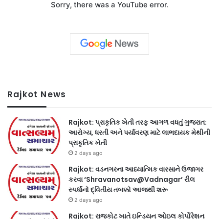
Sorry, there was a YouTube error.
Rajkot News
Rajkot: પ્રાકૃતિક ખેતી તરફ આગળ વધતું ગુજરાત:
આરોગ્ય, ધરતી અને પર્યાવરણ માટે લાભદાયક મેથીની
પ્રાકૃતિક ખેતી
2 days ago
Rajkot: વડનગરના આધ્યાત્મિક વારસાને ઉજાગર
કરવા ‘Shravanotsav@Vadnagar’ રીલ
સ્પર્ધાનો દ્વિતીય તબક્કો આજથી શરૂ
2 days ago
Rajkot: રાજકોટ ખાતે ઇન્ડિયન ઓઇલ કોર્પોરેશન