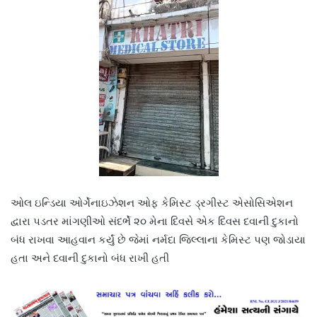
ઓલ ઇન્ડિયા ઓર્ગેનાઇઝેશન ઓફ કેમિસ્ટ ડ્રગીસ્ટ એસોસિએશન
દ્વારા પડતર માંગણીઓ સંદર્ભે ૨૦ મેના દિવસે એક દિવસ દવાની દુકાનો
બંધ રાખવા આહવાન કર્યું છે જેમાં નર્મદા જિલ્લાના કેમિસ્ટ પણ જોડાયા
હતા અને દવાની દુકાનો બંધ રાખી હતી