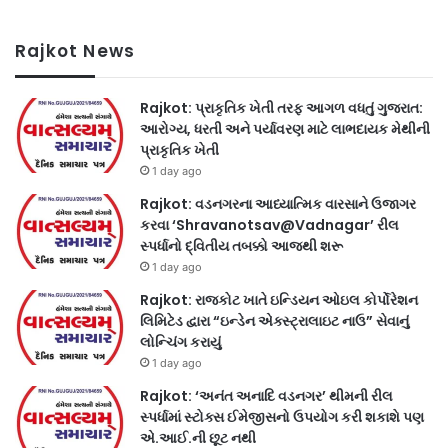
Rajkot News
Rajkot: પ્રાકૃતિક ખેતી તરફ આગળ વધતું ગુજરાત:
આરોગ્ય, ધરતી અને પર્યાવરણ માટે લાભદાયક મેથીની
પ્રાકૃતિક ખેતી
1 day ago
Rajkot: વડનગરના આધ્યાત્મિક વારસાને ઉજાગર
કરવા ‘Shravanotsav@Vadnagar’ રીલ
સ્પર્ધાનો દ્વિતીય તબક્કો આજથી શરૂ
1 day ago
Rajkot: રાજકોટ ખાતે ઇન્ડિયન ઓઇલ કોર્પોરેશન
લિમિટેડ દ્વારા “ઇન્ડેન એક્સ્ટ્રાલાઇટ નાઉ” સેવાનું
લોન્ચિંગ કરાયું
1 day ago
Rajkot: ‘અનંત અનાદિ વડનગર’ થીમની રીલ
સ્પર્ધામાં સ્ટોક્સ ઈમેજીસનો ઉપયોગ કરી શકાશે પણ
એ.આઈ.ની છૂટ નથી