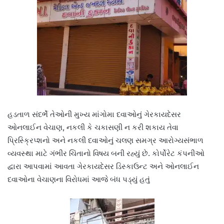
હડતાળ સંદર્ભે તેઓની મુખ્ય માંગોમા દવાઓનું ગેરકાયદેસર
ઓનલાઈન વેચાણ, નકલી કે ચકાસણી ન કરી શકાય તેવા
પ્રિસ્ક્રિપ્શનો અને નકલી દવાઓનું ચલણ સમગ્ર આરોગ્યસંભાળ
વ્યવસ્થા માટે ગંભીર ચિંતાનો વિષય બની રહ્યું છે. કોર્પોરેટ કંપનીઓ
દ્વારા આપવામાં આવતા ગેરકાયદેસર ડિસ્કાઉન્ટ અને ઓનલાઈન
દવાઓના વેચાણના વિરોધમાં આજે બંધ પડ્યું હતું