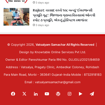
3 days ago
Rajkot: વરસાદ વચ્ચે ૧૦૮ બન્યું ‘ઈમરજન્સી
પ્રસૂતિ ગૃહ’: જિલ્લાના ગ્રામ્ય વિસ્તારમાં ઓન ધી
સ્પોટ ૩ પ્રસૂતિ, એકનું હોસ્પિટલ સ્થળાંતર
3 days ago
© Copyright 2026,
Vatsalyam Samachar All Rights Reserved
|
Design by
Knowtable Online Services Pvt Ltd.
Owner & Editor Pareshkumar Paria RNI No. GUJGUJ/2021/84659
Address : Vatsalya, Pragaty Clinic, Ambedkar Coloney, Rohidash
Para Main Road, Morbi - 363641 Gujarat-India Mobile : 8732918183
Email : vatsalyamsamachar@gmail.com
Facebook
X
LinkedIn
YouTube
WordPress
Instagram
Google
Tele
Play