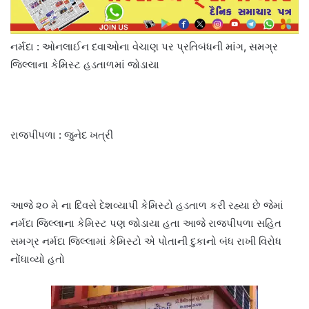
નર્મદા : ઓનલાઈન દવાઓના વેચાણ પર પ્રતિબંધની માંગ, સમગ્ર
જિલ્લાના કેમિસ્ટ હડતાળમાં જોડાયા
રાજપીપળા : જુનેદ ખત્રી
આજે ૨૦ મે ના દિવસે દેશવ્યાપી કેમિસ્ટો હડતાળ કરી રહ્યા છે જેમાં
નર્મદા જિલ્લાના કેમિસ્ટ પણ જોડાયા હતા આજે રાજપીપળા સહિત
સમગ્ર નર્મદા જિલ્લામાં કેમિસ્ટો એ પોતાની દુકાનો બંધ રાખી વિરોધ
નોંધાવ્યો હતો