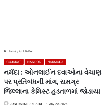
Home
/
GUJARAT
GUJARAT
NANDOD
NARMADA
નર્મદા : ઓનલાઈન દવાઓના વેચાણ
પર પ્રતિબંધની માંગ, સમગ્ર
જિલ્લાના કેમિસ્ટ હડતાળમાં જોડાયા
JUNEDAHMED KHATRI
May 20, 2026