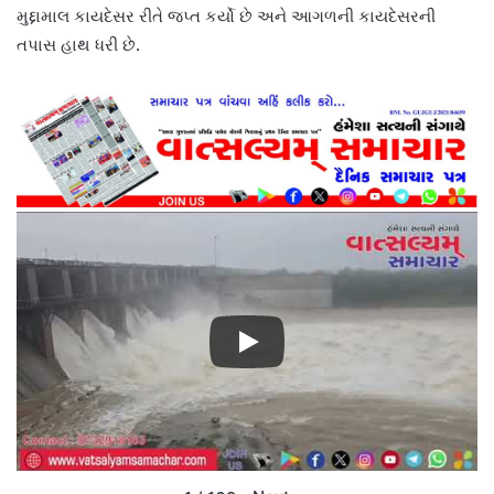
મુદ્દામાલ કાયદેસર રીતે જપ્ત કર્યો છે અને આગળની કાયદેસરની
તપાસ હાથ ધરી છે.