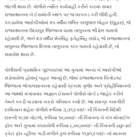
જેટલી થાય છે. પોલીસે ત્વરિત કાર્યવાહી કરીને કારમાં સવાર
રાજસ્થાનના બે ઈસમોની સ્થળ પર જ ધરપકડ કરી લીધી હતી.
પકડાયેલા આરોપીઓમાં ૨૫ વર્ષીય લલિત કાલુલાલ લોહાર (લુહાર), જે
રાજસ્થાનના ઉદયપુર જિલ્લાના ઘાસા તાલુકાના ભીંડોલ ગામનો
રહેવાસી છે, અને ૨૩ વર્ષીય શેરસિંહ ફતેહસિંહ રાઠોડ, જે રાજસ્થાનના
સલુમ્બર જિલ્લાના ધિંગલા તાલુકાના કાંત ગામનો રહેવાસી છે, નો
સમાવેશ થાય છે.
પોલીસની પ્રાથમિક પૂછપરછમાં આ ગુનામાં અન્ય બે આરોપીઓ
સંડોવાયેલા હોવાનું બહાર આવ્યું છે, જેમાં રાજસ્થાનના ચિત્તોડગઢ
જિલ્લાના ભોપાલસાગરના રહેવાસી પ્રકાશ ગુર્જર અને પ્રોહીબિશનનો
આ જથ્થો મંગાવનાર અજ્ઞાત ઈસમને પોલીસે વોન્ટેડ જાહેર કરીને
તેમને પકડી પાડવાના ચક્રો ગતિમાન કર્યા છે. આ સમગ્ર કામગીરી
દરમિયાન શહેરા પોલીસે રૂપિયા ૩,૩૧,૯૫૨/- ની કિંમતની વિદેશી
દારૂની ૧૬૩૨ બોટલો, રૂપિયા ૧૦,૦૦૦/- ની કિંમતના બે નંગ મોબાઈલ
ફોન અને ગુનામાં વપરાયેલી રૂપિયા ૮,૦૦,૦૦૦/- ની કિંમતની હ્યુન્ડાઈ
ક્રેટા ફોર વ્હીલર ગાડી મળીને કુલ રૂપિયા ૧૧,૪૧,૯૫૨/- નો માતબર