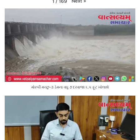
Next
»
1
/
169
મોરબી મચ્છુ-૩ ડેમના વઘુ ૭ દરવાજા ૬.૫ ફૂટ ખોલાશે