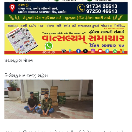
પંચમહાલ ગોધરા
નિલેશકુમાર દરજી શહેરા