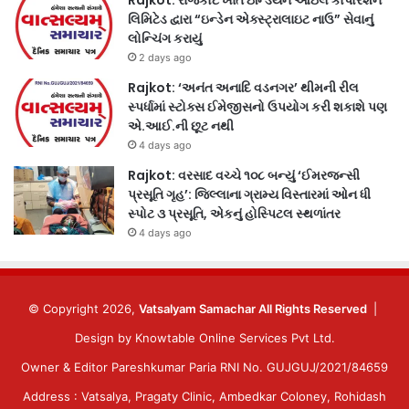
Rajkot: રાજકોટ ખાતે ઇન્ડિયન ઓઇલ કોર્પોરેશન
લિમિટેડ દ્વારા “ઇન્ડેન એક્સ્ટ્રાલાઇટ નાઉ” સેવાનું
લોન્ચિંગ કરાયું
2 days ago
Rajkot: ‘અનંત અનાદિ વડનગર’ થીમની રીલ
સ્પર્ધામાં સ્ટોક્સ ઈમેજીસનો ઉપયોગ કરી શકાશે પણ
એ.આઈ.ની છૂટ નથી
4 days ago
Rajkot: વરસાદ વચ્ચે ૧૦૮ બન્યું ‘ઈમરજન્સી
પ્રસૂતિ ગૃહ’: જિલ્લાના ગ્રામ્ય વિસ્તારમાં ઓન ધી
સ્પોટ ૩ પ્રસૂતિ, એકનું હોસ્પિટલ સ્થળાંતર
4 days ago
© Copyright 2026,
Vatsalyam Samachar All Rights Reserved
|
Design by
Knowtable Online Services Pvt Ltd.
Owner & Editor Pareshkumar Paria RNI No. GUJGUJ/2021/84659
Address : Vatsalya, Pragaty Clinic, Ambedkar Coloney, Rohidash