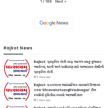
Next
»
1
/
169
Rajkot News
Rajkot: પ્રાકૃતિક ખેતી તરફ આગળ વધતું ગુજરાત:
આરોગ્ય, ધરતી અને પર્યાવરણ માટે લાભદાયક મેથીની
પ્રાકૃતિક ખેતી
2 days ago
Rajkot: વડનગરના આધ્યાત્મિક વારસાને ઉજાગર
કરવા ‘Shravanotsav@Vadnagar’ રીલ
સ્પર્ધાનો દ્વિતીય તબક્કો આજથી શરૂ
2 days ago