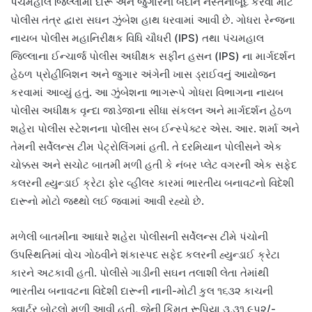
પંચમહાલ જિલ્લામાં દારૂ અને જુગારની બદીને નેસ્તનાબૂદ કરવા માટે
પોલીસ તંત્ર દ્વારા સઘન ઝુંબેશ હાથ ધરવામાં આવી છે. ગોધરા રેન્જના
નાયબ પોલીસ મહાનિરીક્ષક વિધિ ચૌધરી (IPS) તથા પંચમહાલ
જિલ્લાના ઈન્ચાર્જ પોલીસ અધીક્ષક સફીન હસન (IPS) ના માર્ગદર્શન
હેઠળ પ્રોહીબિશન અને જુગાર અંગેની ખાસ ડ્રાઈવનું આયોજન
કરવામાં આવ્યું હતું. આ ઝુંબેશના ભાગરૂપે ગોધરા વિભાગના નાયબ
પોલીસ અધીક્ષક વૃન્દા જાડેજાના સીધા સંકલન અને માર્ગદર્શન હેઠળ
શહેરા પોલીસ સ્ટેશનના પોલીસ સબ ઈન્સ્પેક્ટર એસ. આર. શર્મા અને
તેમની સર્વેલન્સ ટીમ પેટ્રોલિંગમાં હતી. તે દરમિયાન પોલીસને એક
ચોક્કસ અને સચોટ બાતમી મળી હતી કે નંબર પ્લેટ વગરની એક સફેદ
કલરની હ્યુન્ડાઈ ક્રેટા ફોર વ્હીલર કારમાં ભારતીય બનાવટનો વિદેશી
દારૂનો મોટો જથ્થો લઈ જવામાં આવી રહ્યો છે.
મળેલી બાતમીના આધારે શહેરા પોલીસની સર્વેલન્સ ટીમે પંચોની
ઉપસ્થિતિમાં વોચ ગોઠવીને શંકાસ્પદ સફેદ કલરની હ્યુન્ડાઈ ક્રેટા
કારને અટકાવી હતી. પોલીસે ગાડીની સઘન તલાશી લેતા તેમાંથી
ભારતીય બનાવટના વિદેશી દારૂની નાની-મોટી કુલ ૧૬૩૨ કાચની
ક્વાર્ટર બોટલો મળી આવી હતી, જેની કિંમત રૂપિયા ૩,૩૧,૯૫૨/-