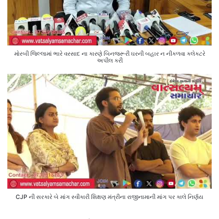
મોરબી જિલ્લામાં ભારે વરસાદ ના કારણે બિનજરૂરી ઘરની બહાર ન નીકળવા કલેક્ટરે
અપીલ કરી
CJP ની સરકારે બે માંગ સ્વીકારી શિક્ષણ મંત્રીના રાજીનામાની માંગ પર કાલે નિર્ણય