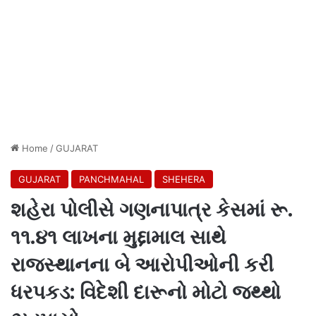
Home
/
GUJARAT
GUJARAT
PANCHMAHAL
SHEHERA
શહેરા પોલીસે ગણનાપાત્ર કેસમાં રૂ.
૧૧.૪૧ લાખના મુદ્દામાલ સાથે
રાજસ્થાનના બે આરોપીઓની કરી
ધરપકડ: વિદેશી દારૂનો મોટો જથ્થો