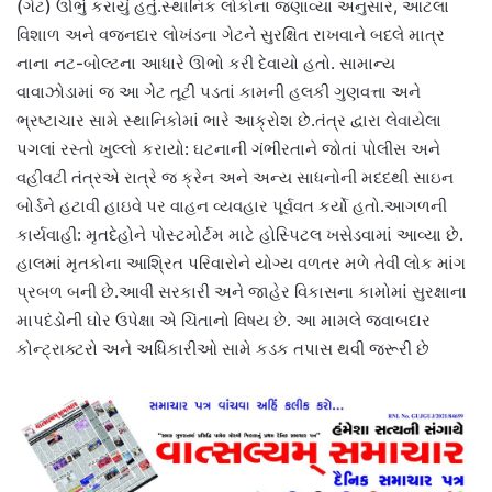
(ગેટ) ઊભું કરાયું હતું.સ્થાનિક લોકોના જણાવ્યા અનુસાર, આટલા
વિશાળ અને વજનદાર લોખંડના ગેટને સુરક્ષિત રાખવાને બદલે માત્ર
નાના નટ-બોલ્ટના આધારે ઊભો કરી દેવાયો હતો. સામાન્ય
વાવાઝોડામાં જ આ ગેટ તૂટી પડતાં કામની હલકી ગુણવત્તા અને
ભ્રષ્ટાચાર સામે સ્થાનિકોમાં ભારે આક્રોશ છે.​તંત્ર દ્વારા લેવાયેલા
પગલાં ​રસ્તો ખુલ્લો કરાયો: ઘટનાની ગંભીરતાને જોતાં પોલીસ અને
વહીવટી તંત્રએ રાત્રે જ ક્રેન અને અન્ય સાધનોની મદદથી સાઇન
બોર્ડને હટાવી હાઇવે પર વાહન વ્યવહાર પૂર્વવત કર્યો હતો.​આગળની
કાર્યવાહી: મૃતદેહોને પોસ્ટમોર્ટમ માટે હોસ્પિટલ ખસેડવામાં આવ્યા છે.
હાલમાં મૃતકોના આશ્રિત પરિવારોને યોગ્ય વળતર મળે તેવી લોક માંગ
પ્રબળ બની છે.​આવી સરકારી અને જાહેર વિકાસના કામોમાં સુરક્ષાના
માપદંડોની ઘોર ઉપેક્ષા એ ચિંતાનો વિષય છે. આ મામલે જવાબદાર
કોન્ટ્રાક્ટરો અને અધિકારીઓ સામે કડક તપાસ થવી જરૂરી છે