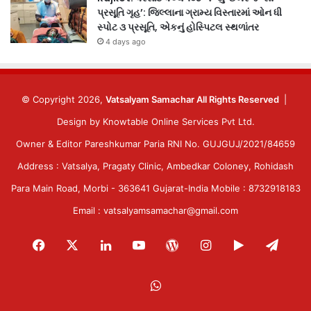
પ્રસૂતિ ગૃહ’: જિલ્લાના ગ્રામ્ય વિસ્તારમાં ઓન ધી
સ્પોટ ૩ પ્રસૂતિ, એકનું હોસ્પિટલ સ્થળાંતર
4 days ago
© Copyright 2026,
Vatsalyam Samachar All Rights Reserved
|
Design by
Knowtable Online Services Pvt Ltd.
Owner & Editor Pareshkumar Paria RNI No. GUJGUJ/2021/84659
Address : Vatsalya, Pragaty Clinic, Ambedkar Coloney, Rohidash
Para Main Road, Morbi - 363641 Gujarat-India Mobile : 8732918183
Email : vatsalyamsamachar@gmail.com
Facebook
X
LinkedIn
YouTube
WordPress
Instagram
Google
Tele
Play
WhatsApp