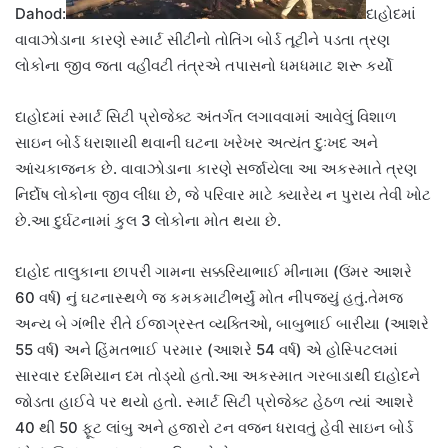
Dahod:
દાહોદમાં
વાવાઝોડાના કારણે સ્માર્ટ સીટીનો તોતિંગ બોર્ડ તૂટીને પડતા ત્રણ
લોકોના જીવ જતા વહીવટી તંત્રએ તપાસનો ધમધમાટ શરૂ કર્યો
દાહોદમાં સ્માર્ટ સિટી પ્રોજેક્ટ અંતર્ગત લગાવવામાં આવેલું વિશાળ
સાઇન બોર્ડ ધરાશાયી થવાની ઘટના ખરેખર અત્યંત દુઃખદ અને
આંચકાજનક છે. વાવાઝોડાના કારણે સર્જાયેલા આ અકસ્માતે ત્રણ
નિર્દોષ લોકોના જીવ લીધા છે, જે પરિવાર માટે ક્યારેય ન પુરાય તેવી ખોટ
છે.આ દુર્ઘટનામાં કુલ 3 લોકોના મોત થયા છે.
દાહોદ તાલુકાના છાપરી ગામના સક્કરિયાભાઈ મીનામા (ઉંમર આશરે
60 વર્ષ) નું ઘટનાસ્થળે જ કમકમાટીભર્યું મોત નીપજ્યું હતું.​તેમજ
અન્ય બે ગંભીર રીતે ઈજાગ્રસ્ત વ્યક્તિઓ, બાબુભાઈ બારીયા (આશરે
55 વર્ષ) અને હિંમતભાઈ પરમાર (આશરે 54 વર્ષ) એ હોસ્પિટલમાં
સારવાર દરમિયાન દમ તોડ્યો હતો.આ અકસ્માત ગરબાડાથી દાહોદને
જોડતા હાઈવે પર થયો હતો. સ્માર્ટ સિટી પ્રોજેક્ટ હેઠળ ત્યાં આશરે
40 થી 50 ફૂટ લાંબુ અને હજારો ટન વજન ધરાવતું હેવી સાઇન બોર્ડ