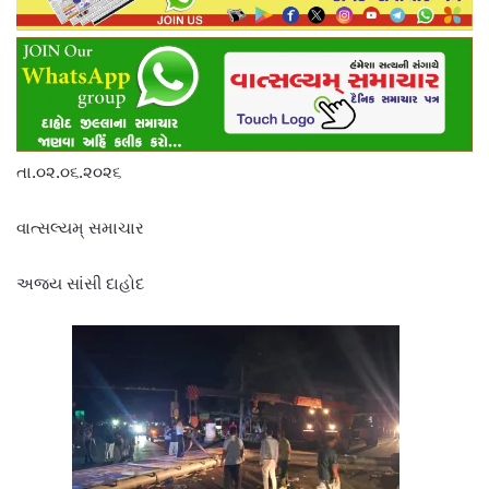
તા.૦૨.૦૬.૨૦૨૬
વાત્સલ્યમ્ સમાચાર
અજય સાંસી દાહોદ