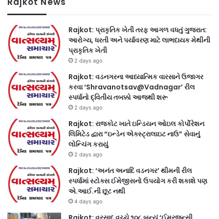
Rajkot News
Rajkot: પ્રાકૃતિક ખેતી તરફ આગળ વધતું ગુજરાત:
આરોગ્ય, ધરતી અને પર્યાવરણ માટે લાભદાયક મેથીની
પ્રાકૃતિક ખેતી
2 days ago
Rajkot: વડનગરના આધ્યાત્મિક વારસાને ઉજાગર
કરવા ‘Shravanotsav@Vadnagar’ રીલ
સ્પર્ધાનો દ્વિતીય તબક્કો આજથી શરૂ
2 days ago
Rajkot: રાજકોટ ખાતે ઇન્ડિયન ઓઇલ કોર્પોરેશન
લિમિટેડ દ્વારા “ઇન્ડેન એક્સ્ટ્રાલાઇટ નાઉ” સેવાનું
લોન્ચિંગ કરાયું
2 days ago
Rajkot: ‘અનંત અનાદિ વડનગર’ થીમની રીલ
સ્પર્ધામાં સ્ટોક્સ ઈમેજીસનો ઉપયોગ કરી શકાશે પણ
એ.આઈ.ની છૂટ નથી
4 days ago
Rajkot: વરસાદ વચ્ચે ૧૦૮ બન્યું ‘ઈમરજન્સી