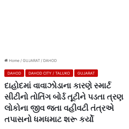
Home
/
GUJARAT
/
DAHOD
DAHOD
DAHOD CITY / TALUKO
GUJARAT
દાહોદમાં વાવાઝોડાના કારણે સ્માર્ટ
સીટીનો તોતિંગ બોર્ડ તૂટીને પડતા ત્રણ
લોકોના જીવ જતા વહીવટી તંત્રએ
તપાસનો ધમધમાટ શરૂ કર્યો