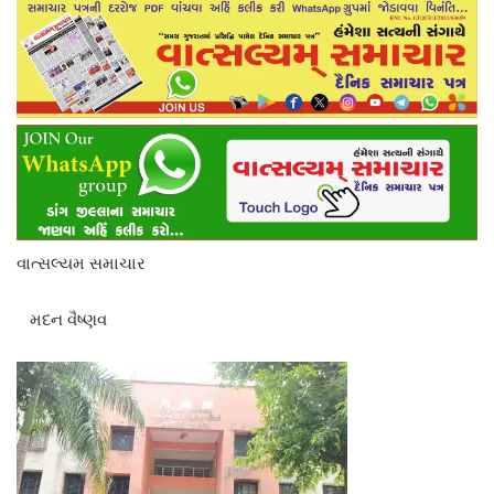
વાત્સલ્યમ સમાચાર
મદન વૈષ્ણવ