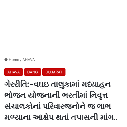
Home
/
AHAVA
AHAVA
DANG
GUJARAT
ગેરરીતિ:-વઘઇ તાલુકામાં મધ્યાહન
ભોજન યોજનાની ભરતીમાં નિવૃત્ત
સંચાલકોનાં પરિવારજનોને જ લાભ
મળ્યાના આક્ષેપ થતાં તપાસની માંગ..