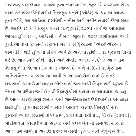
ઇન્ટરવ્યુ પણ લેવામાં આવ્યા હતા.ત્યારબાદ ૧૬ જુલાઈ, ૨૦૨૫નાં રોજ
પસંદ કરાયેલા ઉમેદવારોને નિમણૂક પત્રો (ઓર્ડર) આપવામાં આવ્યા
હતા.જોકે, આ ઓર્ડરમાં દર્શાવેલી તારીખ અંગે ગંભીર સવાલો ઉભા થયા
છે. આક્ષેપ છે કે નિમણૂક પત્રો ૧૬ જુલાઈ, ૨૦૨૫ ના રોજ આપવામાં
આવ્યા હોવા છતાં, ઓર્ડરમાં તારીખ ૧૧ જુલાઈ, ૨૦૨૫ દર્શાવવામાં આવી
હતી.આ પાંચ દિવસનો તફાવત ભરતી પ્રક્રિયામાં “અંદરોઅંદરની
કામગીરી” થઈ હોવાના સંકેત આપે છે અને પારદર્શિતા પર પ્રશ્નાર્થ ઊભો
કરે છે.આ મામલે સૌથી મોટો અને ગંભીર આક્ષેપ એ છે કે આ તમામ
નિમણૂકોમાં ભેદભાવ રાખવામાં આવ્યો છે અને પસંદગી પ્રક્રિયામાં
અનિયમિતતા આચરવામાં આવી છે.અરજદારોનો દાવો છે કે જે
સંચાલકો અગાઉ મધ્યાહન ભોજન યોજનામાંથી નિવૃત્ત થઈ ચૂક્યા છે,
તેમના જ પરિવારજનોને નવી નિમણૂકોમાં પ્રાધાન્ય આપવામાં આવ્યું
છે.આના કારણે ઘણા લાયક અને જરૂરિયાતમંદ ઉમેદવારોને અન્યાય
થયો હોવાનું મનાય છે.જે ગામોમાં આવી શંકાસ્પદ નિમણૂકો થઈ
હોવાનો આક્ષેપ છે.તેમાં ડોકપાતળ, દગડપાડા, દેવીપાડા, ચિકાર (ઝાવડા),
બોરીગાવઠા, કોયલીપાડા, સરવર અને કલમખેત નો સમાવેશ થાય છે.
આ તમામ ગામોમાં અગાઉ ફરજ બજાવી ચૂકેલા અને નિવૃત્ત થયેલા