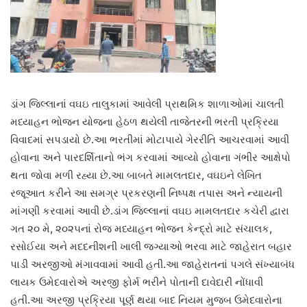
ડાંગ જિલ્લાનાં વઘઇ તાલુકામાં આવેલી પ્રાથમિક શાળાઓમાં ચાલતી
મધ્યાહન ભોજન યોજના હેઠળ થયેલી તાજેતરની ભરતી પ્રક્રિયા
વિવાદમાં સપડાયો છે.આ ભરતીમાં મોટાપાયે ગેરરીતિ આચરવામાં આવી
હોવાના અને પારદર્શિતાનો ભંગ કરવામાં આવ્યો હોવાના ગંભીર આક્ષેપો
થતા જોવા મળી રહ્યા છે.આ બાબતે મામલતદાર, વઘઇને લેખિત
રજૂઆત કરીને આ સમગ્ર પ્રકરણની નિષ્પક્ષ તપાસ અને ન્યાયની
માંગણી કરવામાં આવી છે.ડાંગ જિલ્લાનાં વઘઇ મામલતદાર કચેરી દ્વારા
ગત ૨૦ મે, ૨૦૨૫નાં રોજ મધ્યાહન ભોજન કેન્દ્રો માટે સંચાલક,
રસોઈયા અને મદદનીશની ખાલી જગ્યાઓ ભરવા માટે જાહેરાત બહાર
પાડી અરજીઓ મંગાવવામાં આવી હતી.આ જાહેરાતનાં પગલે સંખ્યાબંધ
લાયક ઉમેદવારોએ અરજી ફોર્મ ભરીને પોતાની દાવેદારી નોંધાવી
હતી.આ અરજી પ્રક્રિયા પૂર્ણ થયા બાદ નિયમ મુજબ ઉમેદવારોના