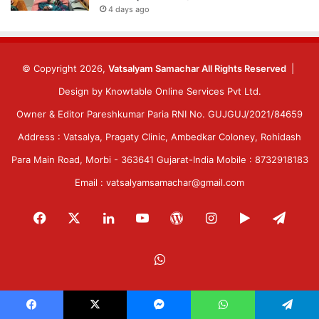
4 days ago
© Copyright 2026,
Vatsalyam Samachar All Rights Reserved
|
Design by
Knowtable Online Services Pvt Ltd.
Owner & Editor Pareshkumar Paria RNI No. GUJGUJ/2021/84659
Address : Vatsalya, Pragaty Clinic, Ambedkar Coloney, Rohidash
Para Main Road, Morbi - 363641 Gujarat-India Mobile : 8732918183
Email : vatsalyamsamachar@gmail.com
Facebook
X
LinkedIn
YouTube
WordPress
Instagram
Google
Tele
Play
WhatsApp
Facebook
X
Messenger
WhatsApp
Telegram