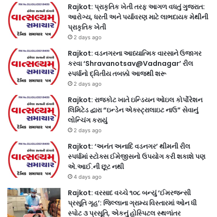
Rajkot: પ્રાકૃતિક ખેતી તરફ આગળ વધતું ગુજરાત:
આરોગ્ય, ધરતી અને પર્યાવરણ માટે લાભદાયક મેથીની
પ્રાકૃતિક ખેતી
2 days ago
Rajkot: વડનગરના આધ્યાત્મિક વારસાને ઉજાગર
કરવા ‘Shravanotsav@Vadnagar’ રીલ
સ્પર્ધાનો દ્વિતીય તબક્કો આજથી શરૂ
2 days ago
Rajkot: રાજકોટ ખાતે ઇન્ડિયન ઓઇલ કોર્પોરેશન
લિમિટેડ દ્વારા “ઇન્ડેન એક્સ્ટ્રાલાઇટ નાઉ” સેવાનું
લોન્ચિંગ કરાયું
2 days ago
Rajkot: ‘અનંત અનાદિ વડનગર’ થીમની રીલ
સ્પર્ધામાં સ્ટોક્સ ઈમેજીસનો ઉપયોગ કરી શકાશે પણ
એ.આઈ.ની છૂટ નથી
4 days ago
Rajkot: વરસાદ વચ્ચે ૧૦૮ બન્યું ‘ઈમરજન્સી
પ્રસૂતિ ગૃહ’: જિલ્લાના ગ્રામ્ય વિસ્તારમાં ઓન ધી
સ્પોટ ૩ પ્રસૂતિ, એકનું હોસ્પિટલ સ્થળાંતર