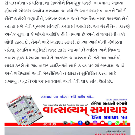
સંચાલકોના જ પરિવારના સભ્યોને નિમણૂક પત્રો આપવામાં આવ્યા
હોવાનો ચોક્કસ આક્ષેપ કરવામાં આવ્યો છે.આ સમગ્ર બાબતને “ખોટી
રીતે” થયેલી ગણાવીને, ખરેખર લાયક અને જરૂરિયાતમંદ અરજદારોને
ન્યાય મળે તેવી પ્રબળ માંગણી કરવામાં આવી છે. આ ગેરરીતિના કારણે
અનેક યુવાનો કે જેઓ આર્થિક રીતે નબળા છે અને રોજગારીની તકો
શોધી રહ્યા છે, તેમને ભારે નિરાશા સાંપડી છે.આ આક્ષેપોની ગંભીરતા
જોતા, સ્થાનિક વહીવટી તંત્ર દ્વારા આ મામલે ત્વરિત અને નિષ્પક્ષ
તપાસ હાથ ધરવામાં આવે તે અત્યંત આવશ્યક છે. જો આ આક્ષેપો
સાચા ઠરશે તો જવાબદાર વ્યક્તિઓ સામે કડક પગલાં ભરવામાં આવે
અને ભવિષ્યમાં આવી ગેરરીતિઓ ન થાય તે સુનિશ્ચિત કરવા માટે
મજબૂત પદ્ધતિઓ અપનાવવામાં આવે તેવી લોક માંગ ઉઠી છે..