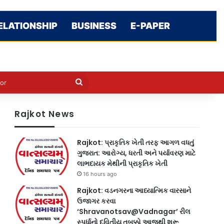
ELATIONSHIP
BUSINESS
E-PAPER
e
n
Search
for
Rajkot News
Rajkot: પ્રાકૃતિક ખેતી તરફ આગળ વધતું
ગુજરાત: આરોગ્ય, ધરતી અને પર્યાવરણ માટે
લાભદાયક મેથીની પ્રાકૃતિક ખેતી
16 hours ago
Rajkot: વડનગરના આધ્યાત્મિક વારસાને
ઉજાગર કરવા
‘Shravanotsav@Vadnagar’ રીલ
સ્પર્ધાનો દ્વિતીય તબક્કો આજથી શરૂ