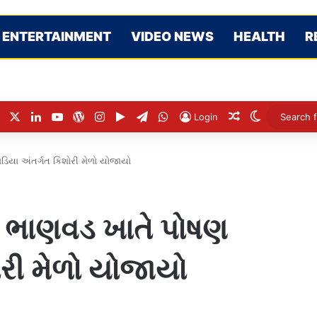
ENTERTAINMENT
VIDEO NEWS
HEALTH
R
Facebook
X
LinkedIn
YouTube
WordPress
Instagram
Google Play
Telegram
WhatsApp
Random Articl
Switch ski
Login
ાડિયા અંતર્ગત કિશોરી મેળો યોજાયો
ના ભાણવડ ખાતે પોષણ
રી મેળો યોજાયો