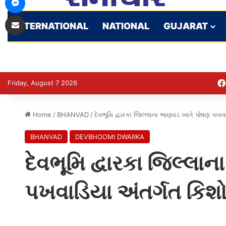
Share via Email
INTERNATIONAL
NATIONAL
GUJARAT
Friday, August 7 2026
Home
/
BHANVAD
/
દેવભૂમિ દ્વારકા જિલ્લાના ભાણવડ ખાતે પોષણ પખવ
BHANVAD
DEVBHOOMI DWARKA
દેવભૂમિ દ્વારકા જિલ્લા
પખવાડિયા અંતર્ગત કિશો