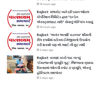
16 hours ago
Rajkot: રાજકોટ ખાતે ઇન્ડિયન ઓઇલ
કોર્પોરેશન લિમિટેડ દ્વારા “ઇન્ડેન
એક્સ્ટ્રાલાઇટ નાઉ” સેવાનું લોન્ચિંગ કરાયું
16 hours ago
Rajkot: ‘અનંત અનાદિ વડનગર’ થીમની
રીલ સ્પર્ધામાં સ્ટોક્સ ઈમેજીસનો ઉપયોગ
કરી શકાશે પણ એ.આઈ.ની છૂટ નથી
3 days ago
Rajkot: વરસાદ વચ્ચે ૧૦૮ બન્યું
‘ઈમરજન્સી પ્રસૂતિ ગૃહ’: જિલ્લાના ગ્રામ્ય
વિસ્તારમાં ઓન ધી સ્પોટ ૩ પ્રસૂતિ, એકનું
હોસ્પિટલ સ્થળાંતર
3 days ago