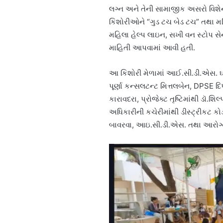
લગ્ન અને તેની સામાજીક અસરો વિશે
કિશોરીઓને “ગુડ ટચ બેડ ટચ” તથા
મહિલા હેલ્પ લાઇન, સખી વન સ્ટોપ સેન્
માહિતી આપવામાં આવી હતી.
આ કિશોરી મેળામાં આઈ.સી.ડી.એસ. ઘટ
પૂર્ણા કન્સલટન્ટ મિત્તલબેન, DPSE 
કારાવદરા, પ્રોજેક્ટ તૃષ્ટિમાંથી ડૉ
અધિકારીની કચેરીમાંથી ડીસ્ટ્રીકટ કોર
બાવરવા, આઇ.સી.ડી.એસ. તથા આરોગ્ય