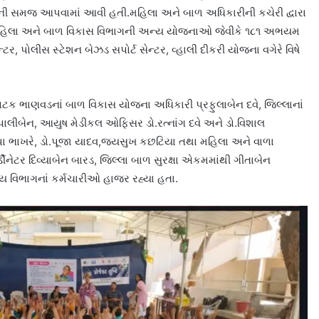
ની સમજ આપવામાં આવી હતી.મહિલા અને બાળ અધિકારીની કચેરી દ્વારા
 મહિલા અને બાળ વિકાસ વિભાગની અન્ય યોજનાઓ જેવીકે ૧૮૧ અભયમ
ટર, પોલીસ સ્ટેશન બેઝડ સપોર્ટ સેન્ટર, વ્હાલી દીકરી યોજના વગેરે વિષે
ક ભાણવડનાં બાળ વિકાસ યોજના અધિકારી પ્રફુલાબેન દવે, જિલ્લાનાં
દિપાલીબેન, આયુષ મેડીકલ ઓફિસર ડો.રત્નાંગ દવે અને ડો.વિશાલ
.શિલ્પા ભાખરે, ડો.પૂજા યાદવ,જયસુખ કછટિયા તથા મહિલા અને વાળા
્ડીનેટર દિવ્યાબેન બારડ, જિલ્લા બાળ સુરક્ષા એકમમાંથી ગીતાબેન
 વિભાગનાં કર્મચારીઓ હાજર રહ્યા હતા.