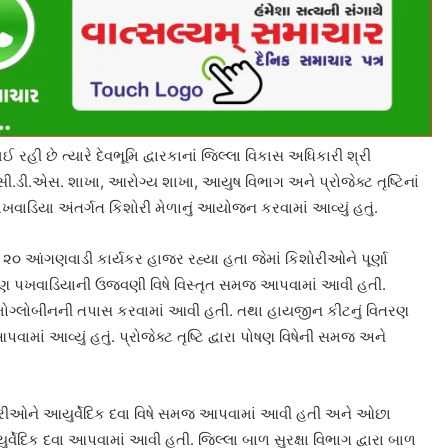
ી છે ત્યારે દેવભૂમિ દ્વારકાનાં જિલ્લા વિકાસ અધિકારી શ્રી
સી.ડી.એસ. શાખા, આરોગ્ય શાખા, આયુષ વિભાગ અને પ્રોજેક્ટ તૃષ્ટિનાં
વાડિયા અંતર્ગત કિશોરી મેળાનું આયોજન કરવામાં આવ્યું હતું.
૦ આંગણવાડી કાર્યકર હાજર રહ્યા હતા જેમાં કિશોરીઓને પૂર્ણા
ણ પખવાડિયાની ઉજવણી વિષે વિસ્તૃત સમજ આપવામાં આવી હતી.
મોગ્લોબીનની તપાસ કરવામાં આવી હતી. તથા હાયજીન કીટનું વિતરણ
વામાં આવ્યું હતું. પ્રોજેક્ટ તૃષ્ટિ દ્વારા પોષણ વિષેની સમજ અને
શોરીઓને આયુર્વેદિક દવા વિષે સમજ આપવામાં આવી હતી અને ઓછા
વેદિક દવા આપવામાં આવી હતી. જિલ્લા બાળ સુરક્ષા વિભાગ દ્વારા બાળ