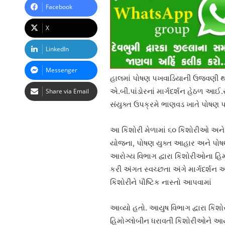
Facebook
X
LinkedIn
Messenger
હાલમાં પોષણ પખવાડિયાની ઉજવણી થઈ રહ
એ.બી.પાંડોરનાં માર્ગદર્શન હેઠળ આઈ.
Share via Email
સંયુક્ત ઉપક્રમે ભાણવડ ખાતે પોષણ પખ
આ કિશોરી મેળામાં ૬૦ કિશોરીઓ અને ૨
યોજના, પોષણ યુક્ત આહાર અને પોષ
આરોગ્ય વિભાગ દ્વારા કિશોરીઓના હિ
કરી અંગત સ્વચ્છતા અંગે માર્ગદર્શન આપ
કિશોરીને પૌષ્ટિક નાસ્તો આપવામાં
આવ્યો હતો. આયુષ વિભાગ દ્વારા કિ
હિમોગ્લોબીન ધરાવતી કિશોરીઓને આયુર્