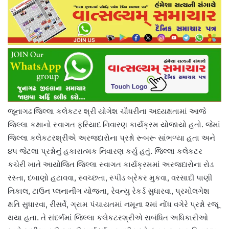
જૂનાગઢ જિલ્લા કલેકટર શ્રી યોગેશ ચૌધરીના અધ્યક્ષતામાં આજે
જિલ્લા કક્ષાનો સ્વાગત ફરિયાદ નિવારણ કાર્યક્રમ યોજાયો હતો. જેમાં
જિલ્લા કલેકટરશ્રીએ અરજદારોના પ્રશ્નો રૂબરૂ સાંભળ્યા હતા અને
૪૫ જેટલા પ્રશ્નોનું હકારાત્મક નિવારણ કર્યું હતું. જિલ્લા કલેકટર
કચેરી ખાતે આયોજિત જિલ્લા સ્વાગત કાર્યક્રમમાં અરજદારોના રોડ
રસ્તા, દબાણો હટાવવા, સ્વચ્છતા, સ્પીડ બ્રેકર મુકવા, વરસાદી પાણી
નિકાલ, ટાઉન પ્લનાનીંગ યોજના, રેવન્યુ રેકર્ડ સુધારવા, પ્રમોલગેશ
ક્ષતિ સુધારવા, રીસર્વે, ગ્રામ પંચાયતમાં નમૂના ૨માં નોંધ વગેરે પ્રશ્નો રજૂ
થયા હતા. તે સંદર્ભમાં જિલ્લા કલેકટરશ્રીએ સબંધિત અધિકારીઓ