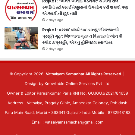
Rajkot: ‘અનંત અનાદિ વડનગર’ થીમની રીલ
સ્પર્ધામાં સ્ટોક્સ ઈમેજીસનો ઉપયોગ કરી શકાશે પણ
એ.આઈ.ની છૂટ નથી
2 days ago
Rajkot: વરસાદ વચ્ચે ૧૦૮ બન્યું ‘ઈમરજન્સી
પ્રસૂતિ ગૃહ’: જિલ્લાના ગ્રામ્ય વિસ્તારમાં ઓન ધી
સ્પોટ ૩ પ્રસૂતિ, એકનું હોસ્પિટલ સ્થળાંતર
2 days ago
© Copyright 2026,
Vatsalyam Samachar All Rights Reserved
|
Design by
Knowtable Online Services Pvt Ltd.
Owner & Editor Pareshkumar Paria RNI No. GUJGUJ/2021/84659
Address : Vatsalya, Pragaty Clinic, Ambedkar Coloney, Rohidash
Para Main Road, Morbi - 363641 Gujarat-India Mobile : 8732918183
Email : vatsalyamsamachar@gmail.com