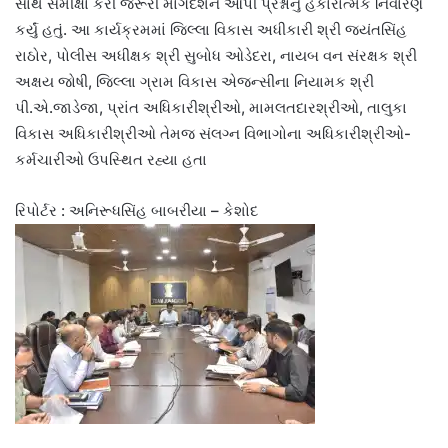
સાથે સમીક્ષા કરી જરૂરી માર્ગદર્શન આપી પ્રશ્નોનું હકારાત્મક નિવારણ
કર્યું હતું. આ કાર્યક્રમમાં જિલ્લા વિકાસ અધીકારી શ્રી જયંતસિંહ
રાઠોર, પોલીસ અધીક્ષક શ્રી સુબોધ ઓડેદરા, નાયબ વન સંરક્ષક શ્રી
અક્ષય જોષી, જિલ્લા ગ્રામ વિકાસ એજન્સીના નિયામક શ્રી
પી.એ.જાડેજા, પ્રાંત અધિકારીશ્રીઓ, મામલતદારશ્રીઓ, તાલુકા
વિકાસ અધિકારીશ્રીઓ તેમજ સંલગ્ન વિભાગોના અધિકારીશ્રીઓ-
કર્મચારીઓ ઉપસ્થિત રહ્યા હતા
રિપોર્ટર : અનિરૂધસિંહ બાબરીયા – કેશોદ