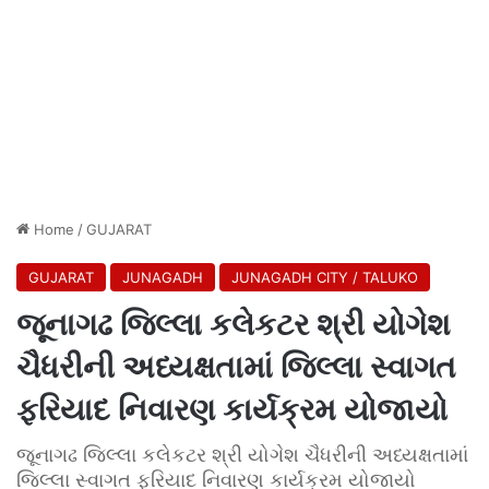
Home
/
GUJARAT
GUJARAT
JUNAGADH
JUNAGADH CITY / TALUKO
જૂનાગઢ જિલ્લા કલેકટર શ્રી યોગેશ
ચૈધરીની અધ્યક્ષતામાં જિલ્લા સ્વાગત
ફરિયાદ નિવારણ કાર્યક્રમ યોજાયો
જૂનાગઢ જિલ્લા કલેકટર શ્રી યોગેશ ચૈધરીની અધ્યક્ષતામાં
જિલ્લા સ્વાગત ફરિયાદ નિવારણ કાર્યક્રમ યોજાયો