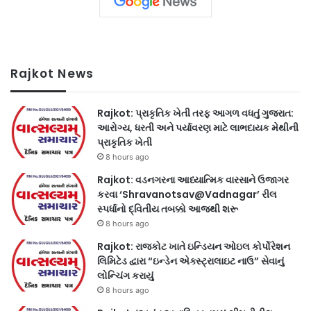
Rajkot News
Rajkot: પ્રાકૃતિક ખેતી તરફ આગળ વધતું ગુજરાત:
આરોગ્ય, ધરતી અને પર્યાવરણ માટે લાભદાયક મેથીની
પ્રાકૃતિક ખેતી
8 hours ago
Rajkot: વડનગરના આધ્યાત્મિક વારસાને ઉજાગર
કરવા ‘Shravanotsav@Vadnagar’ રીલ
સ્પર્ધાનો દ્વિતીય તબક્કો આજથી શરૂ
8 hours ago
Rajkot: રાજકોટ ખાતે ઇન્ડિયન ઓઇલ કોર્પોરેશન
લિમિટેડ દ્વારા “ઇન્ડેન એક્સ્ટ્રાલાઇટ નાઉ” સેવાનું
લોન્ચિંગ કરાયું
8 hours ago