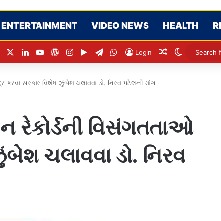
ENTERTAINMENT
VIDEO NEWS
HEALTH
R
Facebook
X
LinkedIn
YouTube
WordPress
Instagram
Google Play
Telegram
WhatsApp
Random Articl
Switch ski
Login
ર કરવા સરકાર વિશેષ ઝુંબેશ ચલાવવા ડો. નિરવ પટેલની માંગ
ન રેકોર્ડની વિસંગતતાઓ
ુંબેશ ચલાવવા ડો. નિરવ