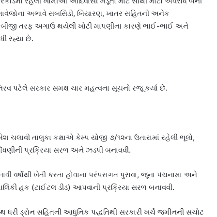
કોર્ડમાં રહેલી ખામીઓ આદિવાસી ખેડૂતો માટે સૌથી મોટો અવરોધ બની
 દસ્તાવેજોના અભાવે સબસિડી, બિયારણ, ખાતર સહિતની અનેક
બીજી તરફ અગાઉ થયેલી ખોટી માપણીના કારણે ભાઈ-ભાઈ અને
ી રહ્યા છે.
રવ પટેલે સરકાર સમક્ષ ચાર મહત્વના સૂચનો રજૂ કર્યા છે.
શ ચલાવી તાલુકા કક્ષાએ કેમ્પ યોજી ૭/૧૨ના ઉતારામાં રહેલી ભૂલો,
ોંધણીની પ્રક્રિયા સરળ અને ઝડપી બનાવવી.
વી વર્ષોથી ખેતી કરતા હોવાના પરંપરાગત પુરાવા, જૂના પંચનામા અને
 માલિકી હક (ટાઈટલ ડીડ) આપવાની પ્રક્રિયા સરળ બનાવવી.
ે હાથ ધરી ડ્રોન સહિતની આધુનિક પદ્ધતિથી સરકારી ખર્ચે જમીનની સચોટ