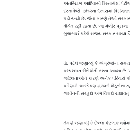
અંતરિયાળ આદિવાસી વિસ્તારોમાં પેઢ
દસ્તાવેજો, ૭/૧૨ના ઉતારામાં વિસં
પડી રહ્યો છે. જેના કારણે તેઓ સર
વંચિત રહી રહ્યા છે. આ ગંભીર પ્રશ્
ભુલાભાઈ પટેલે રાજ્ય સરકાર સમક્ષ વ
ડો. પટેલે જણાવ્યું કે અંગ્રેજોના
પરંપરાગત રીતે ખેતી કરતા આવ્યા છે.
જટિલતાઓને કારણે અનેક પરિવારો પોત
પરિણામે આજે પણ હજારો ખેડૂતોના ૭/૧
જમીનની સરહદો અંગે વિવાદો યથાવત્ 
તેમણે જણાવ્યું કે છેલ્લા કેટલાક વર્