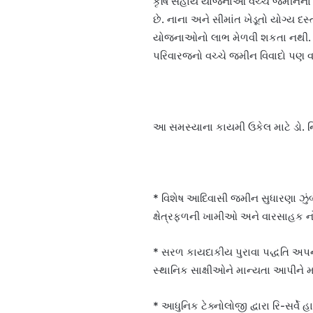
કૃષિ સહાય યોજનાઓ વચ્ચે જમીનના રે
છે. નાના અને સીમાંત ખેડૂતો યોગ્ય
યોજનાઓનો લાભ મેળવી શકતા નથી. 
પરિવારજનો વચ્ચે જમીન વિવાદો પણ વધ
આ સમસ્યાના કાયમી ઉકેલ માટે ડો. નિ
* વિશેષ આદિવાસી જમીન સુધારણા ઝુંબે
ક્ષેત્રફળની ખામીઓ અને વારસાહક ન
* સરળ કાયદાકીય પુરાવા પદ્ધતિ અપના
સ્થાનિક સાક્ષીઓને માન્યતા આપીને
* આધુનિક ટેક્નોલોજી દ્વારા રિ-સર્વ