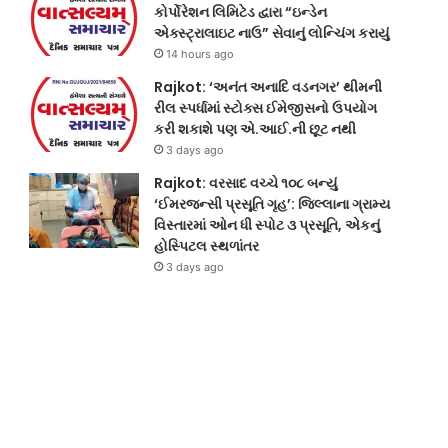
કોર્પોરેશન લિમિટેડ દ્વારા “ઇન્ડેન
એક્સ્ટ્રાલાઇટ નાઉ” સેવાનું લોન્ચિંગ કરાયું
14 hours ago
Rajkot: ‘અનંત અનાદિ વડનગર’ થીમની
રીલ સ્પર્ધામાં સ્ટોક્સ ઈમેજીસનો ઉપયોગ
કરી શકાશે પણ એ.આઈ.ની છૂટ નથી
3 days ago
Rajkot: વરસાદ વચ્ચે ૧૦૮ બન્યું
‘ઈમરજન્સી પ્રસૂતિ ગૃહ’: જિલ્લાના ગ્રામ્ય
વિસ્તારમાં ઓન ધી સ્પોટ ૩ પ્રસૂતિ, એકનું
હોસ્પિટલ સ્થળાંતર
3 days ago