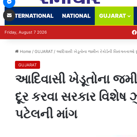
Share via Email
INTERNATIONAL
NATIONAL
GUJARAT
Friday, August 7 2026
Home
/
GUJARAT
/
આદિવાસી ખેડૂતોના જમીન રેકોર્ડની વિસંગતતાઓ દૂ
GUJARAT
આદિવાસી ખેડૂતોના જમી
દૂર કરવા સરકાર વિશેષ ઝ
પટેલની માંગ