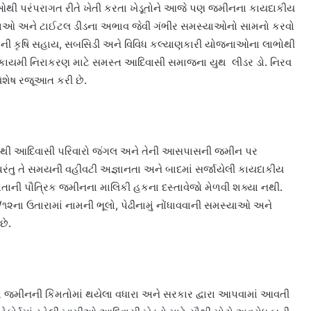
ીઓથી પરંપરાગત રીતે ખેતી કરતા ખેડૂતોને આજે પણ જમીનના કાયદાકીય
ગતતાઓ અને ટાઈટલ ડીડના અભાવ જેવી ગંભીર સમસ્યાઓનો સામનો કરવો
કારની કૃષિ સહાય, સબસિડી અને વિવિધ કલ્યાણકારી યોજનાઓના લાભોથી
નના કાયમી નિરાકરણ માટે સમસ્ત આદિવાસી સમાજના યુથ લીડર ડો. નિરવ
િશેષ રજૂઆત કરી છે.
 સમયથી આદિવાસી પરિવારો જંગલ અને તેની આસપાસની જમીન પર
 પરંતુ તે સમયની વહીવટી અજ્ઞાનતા અને બાદમાં સર્જાયેલી કાયદાકીય
ાની પૌત્રિક જમીનના માલિકી હકના દસ્તાવેજો મેળવી શક્યા નથી.
૨ના ઉતારામાં નામની ભૂલો, પેઢીનામું નોંધાવવાની સમસ્યાઓ અને
છે.
ષોમાં જમીનની કિંમતોમાં થયેલા વધારા અને સરકાર દ્વારા આપવામાં આવતી