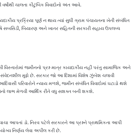
 વર્ષોથી ચાલતા કૌટુંબિક વિવાદોનો અંત આવે.
ાકીય પ્રક્રિયા પૂર્ણ ન થાય ત્યાં સુધી ગ્રામ પંચાયતના ખેતી સંબંધિત
કૃષિ સબસિડી, બિયારણ અને ખાતર સહિતની સરકારી સહાય ઉપલબ્ધ
ાસી વિસ્તારોમાં જમીનનો પ્રશ્ન માત્ર કાયદાકીય નહીં પરંતુ સામાજિક અને
ંવેદનશીલ મુદ્દો છે. સરકાર જો આ દિશામાં વિશેષ ઝુંબેશ ચલાવી
દિવાસી પરિવારોને ન્યાય મળશે, જમીન સંબંધિત વિવાદોમાં ઘટાડો થશે
ો લાભ મેળવી આર્થિક રીતે વધુ સશક્ત બની શકશે.
ા આપતાં ડો. નિરવ પટેલે સરકારને આ પ્રશ્નને પ્રાથમિકતા આપી
 યોગ્ય નિર્ણય લેવા અપીલ કરી છે.