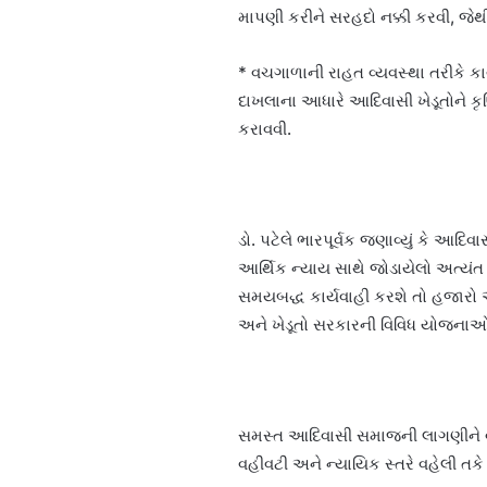
માપણી કરીને સરહદો નક્કી કરવી, જેથી
* વચગાળાની રાહત વ્યવસ્થા તરીકે કાયદ
દાખલાના આધારે આદિવાસી ખેડૂતોને 
કરાવવી.
ડો. પટેલે ભારપૂર્વક જણાવ્યું કે આદિવ
આર્થિક ન્યાય સાથે જોડાયેલો અત્યંત સ
સમયબદ્ધ કાર્યવાહી કરશે તો હજારો આ
અને ખેડૂતો સરકારની વિવિધ યોજનાઓન
સમસ્ત આદિવાસી સમાજની લાગણીને વાચ
વહીવટી અને ન્યાયિક સ્તરે વહેલી તકે