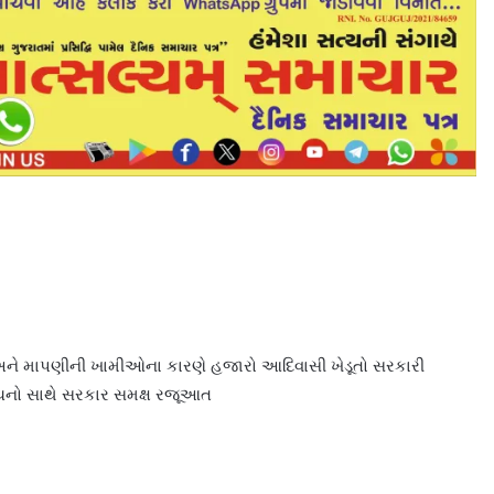
ને માપણીની ખામીઓના કારણે હજારો આદિવાસી ખેડૂતો સરકારી
ચનો સાથે સરકાર સમક્ષ રજૂઆત