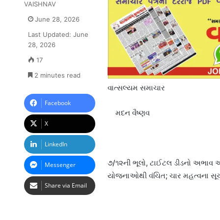
VAISHNAV
June 28, 2026
Last Updated: June
28, 2026
17
2 minutes read
વાત્સલ્યમ સમાચાર
Facebook
મદન વૈષ્ણવ
X
LinkedIn
૭/૧૨ની ભૂલો, ટાઈટલ ડીડનો અભાવ અ
Messenger
યોજનાઓથી વંચિત; ચાર મહત્વના સૂ
Share via Email