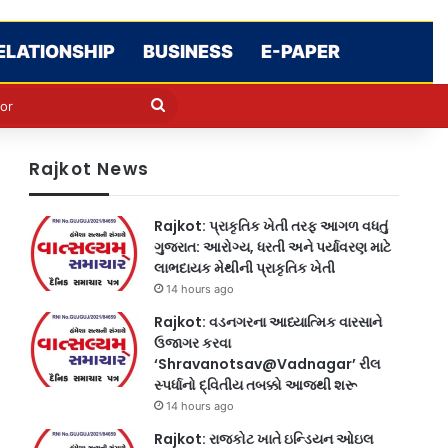
ELATIONSHIP
BUSINESS
E-PAPER
e
n
Search
for
Rajkot News
Rajkot: પ્રાકૃતિક ખેતી તરફ આગળ વધતું
ગુજરાત: આરોગ્ય, ધરતી અને પર્યાવરણ માટે
લાભદાયક મેથીની પ્રાકૃતિક ખેતી
14 hours ago
Rajkot: વડનગરના આધ્યાત્મિક વારસાને
ઉજાગર કરવા
‘Shravanotsav@Vadnagar’ રીલ
સ્પર્ધાનો દ્વિતીય તબક્કો આજથી શરૂ
14 hours ago
Rajkot: રાજકોટ ખાતે ઇન્ડિયન ઓઇલ