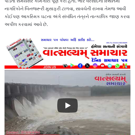
પાડતાં સમયસર કામગીરી પૂર્ણ કરી હતી. ભારે વરસાદની સ્થિતિમાં
નાગરિકોને બિનજરૂરી મુસાફરી ટાળવા, સાવચેતી રાખવા તેમજ આવી
કોઈપણ આકસ્મિક ઘટના અંગે સંબંધિત તંત્રને તાત્કાલિક જાણ કરવા
અપીલ કરવામાં આવે છે.