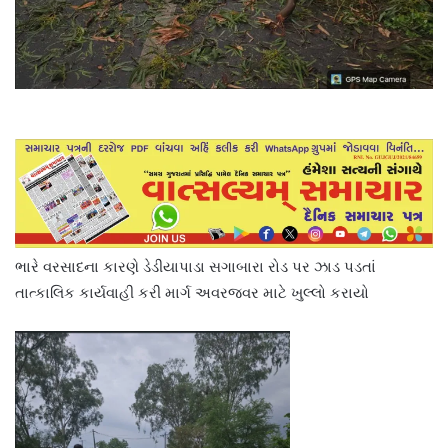
ભારે વરસાદના કારણે ડેડીયાપાડા સગાબારા રોડ પર ઝાડ પડતાં
તાત્કાલિક કાર્યવાહી કરી માર્ગ અવરજવર માટે ખુલ્લો કરાયો