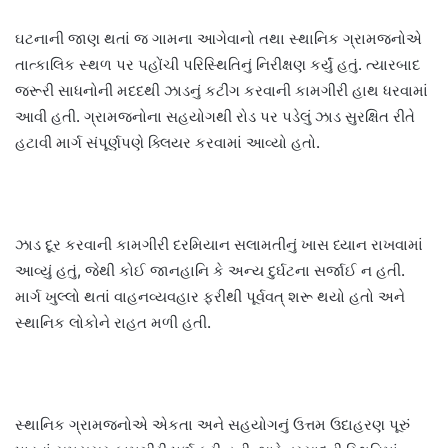
ઘટનાની જાણ થતાં જ ગામના આગેવાનો તથા સ્થાનિક ગ્રામજનોએ
તાત્કાલિક સ્થળ પર પહોંચી પરિસ્થિતિનું નિરીક્ષણ કર્યું હતું. ત્યારબાદ
જરૂરી સાધનોની મદદથી ઝાડનું કટીંગ કરવાની કામગીરી હાથ ધરવામાં
આવી હતી. ગ્રામજનોના સહયોગથી રોડ પર પડેલું ઝાડ સુરક્ષિત રીતે
હટાવી માર્ગ સંપૂર્ણપણે ક્લિયર કરવામાં આવ્યો હતો.
ઝાડ દૂર કરવાની કામગીરી દરમિયાન સલામતીનું ખાસ ધ્યાન રાખવામાં
આવ્યું હતું, જેથી કોઈ જાનહાનિ કે અન્ય દુર્ઘટના સર્જાઈ ન હતી.
માર્ગ ખુલ્લો થતાં વાહનવ્યવહાર ફરીથી પૂર્વવત્ શરૂ થયો હતો અને
સ્થાનિક લોકોને રાહત મળી હતી.
સ્થાનિક ગ્રામજનોએ એકતા અને સહયોગનું ઉત્તમ ઉદાહરણ પૂરું