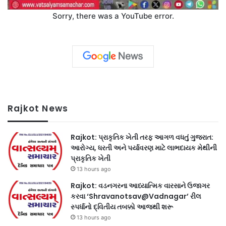
Sorry, there was a YouTube error.
Rajkot News
Rajkot: પ્રાકૃતિક ખેતી તરફ આગળ વધતું ગુજરાત:
આરોગ્ય, ધરતી અને પર્યાવરણ માટે લાભદાયક મેથીની
પ્રાકૃતિક ખેતી
13 hours ago
Rajkot: વડનગરના આધ્યાત્મિક વારસાને ઉજાગર
કરવા ‘Shravanotsav@Vadnagar’ રીલ
સ્પર્ધાનો દ્વિતીય તબક્કો આજથી શરૂ
13 hours ago