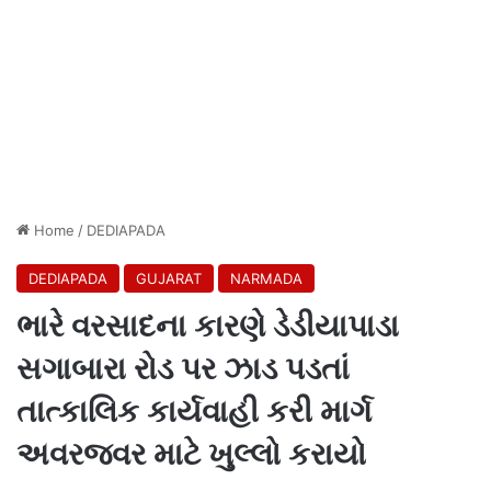
Home
/
DEDIAPADA
DEDIAPADA
GUJARAT
NARMADA
ભારે વરસાદના કારણે ડેડીયાપાડા
સગાબારા રોડ પર ઝાડ પડતાં
તાત્કાલિક કાર્યવાહી કરી માર્ગ
અવરજવર માટે ખુલ્લો કરાયો