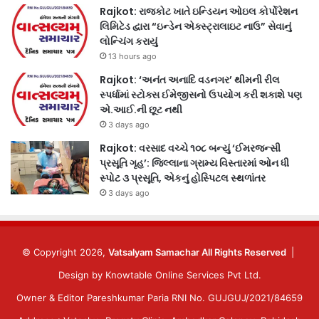
Rajkot: રાજકોટ ખાતે ઇન્ડિયન ઓઇલ કોર્પોરેશન
લિમિટેડ દ્વારા “ઇન્ડેન એક્સ્ટ્રાલાઇટ નાઉ” સેવાનું
લોન્ચિંગ કરાયું
13 hours ago
Rajkot: ‘અનંત અનાદિ વડનગર’ થીમની રીલ
સ્પર્ધામાં સ્ટોક્સ ઈમેજીસનો ઉપયોગ કરી શકાશે પણ
એ.આઈ.ની છૂટ નથી
3 days ago
Rajkot: વરસાદ વચ્ચે ૧૦૮ બન્યું ‘ઈમરજન્સી
પ્રસૂતિ ગૃહ’: જિલ્લાના ગ્રામ્ય વિસ્તારમાં ઓન ધી
સ્પોટ ૩ પ્રસૂતિ, એકનું હોસ્પિટલ સ્થળાંતર
3 days ago
© Copyright 2026,
Vatsalyam Samachar All Rights Reserved
|
Design by
Knowtable Online Services Pvt Ltd.
Owner & Editor Pareshkumar Paria RNI No. GUJGUJ/2021/84659