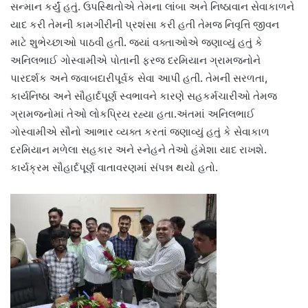
સન્માન કર્યું હતું. ઉપસ્થિતોએ તેમના લાંબા અને નિષ્ઠાવાન સેવાકાળને
યાદ કરી તેમની કામગીરીની પ્રશંસા કરી હતી તેમજ નિવૃત્તિ જીવન
માટે શુભેચ્છાઓ પાઠવી હતી. જ્યાં વક્તાઓએ જણાવ્યું હતું કે
અનિલભાઈ ગોસ્વામીએ પોતાની ફરજ દરમિયાન ગ્રામજનોને
પારદર્શક અને જવાબદારીપૂર્વક સેવા આપી હતી. તેમની સરળતા,
કાર્યનિષ્ઠા અને સૌહાર્દપૂર્ણ સ્વભાવને કારણે સહકર્મચારીઓ તેમજ
ગ્રામજનોમાં તેઓ લોકપ્રિય રહ્યા હતા.અંતમાં અનિલભાઈ
ગોસ્વામીએ સૌનો આભાર વ્યક્ત કરતાં જણાવ્યું હતું કે સેવાકાળ
દરમિયાન મળેલા સહકાર અને સ્નેહને તેઓ હંમેશા યાદ રાખશે.
કાર્યક્રમ સૌહાર્દપૂર્ણ વાતાવરણમાં સંપન્ન થયો હતો.