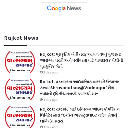
Rajkot News
Rajkot: પ્રાકૃતિક ખેતી તરફ આગળ વધતું ગુજરાત:
આરોગ્ય, ધરતી અને પર્યાવરણ માટે લાભદાયક મેથીની
પ્રાકૃતિક ખેતી
1 day ago
Rajkot: વડનગરના આધ્યાત્મિક વારસાને ઉજાગર
કરવા ‘Shravanotsav@Vadnagar’ રીલ
સ્પર્ધાનો દ્વિતીય તબક્કો આજથી શરૂ
1 day ago
Rajkot: રાજકોટ ખાતે ઇન્ડિયન ઓઇલ કોર્પોરેશન
લિમિટેડ દ્વારા “ઇન્ડેન એક્સ્ટ્રાલાઇટ નાઉ” સેવાનું
લોન્ચિંગ કરાયું
1 day ago