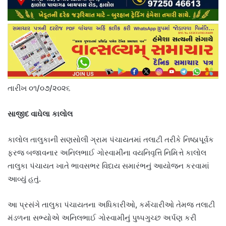
તારીખ ૦૧/૦૭/૨૦૨૬
સાજીદ વાઘેલા કાલોલ
કાલોલ તાલુકાની સણસોલી ગ્રામ પંચાયતમાં તલાટી તરીકે નિષ્ઠાપૂર્વક
ફરજ બજાવનાર અનિલભાઈ ગોસ્વામીના વયનિવૃત્તિ નિમિત્તે કાલોલ
તાલુકા પંચાયત ખાતે ભાવસભર વિદાય સમારંભનું આયોજન કરવામાં
આવ્યું હતું.
આ પ્રસંગે તાલુકા પંચાયતના અધિકારીઓ, કર્મચારીઓ તેમજ તલાટી
મંડળના સભ્યોએ અનિલભાઈ ગોસ્વામીનું પુષ્પગુચ્છ અર્પણ કરી