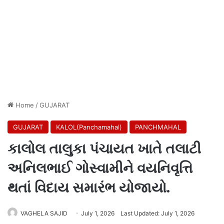
Home
/
GUJARAT
GUJARAT
KALOL(Panchamahal)
PANCHMAHAL
કાલોલ તાલુકા પંચાયત ખાતે તલાટી
અનિલભાઈ ગોસ્વામીને વયનિવૃત્તિ
થતાં વિદાય સમારંભ યોજાયો.
VAGHELA SAJID
July 1, 2026
Last Updated: July 1, 2026