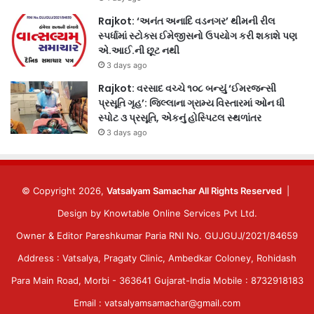
Rajkot: ‘અનંત અનાદિ વડનગર’ થીમની રીલ
સ્પર્ધામાં સ્ટોક્સ ઈમેજીસનો ઉપયોગ કરી શકાશે પણ
એ.આઈ.ની છૂટ નથી
3 days ago
Rajkot: વરસાદ વચ્ચે ૧૦૮ બન્યું ‘ઈમરજન્સી
પ્રસૂતિ ગૃહ’: જિલ્લાના ગ્રામ્ય વિસ્તારમાં ઓન ધી
સ્પોટ ૩ પ્રસૂતિ, એકનું હોસ્પિટલ સ્થળાંતર
3 days ago
© Copyright 2026,
Vatsalyam Samachar All Rights Reserved
|
Design by
Knowtable Online Services Pvt Ltd.
Owner & Editor Pareshkumar Paria RNI No. GUJGUJ/2021/84659
Address : Vatsalya, Pragaty Clinic, Ambedkar Coloney, Rohidash
Para Main Road, Morbi - 363641 Gujarat-India Mobile : 8732918183
Email : vatsalyamsamachar@gmail.com