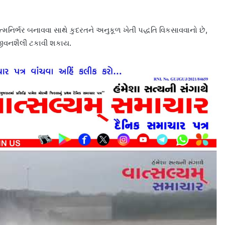
ત્મનિર્ભર બનાવવા સાથે કુદરતને અનુકૂળ ખેતી પદ્ધતિ વિકસાવવાનો છે,
જીવનશૈલી ટકાવી શકાય.