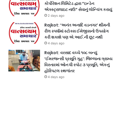
કોર્પોરેશન લિમિટેડ દ્વારા “ઇન્ડેન
એક્સ્ટ્રાલાઇટ નાઉ” સેવાનું લોન્ચિંગ કરાયું
2 days ago
Rajkot: ‘અનંત અનાદિ વડનગર’ થીમની
રીલ સ્પર્ધામાં સ્ટોક્સ ઈમેજીસનો ઉપયોગ
કરી શકાશે પણ એ.આઈ.ની છૂટ નથી
4 days ago
Rajkot: વરસાદ વચ્ચે ૧૦૮ બન્યું
‘ઈમરજન્સી પ્રસૂતિ ગૃહ’: જિલ્લાના ગ્રામ્ય
વિસ્તારમાં ઓન ધી સ્પોટ ૩ પ્રસૂતિ, એકનું
હોસ્પિટલ સ્થળાંતર
4 days ago