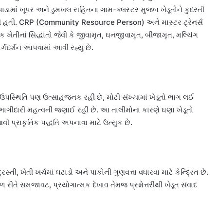
િયાપાડામાં ખૂપર અને ડુમખલ સહિતના ગામ-ક્લસ્ટર મુજબ ખેડૂતોને કુદરતી
ી હતી. CRP (Community Resource Person) અને માસ્ટર ટ્રેનર્સ
તિક ખેતીનાં સિદ્ધાંતો જેવી કે જીવામૃત, ઘનજીવામૃત, બીજામૃત, મલ્ચિંગ
ાર્ગદર્શન આપવામાં આવી રહ્યું છે.
ની ઉપસ્થિતિ પણ ઉત્સાહજનક રહી છે, મોટી સંખ્યામાં ખેડૂતો ભાગ લઈ
 ભાગીદારી મહત્વની જણાઈ રહી છે. આ તાલીમોના કારણે ઘણા ખેડૂતો
 પ્રાકૃતિક પદ્ધતિ અપનાવા માટે ઉત્સુક છે.
્તી, ખેતી ખર્ચમાં ઘટાડો અને પાકોની ગુણવત્તા વધારવા માટે કેન્દ્રિત છે.
 રીતે સમજાવટ, પ્રયોગાત્મક દેખાવ તેમજ પ્રશ્નોત્તરીથી ખેડૂત સંવાદ