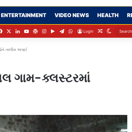
ENTERTAINMENT
VIDEO NEWS
HEALTH
R
Facebook
X
LinkedIn
YouTube
WordPress
Instagram
Google Play
Telegram
WhatsApp
Random Artic
Switch sk
Login
તૂડોને તાલીમ અપાઈ
મખલ ગામ-ક્લસ્ટરમાં