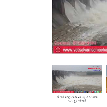
મોરબી મચ્છુ-૩ ડેમના વઘુ ૭ દરવાજા
૬.૫ ફૂટ ખોલાશે