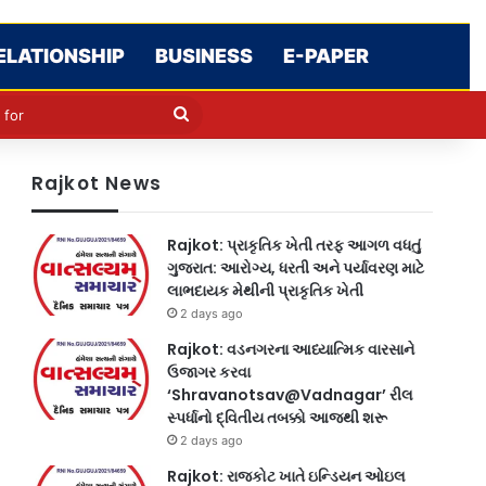
ELATIONSHIP
BUSINESS
E-PAPER
le
in
Search
for
Rajkot News
Rajkot: પ્રાકૃતિક ખેતી તરફ આગળ વધતું
ગુજરાત: આરોગ્ય, ધરતી અને પર્યાવરણ માટે
લાભદાયક મેથીની પ્રાકૃતિક ખેતી
2 days ago
Rajkot: વડનગરના આધ્યાત્મિક વારસાને
ઉજાગર કરવા
‘Shravanotsav@Vadnagar’ રીલ
સ્પર્ધાનો દ્વિતીય તબક્કો આજથી શરૂ
2 days ago
Rajkot: રાજકોટ ખાતે ઇન્ડિયન ઓઇલ