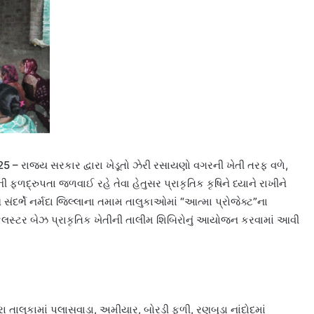
5 – રાજ્ય સરકાર દ્વારા ખેડૂતો ઝેરી રસાયણો વગરની ખેતી તરફ વળે,
ળદ્રુપતા જળવાઈ રહે તેવા હેતુસર પ્રાકૃતિક કૃષિને ધ્યાને રાખીને
દર્ભે નર્મદા જિલ્લાના તમામ તાલુકાઓમાં “આત્મા પ્રોજેક્ટ”ના
લસ્ટર બેઝ પ્રાકૃતિક ખેતીની તાલીમ શિબિરોનું આયોજન કરવામાં આવી
ા તાલુકામાં પલાસવાડા, અમીયાર, બોરડી ફળી, રણબુડા નાંદોદમાં