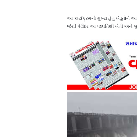
આ કાર્યક્રમનો મુખ્ય હેતુ ખેડૂતોને આ
જેથી પેઢીદર આ પધ્ધતિથી ખેતી અને 