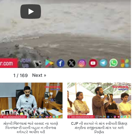
Next
»
1
/
169
મોરબી જિલ્લામાં ભારે વરસાદ ના કારણે
CJP ની સરકારે બે માંગ સ્વીકારી શિક્ષણ
બિનજરૂરી ઘરની બહાર ન નીકળવા
મંત્રીના રાજીનામાની માંગ પર કાલે
કલેક્ટરે અપીલ કરી
નિર્ણય