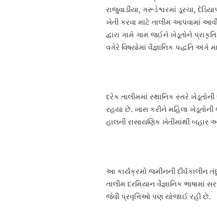
રાજુવાડીયા, ગરૂડેશ્વરમાં ડૂરચા, દેડ
ખેતી કરવા માટે તાલીમ આપવામાં આવ
દ્વારા ગામે ગામ જઈને ખેડૂતોને પ્રાકૃ
વગેરે વિષયોમાં વૈજ્ઞાનિક પદ્ધતિ અંગે મ
દરેક તાલીમમાં સ્થાનિક સ્તરે ખેડૂતો
રહયા છે. ખાસ કરીને મહિલા ખેડૂતોની
હાલની રાસાયણિક ખેતીમાંથી બહાર આવી
આ કાર્યક્રમો જમીનની દીર્ઘકાલીન તંદુરસ
તાલીમ દરમિયાન વૈજ્ઞાનિક ભાષામાં સરળ
જેવી પ્રવૃત્તિઓ પણ યોજાઈ રહી છે.