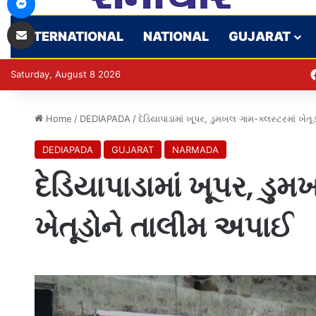
Share via Email
INTERNATIONAL
NATIONAL
GUJARAT
Saturday, August 8 2026
Home
/
DEDIAPADA
/
દેડિયાપાડામાં ખૂપર, ડુમખલ ગામ-ક્લસ્ટરમાં ખે
DEDIAPADA
GUJARAT
NARMADA
દેડિયાપાડામાં ખૂપર, ડુ
ખેતૂડોને તાલીમ અપાઈ