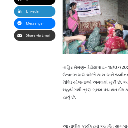
LinkedIn
Messenger
Share via Email
તાહિર મેમણ- ડેડીયાપાડા- 18/07/202
ઉત્પાદન ખર્ચ ઓછો થાય અને જમીનની ફ
વિવિધ યોજનાઓ અમલમાં મૂકી છે. આ સં
સહયોગથી ત્રણ ગ્રામ પંચાયત દીઠ ક
રહ્યું છે.
આ તાલીમ કાર્યક્રમો અંતર્ગત સાગબાર