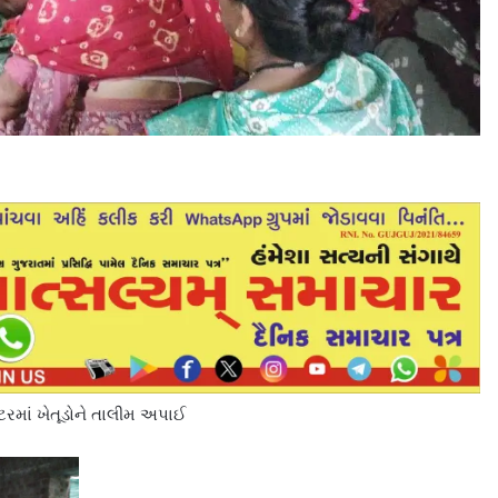
્ટરમાં ખેતૂડોને તાલીમ અપાઈ