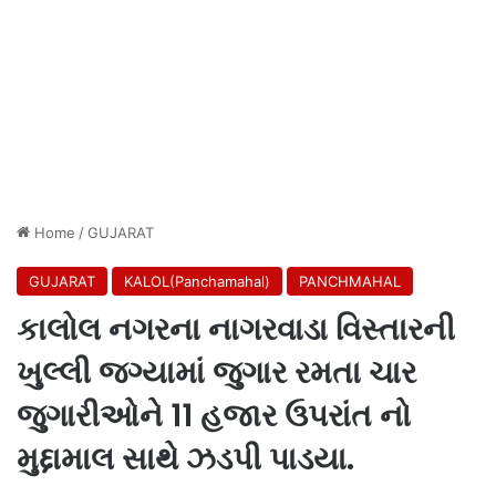
Home
/
GUJARAT
GUJARAT
KALOL(Panchamahal)
PANCHMAHAL
કાલોલ નગરના નાગરવાડા વિસ્તારની
ખુલ્લી જગ્યામાં જુગાર રમતા ચાર
જુગારીઓને 11 હજાર ઉપરાંત નો
મુદ્દામાલ સાથે ઝડપી પાડયા.