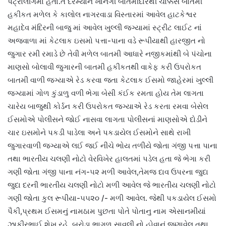
પેટ્રોલીંગમાં હતા.તે દરમ્યાન ખાનગી બાતમીદારથી ચોક્કસ બાતમી
હકીકત મળેલ કે કાલોલ નાગરવાડા વિસ્તારમાં આવેલ હાટકેશ્વર
મહાદેવ મંદિરની બાજુ માં આવેલ ખુલ્લી જગ્યામાં સ્ટ્રીટ લાઈટ નાં
અજવાળા માં કેટલાક ઇસમો પત્તા-પાના વડે રૂપીયાથી હારજીત નો
જુગાર રમી રમાડે છે તેવી મળેલ બાતમી આધારે નજીકમાંથી બે પંચોના
માણસો બોલાવી જુગારની બાતમી હકીકતથી વાકેફ કરી ઉપરોકત
બાતમી વાળી જગ્યાએ રેડ કરવા જતા કેટલાક ઈસમો જાહેરમાં ખુલ્લી
જગ્યામાં ગોળ કુંડાળુ વળી ભેગા બેસી કંઈક રમતા હોય તેમ લાગતા
ચારેય બાજુથી કોર્ડન કરી ઉપરોકત જગ્યાએ રેડ કરતા રમવા બેસેલ
ઈસમોએ પોલીસને જોઈ નાસવા લાગતા પોલીસનાં માણસોએ દોડીને
ચાર ઇસમોને પકડી પાડેલા અને પકડાયેલ ઈસમોને સાથે રાખી
જુગારવાળી જગ્યાએ લઈ જઈ નીચે ભોય તળીયે જોતા ગંજી પત્તા પાના
તથા ભારતીય ચલણી નોટો વેરવિખેર હાલતમાં પડેલ હતા જે ભેગા કરી
ગણી જોતા ગંજી પાના નંગ-૫૨ મળી આવેલ,તેમજ દાવ ઉપરના જુદા
જુદા દરની ભારતીય ચલણી નોટો મળી આવેલ જે ભારતીય ચલણી નોટો
ગણી જોતા કુલ રૂપીયા-૫૫૨૦ /- મળી આવેલ. જેથી પકડાયેલ ઈસમો
પૈકી,પ્રથમ ઈસમનું નામઠામ પુછતા પોતે પોતાનુ નામ એસાનમીયાં
ઝાકીરભાઈ શેખ રહે, બરોડા ભાગળ સાવલી નો હોવાનું જણાવેલ તથા