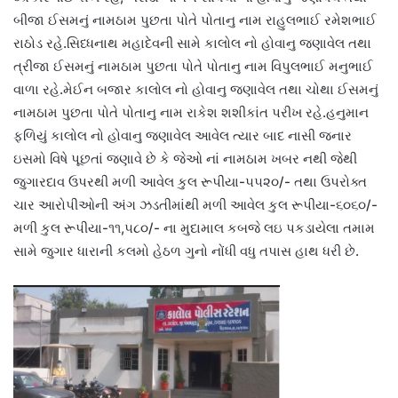
બીજા ઈસમનું નામઠામ પુછતા પોતે પોતાનુ નામ રાહુલભાઈ રમેશભાઈ
રાઠોડ રહે.સિધ્ધનાથ મહાદેવની સામે કાલોલ નો હોવાનુ જણાવેલ તથા
ત્રીજા ઈસમનું નામઠામ પુછતા પોતે પોતાનુ નામ વિપુલભાઈ મનુભાઈ
વાળા રહે.મેઈન બજાર કાલોલ નો હોવાનુ જણાવેલ તથા ચોથા ઈસમનું
નામઠામ પુછતા પોતે પોતાનુ નામ રાકેશ શશીકાંત પરીખ રહે.હનુમાન
ફળિયું કાલોલ નો હોવાનુ જણાવેલ આવેલ ત્યાર બાદ નાસી જનાર
ઇસમો વિષે પૂછતાં જણાવે છે કે જેઓ નાં નામઠામ ખબર નથી જેથી
જુગારદાવ ઉપરથી મળી આવેલ કુલ રૂપીયા-૫૫૨૦/- તથા ઉપરોક્ત
ચાર આરોપીઓની અંગ ઝડતીમાંથી મળી આવેલ કુલ રૂપીયા-૬૦૬૦/-
મળી કુલ રૂપીયા-૧૧,૫૮૦/- ના મુદામાલ કબજે લઇ પકડાયેલા તમામ
સામે જુગાર ધારાની કલમો હેઠળ ગુનો નોંધી વધુ તપાસ હાથ ધરી છે.