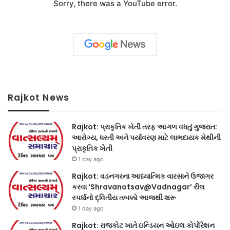
Sorry, there was a YouTube error.
Rajkot News
Rajkot: પ્રાકૃતિક ખેતી તરફ આગળ વધતું ગુજરાત:
આરોગ્ય, ધરતી અને પર્યાવરણ માટે લાભદાયક મેથીની
પ્રાકૃતિક ખેતી
1 day ago
Rajkot: વડનગરના આધ્યાત્મિક વારસાને ઉજાગર
કરવા ‘Shravanotsav@Vadnagar’ રીલ
સ્પર્ધાનો દ્વિતીય તબક્કો આજથી શરૂ
1 day ago
Rajkot: રાજકોટ ખાતે ઇન્ડિયન ઓઇલ કોર્પોરેશન