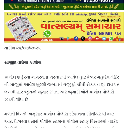
તારીખ ૨૨/૦૭/૨૦૨૫
સાજીદ વાઘેલા કાલોલ
કાલોલ શહેરના નાગરવાડા વિસ્તારમાં આવેલ હાટકેશ્વર મહાદેવ મંદિર
ની બાજુમાં આવેલ ખુલ્લી જગ્યામાં ગંજીફો ચીપી રોકડ નાણાં દાવ પર
લગાવી હાર જીતનો જુગાર રમતા ચાર જુગારીઓને કાલોલ પોલીસે
ઝડપી લીધા છે
મળતી વિગતો અનુસાર કાલોલ પોલીસ સ્ટેશનના સીનીયર પીઆઇ
આર.ડી.ભરવાડ સાથે પોલીસ સ્ટેશનો પોલીસ સ્ટાફ વિસ્તારમાં નાઈટ