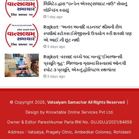
લિમિટેડ દ્વારા “ઇન્ડેન એક્સ્ટ્રાલાઇટ નાઉ” સેવાનું
લોન્ચિંગ કરાયું
1 day ago
Rajkot: ‘અનંત અનાદિ વડનગર’ થીમની રીલ
સ્પર્ધામાં સ્ટોક્સ ઈમેજીસનો ઉપયોગ કરી શકાશે પણ
એ.આઈ.ની છૂટ નથી
3 days ago
Rajkot: વરસાદ વચ્ચે ૧૦૮ બન્યું ‘ઈમરજન્સી
પ્રસૂતિ ગૃહ’: જિલ્લાના ગ્રામ્ય વિસ્તારમાં ઓન ધી
સ્પોટ ૩ પ્રસૂતિ, એકનું હોસ્પિટલ સ્થળાંતર
3 days ago
© Copyright 2026,
Vatsalyam Samachar All Rights Reserved
|
Design by
Knowtable Online Services Pvt Ltd.
Owner & Editor Pareshkumar Paria RNI No. GUJGUJ/2021/84659
Address : Vatsalya, Pragaty Clinic, Ambedkar Coloney, Rohidash