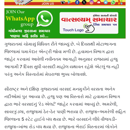
ગુજરાતમાં ચોમાસું વિધિવત રીતે જામ્યું છે. બે દિવસથી મોટાભાગના
જિલ્લામાં ધમાકેદાર એન્ટ્રી જોવા મળી છે. હવામાન વિભાગ દ્વારા
જાહેર કરવામાં આવેલી નવીનતમ આગાહી અનુસાર રાજ્યમાં હજુ
આગામી 7 દિવસ સુધી વરસાદી માહોલ યથાવત રહેશે એટલું જ નહીં
પરંતુ અનેક વિસ્તારોમાં મેઘરાજા ભુક્કા બોલાવશે.
સૌરાષ્ટ્ર અને દક્ષિણ ગુજરાતમાં વરસાદ મનમુકીને વરસતા અનેક
નદીઓમાં પુર આવ્યા છે. હજુ પણ આ વિસ્તારો માટે હવામાન વિભાગ
દ્વારા ભારે વરસાદનું ‘રેડ એલર્ટ’ જાહેર કરવામાં આવ્યું છે. અમરેલી,
સાવરકુંડલા, રાજુલામાં ઠેર-ઠેર પાણી ભરાયા છે. રાજુલા–અમરેલી સહિત
જિલ્લાના 5 સ્ટેટ હાઈવે બંધ થયા છે. ભારે વરસાદને લીધે વીજપડી-
રાજુલા–ખાંભા રોડ બંધ થયા છે. રાજુલાના ભેરાઈ વિસ્તારમાં લોકોને