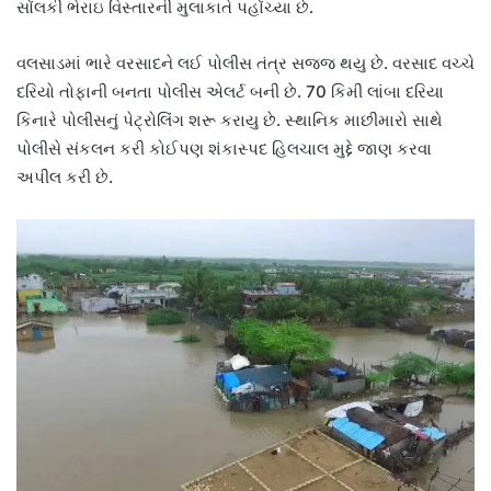
સોંલકી ભેરાઇ વિસ્તારની મુલાકાતે પહોંચ્યા છે.
વલસાડમાં ભારે વરસાદને લઈ પોલીસ તંત્ર સજ્જ થયુ છે. વરસાદ વચ્ચે
દરિયો તોફાની બનતા પોલીસ એલર્ટ બની છે. 70 કિમી લાંબા દરિયા
કિનારે પોલીસનું પેટ્રોલિંગ શરૂ કરાયુ છે. સ્થાનિક માછીમારો સાથે
પોલીસે સંકલન કરી કોઈપણ શંકાસ્પદ હિલચાલ મુદ્દે જાણ કરવા
અપીલ કરી છે.