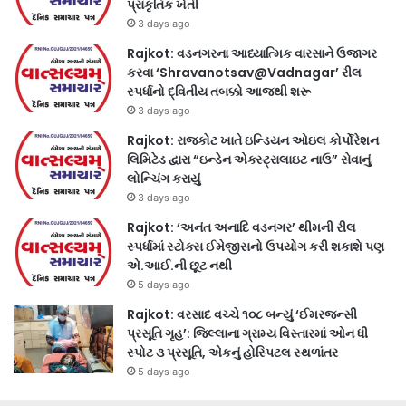
પ્રાકૃતિક ખેતી
3 days ago
Rajkot: વડનગરના આધ્યાત્મિક વારસાને ઉજાગર
કરવા ‘Shravanotsav@Vadnagar’ રીલ
સ્પર્ધાનો દ્વિતીય તબક્કો આજથી શરૂ
3 days ago
Rajkot: રાજકોટ ખાતે ઇન્ડિયન ઓઇલ કોર્પોરેશન
લિમિટેડ દ્વારા “ઇન્ડેન એક્સ્ટ્રાલાઇટ નાઉ” સેવાનું
લોન્ચિંગ કરાયું
3 days ago
Rajkot: ‘અનંત અનાદિ વડનગર’ થીમની રીલ
સ્પર્ધામાં સ્ટોક્સ ઈમેજીસનો ઉપયોગ કરી શકાશે પણ
એ.આઈ.ની છૂટ નથી
5 days ago
Rajkot: વરસાદ વચ્ચે ૧૦૮ બન્યું ‘ઈમરજન્સી
પ્રસૂતિ ગૃહ’: જિલ્લાના ગ્રામ્ય વિસ્તારમાં ઓન ધી
સ્પોટ ૩ પ્રસૂતિ, એકનું હોસ્પિટલ સ્થળાંતર
5 days ago