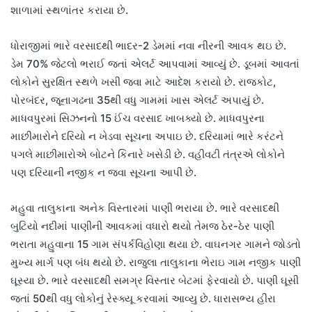
શાળામાં સ્થળાંતર કરાયા છે.
ધોરાજીમાં ભારે વરસાદથી ભાદર-2 ડેમમાં નવા નીરની આવક થઇ છે.
ડેમ 70% જેટલો ભરાઈ જતાં એલર્ટ આપવામાં આવ્યું છે. ડૂબમાં આવતાં
લોકોને સુરક્ષિત સ્થળે ખસી જવા માટે આદેશ કરાયો છે. રાજકોટ,
પોરબંદર, જૂનાગઢના 35થી વધુ ગામમાં ખાસ એલર્ટ અપાયું છે.
માધવપુરમાં સિઝનનો 15 ઈંચ વરસાદ ખાબક્યો છે. માધવપુરના
માછીમારોને દરિયો ન ખેડવા સૂચના અપાઇ છે. દરિયામાં ભારે કરંટને
પગલે માછીમારોએ બોટને કિનારે ખસેડી છે. વહીવટી તંત્રએ લોકોને
પણ દરિયાની નજીક ન જવા સૂચના આપી છે.
મહુવા તાલુકાના અનેક વિસ્તારમાં પાણી ભરાયા છે. ભારે વરસાદથી
બુટિયો નદીમાં પાણીની આવકમાં વધારો થયો તેમજ ઠેર-ઠેર પાણી
ભરાતા મહુવાના 15 ગામ સંપર્કવિહોણા થયા છે. ‎વાઘનગર ગામને જોડતો
મુખ્ય માર્ગ પણ બંધ થયો છે. રાજુલા તાલુકાના ભેરાઇ ગામ નજીક પાણી
ઘૂસ્યા છે. ભારે વરસાદથી સમગ્ર વિસ્તાર બેટમાં ફેરવાયો છે. પાણી ઘૂસી
જતાં 50થી વધુ લોકોનું રેસ્ક્યૂ કરવામાં આવ્યુ છે. ધારાસભ્ય હીરા