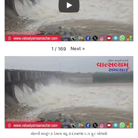
Next
»
1
/
169
મોરબી મચ્છુ-૩ ડેમના વઘુ ૭ દરવાજા ૬.૫ ફૂટ ખોલાશે