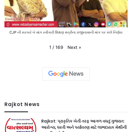
CJP ની સરકારે બે માંગ સ્વીકારી શિક્ષણ મંત્રીના રાજીનામાની માંગ પર કાલે નિર્ણય
Next
»
1
/
169
Rajkot News
Rajkot: પ્રાકૃતિક ખેતી તરફ આગળ વધતું ગુજરાત:
આરોગ્ય, ધરતી અને પર્યાવરણ માટે લાભદાયક મેથીની