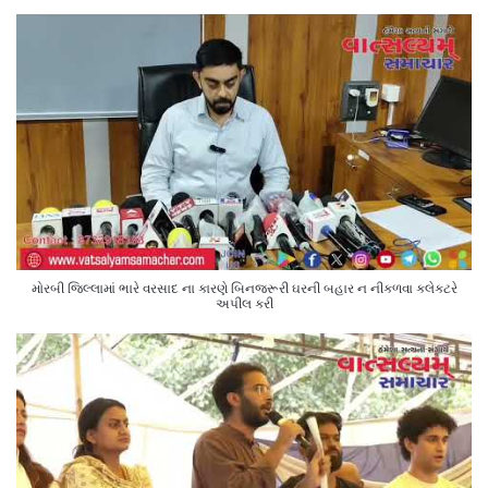
મોરબી જિલ્લામાં ભારે વરસાદ ના કારણે બિનજરૂરી ઘરની બહાર ન નીકળવા કલેક્ટરે
અપીલ કરી