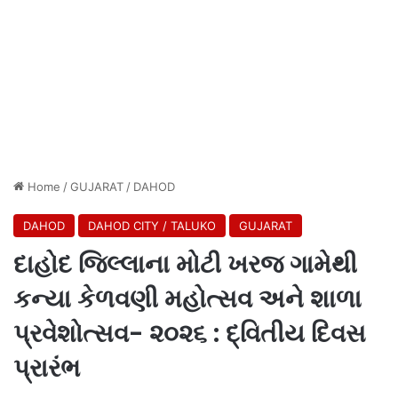
Home
/
GUJARAT
/
DAHOD
DAHOD
DAHOD CITY / TALUKO
GUJARAT
દાહોદ જિલ્લાના મોટી ખરજ ગામેથી
કન્યા કેળવણી મહોત્સવ અને શાળા
પ્રવેશોત્સવ- ૨૦૨૬ : દ્વિતીય દિવસ
પ્રારંભ