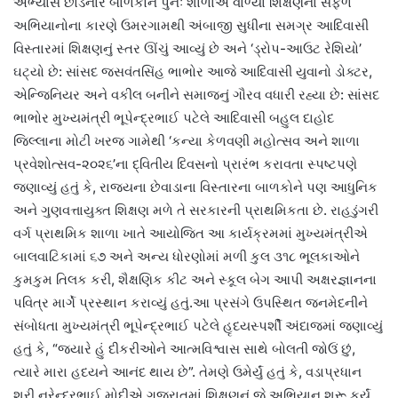
અભ્યાસ છોડનાર બાળકોને પુનઃ શાળાએ વાળ્યા શિક્ષણના સફળ
અભિયાનોના કારણે ઉમરગામથી અંબાજી સુધીના સમગ્ર આદિવાસી
વિસ્તારમાં શિક્ષણનું સ્તર ઊંચું આવ્યું છે અને ‘ડ્રોપ-આઉટ રેશિયો’
ઘટ્યો છે: સાંસદ જસવંતસિંહ ભાભોર આજે આદિવાસી યુવાનો ડોક્ટર,
એન્જિનિયર અને વકીલ બનીને સમાજનું ગૌરવ વધારી રહ્યા છે: સાંસદ
ભાભોર મુખ્યમંત્રી ભૂપેન્દ્રભાઈ પટેલે આદિવાસી બહુલ દાહોદ
જિલ્લાના મોટી ખરજ ગામેથી ‘કન્યા કેળવણી મહોત્સવ અને શાળા
પ્રવેશોત્સવ-૨૦૨૬’ના દ્વિતીય દિવસનો પ્રારંભ કરાવતા સ્પષ્ટપણે
જણાવ્યું હતું કે, રાજ્યના છેવાડાના વિસ્તારના બાળકોને પણ આધુનિક
અને ગુણવત્તાયુક્ત શિક્ષણ મળે તે સરકારની પ્રાથમિકતા છે. રાહડુંગરી
વર્ગ પ્રાથમિક શાળા ખાતે આયોજિત આ કાર્યક્રમમાં મુખ્યમંત્રીએ
બાલવાટિકામાં ૬૭ અને અન્ય ધોરણોમાં મળી કુલ ૩૧૮ ભૂલકાઓને
કુમકુમ તિલક કરી, શૈક્ષણિક કીટ અને સ્કૂલ બેગ આપી અક્ષરજ્ઞાનના
પવિત્ર માર્ગે પ્રસ્થાન કરાવ્યું હતું.આ પ્રસંગે ઉપસ્થિત જનમેદનીને
સંબોધતા મુખ્યમંત્રી ભૂપેન્દ્રભાઈ પટેલે હૃદયસ્પર્શી અંદાજમાં જણાવ્યું
હતું કે, “જ્યારે હું દીકરીઓને આત્મવિશ્વાસ સાથે બોલતી જોઉં છું,
ત્યારે મારા હદયને આનંદ થાય છે”. તેમણે ઉમેર્યું હતું કે, વડાપ્રધાન
શ્રી નરેન્દ્રભાઈ મોદીએ ગુજરાતમાં શિક્ષણનું જે અભિયાન શરૂ કર્યું