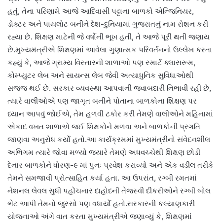
હતું, તેના પરિણામે આજે આદિવાસી પટ્ટાના બાળકો એન્જિનિયર,
ડોક્ટર અને પાયલોટ બનીને દેશ-દુનિયામાં ગુજરાતનું નામ રોશન કરી
રહ્યા છે. શિક્ષણ માટેની જે વર્ષોની ભૂખ હતી, તે આજે પૂરી થતી જણાય
છે.મુખ્યમંત્રીએ શિક્ષણમાં આવેલા ગુણાત્મક પરિવર્તનનો ઉલ્લેખ કરતા
કહ્યું કે, આજે ગ્રામ્ય વિસ્તારની શાળાઓ પણ સ્માર્ટ ક્લાસરૂમ,
કોમ્પ્યુટર લેબ અને સાયન્સ લેબ જેવી અત્યાધુનિક સુવિધાઓથી
સજ્જ થઈ છે. સરકાર વ્યવસ્થા આપવાની જવાબદારી નિભાવી રહી છે,
ત્યારે વાલીઓએ પણ જાગૃત બનીને પોતાના બાળકોના શિક્ષણ પર
ધ્યાન આપવું જોઈએ, તેમ હળવી ટકોર કરી તેમણે વાલીઓને મહિનામાં
એકાદ વખત શાળાએ જઈ શિક્ષકોને મળવા અને બાળકોની પ્રગતિ
જાણવા અનુરોધ કર્યો હતો.આ કાર્યક્રમમાં મુખ્યમંત્રીનો સંવેદનશીલ
અભિગમ ત્યારે જોવા મળ્યો જ્યારે તેમણે અધવચ્ચેથી શિક્ષણ છોડી
દેનાર બાળકોને ધોરણ-૯ માં પુનઃ પ્રવેશ કરાવ્યો અને એક વડીલ તરીકે
તેમને સમજાવી પ્રોત્સાહિત કર્યા હતા. આ ઉપરાંત, રગ્બી રમતમાં
નેશનલ લેવલ સુધી પહોંચનાર દાહોદની તેજસ્વી દીકરીઓને રગ્બી બોલ
ભેટ આપી તેમનો જુસ્સો પણ વધાર્યો હતો.સરકારની કલ્યાણકારી
યોજનાઓ અંગે વાત કરતા મુખ્યમંત્રીએ જણાવ્યું કે, શિક્ષણમાં