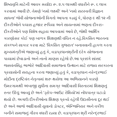
શિષ્યવૃત્તિ માટેની આવક મર્યાદા રૂ. ૨.૫ લાખથી વધારીને રૂ. ૬ લાખ
કરવામાં આવી છે. તેમણે ‘નમો લક્ષ્મી’ અને ‘નમો સરસ્વતી વિજ્ઞાન
સાધના’ જેવી યોજનાઓની વિગતો આપતા કહ્યું કે, ધોરણ ૯ થી ૧૨ ની
દીકરીઓને પચાસ હજાર રૂપિયા અને સાયન્સમાં ભણતા દીકરા-
દીકરીઓને પણ વિશેષ સહાય આપવામાં આવે છે, જેથી આર્થિક
કારણોસર કોઈ પણ બાળક શિક્ષણથી વંચિત ન રહે.વિકસિત ભારતના
સંકલ્પને સાકાર કરવા માટે ‘વિકસિત ગુજરાત’ બનાવવાની હાકલ કરતા
મુખ્યમંત્રીએ જણાવ્યું હતું કે, વડાપ્રધાનશ્રીની દરેક યોજનાના
પાયામાં છેવાડાનો અને નાનો માણસ રહેલો છે.આ પ્રસંગે સાંસદ
જસવંતસિંહ ભાભોરે આદિવાસી સમાજના ઉત્થાન માટે રાજ્ય સરકારના
પ્રયાસોની સરાહના કરતા જણાવ્યું હતું કે, વડાપ્રધાન નરેન્દ્રભાઈ
મોદીના દ્રષ્ટિવંત નેતૃત્વમાં શરૂ થયેલા આ અભિયાનને કારણે
ઉમરગામથી અંબાજી સુધીના સમગ્ર આદિવાસી વિસ્તારમાં શિક્ષણનું
સ્તર ઊંચું આવ્યું છે અને ‘ડ્રોપ-આઉટ રેશિયો’માં નોંધપાત્ર ઘટાડો
થયો છે. અગાઉ દીકરીઓના શિક્ષણ પ્રત્યે રહેલી ઉદાસીનતા દૂર થઈ
છે અને આજે આદિવાસી યુવાનો ડોક્ટર, એન્જિનિયર અને વકીલ
બનીને સમાજનું ગૌરવ વધારી રહ્યા છે. વડાપ્રધાન શ્રી નરેન્દ્રભાઈ