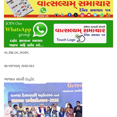
તા.૨૪.૦૬.૨૦૨૬
વાત્સલ્યમ્ સમાચાર
અજય સાંસી દાહોદ