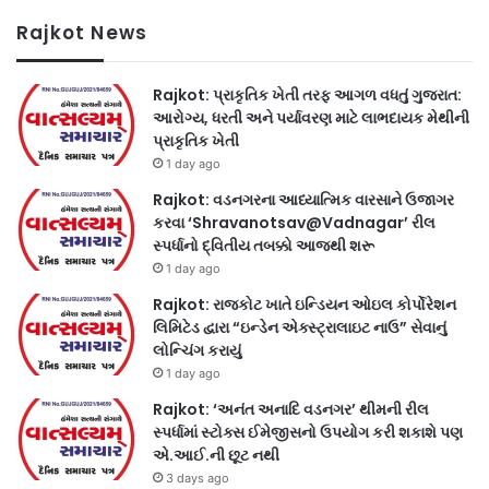
Rajkot News
Rajkot: પ્રાકૃતિક ખેતી તરફ આગળ વધતું ગુજરાત:
આરોગ્ય, ધરતી અને પર્યાવરણ માટે લાભદાયક મેથીની
પ્રાકૃતિક ખેતી
1 day ago
Rajkot: વડનગરના આધ્યાત્મિક વારસાને ઉજાગર
કરવા ‘Shravanotsav@Vadnagar’ રીલ
સ્પર્ધાનો દ્વિતીય તબક્કો આજથી શરૂ
1 day ago
Rajkot: રાજકોટ ખાતે ઇન્ડિયન ઓઇલ કોર્પોરેશન
લિમિટેડ દ્વારા “ઇન્ડેન એક્સ્ટ્રાલાઇટ નાઉ” સેવાનું
લોન્ચિંગ કરાયું
1 day ago
Rajkot: ‘અનંત અનાદિ વડનગર’ થીમની રીલ
સ્પર્ધામાં સ્ટોક્સ ઈમેજીસનો ઉપયોગ કરી શકાશે પણ
એ.આઈ.ની છૂટ નથી
3 days ago