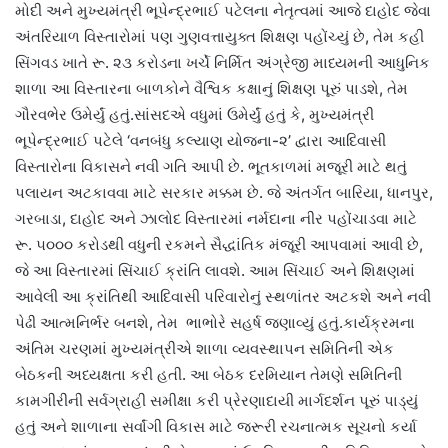
મોદી અને મુખ્યમંત્રી ભૂપેન્દ્રભાઈ પટેલના નેતૃત્વમાં આજે દાહોદ જેવા
અંતરિયાળ વિસ્તારોમાં પણ ગુણવત્તાયુક્ત શિક્ષણ પહોંચ્યું છે, તેમ કહી
સિંગવડ ખાતે રૂ. ૨૩ કરોડના ખર્ચે નિર્મિત અંગ્રેજી માધ્યમની આધુનિક
શાળા આ વિસ્તારના બાળકોને વૈશ્વિક કક્ષાનું શિક્ષણ પૂરું પાડશે, તેમ
ગૌરવભેર ઉમેર્યું હતું.સાંસદએ વધુમાં ઉમેર્યું હતું કે, મુખ્યમંત્રી
ભૂપેન્દ્રભાઈ પટેલે ‘વનબંધુ કલ્યાણ યોજના-૨’ દ્વારા આદિવાસી
વિસ્તારોના વિકાસને નવી ગતિ આપી છે. ભૂતકાળમાં મજૂરી માટે થતું
પલાયન અટકાવવા માટે સરકાર મક્કમ છે. જે અંતર્ગત બારિયા, ધાનપુર,
ગરબાડા, દાહોદ અને ઝાલોદ વિસ્તારમાં નર્મદાના નીર પહોંચાડવા માટે
રૂ. ૫૦૦૦ કરોડથી વધુની રકમને સૈદ્ધાંતિક મંજૂરી આપવામાં આવી છે,
જે આ વિસ્તારમાં સિંચાઈ ક્રાંતિ લાવશે. આમ સિંચાઈ અને શિક્ષણમાં
આવેલી આ ક્રાંતિથી આદિવાસી પરિવારોનું સ્થળાંતર અટકશે અને નવી
પેઢી આત્મનિર્ભર બનશે, તેમ ભાભોરે સહર્ષ જણાવ્યું હતું.કાર્યક્રમના
અંતિમ ચરણમાં મુખ્યમંત્રીએ શાળા વ્યવસ્થાપન સમિતિની એક
બેઠકની અધ્યક્ષતા કરી હતી. આ બેઠક દરમિયાન તેમણે સમિતિની
કામગીરીની સર્વગ્રાહી સમીક્ષા કરી પ્રેરણાદાયી માર્ગદર્શન પૂરું પાડ્યું
હતું અને શાળાના સર્વાંગી વિકાસ માટે જરૂરી રચનાત્મક સૂચનો કર્યા