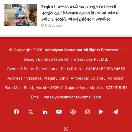
Rajkot: વરસાદ વચ્ચે ૧૦૮ બન્યું ‘ઈમરજન્સી
પ્રસૂતિ ગૃહ’: જિલ્લાના ગ્રામ્ય વિસ્તારમાં ઓન ધી
સ્પોટ ૩ પ્રસૂતિ, એકનું હોસ્પિટલ સ્થળાંતર
3 days ago
© Copyright 2026,
Vatsalyam Samachar All Rights Reserved
|
Design by
Knowtable Online Services Pvt Ltd.
Owner & Editor Pareshkumar Paria RNI No. GUJGUJ/2021/84659
Address : Vatsalya, Pragaty Clinic, Ambedkar Coloney, Rohidash
Para Main Road, Morbi - 363641 Gujarat-India Mobile : 8732918183
Email : vatsalyamsamachar@gmail.com
Facebook
X
LinkedIn
YouTube
WordPress
Instagram
Google
Tele
Play
WhatsApp