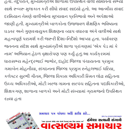
હતા. તદુપરાંત, મુખ્યમંત્રીએ શાળામાં ઉપસ્થિત વાલી સમિતિના સભ્યો
સાથે રૂબરૂ મુલાકાત કરી સીધો સંવાદ સાધ્યો હતો. આ આત્મીય સંવાદ
દરમિયાન તેમણે વાલીઓના મૂલ્યવાન પ્રતિભાવો અને અપેક્ષાઓ
જાણી હતી. મુખ્યમંત્રીએ બાળકોના ઉજ્જવળ શૈક્ષણિક ભવિષ્યના
ઘડતર અને ગુણવત્તાયુક્ત શિક્ષણના વ્યાપ વધારવા અંગે વાલીઓ સાથે
મહત્વપૂર્ણ પરામર્શ કરી જરૂરી દિશા-નિર્દેશો આપ્યા હતા. પર્યાવરણ
જતનના સંદેશ સાથે મુખ્યમંત્રીએ શાળા પ્રાંગણમાં ‘એક પેડ માં કે
નામ’ અભિયાન હેઠળ વૃક્ષારોપણ પણ કર્યું હતું.આ કાર્યક્રમમાં
ધારાસભ્ય મહેન્દ્રભાઈ ભાભોર, દાહોદ જિલ્લા પંચાયતના પ્રમુખ
ગમાબેન મોહનીયા, સંગઠનના જિલ્લા પ્રમુખ સ્નેહલભાઈ ધરિયા,
કલેક્ટર સુરભી ગૌતમ, જિલ્લા વિકાસ અધિકારી સ્મિત લોઢા સહિતના
ઉચ્ચ અધિકારીઓ, મોટી ખરજ ગામના સરપંચ સહિતના પદાધિકારીઓ,
શિક્ષકગણ, શાળાના બાળકો અને મોટી સંખ્યામાં ગ્રામજનો ઉપસ્થિત
રહ્યા હતા