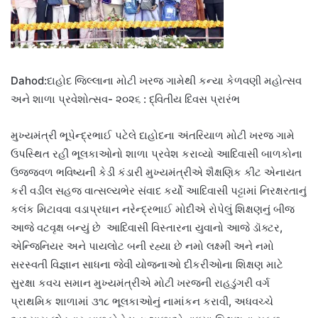
Dahod:દાહોદ જિલ્લાના મોટી ખરજ ગામેથી કન્યા કેળવણી મહોત્સવ
અને શાળા પ્રવેશોત્સવ- ૨૦૨૬ : દ્વિતીય દિવસ પ્રારંભ
મુખ્યમંત્રી ભૂપેન્દ્રભાઈ પટેલે દાહોદના અંતરિયાળ મોટી ખરજ ગામે
ઉપસ્થિત રહી ભૂલકાઓનો શાળા પ્રવેશ કરાવ્યો આદિવાસી બાળકોના
ઉજ્જવળ ભવિષ્યની કેડી કંડારી મુખ્યમંત્રીએ શૈક્ષણિક કીટ એનાયત
કરી વડીલ સહજ વાત્સલ્યભેર સંવાદ કર્યો આદિવાસી પટ્ટામાં નિરક્ષરતાનું
કલંક મિટાવવા વડાપ્રધાન નરેન્દ્રભાઈ મોદીએ રોપેલું શિક્ષણનું બીજ
આજે વટવૃક્ષ બન્યું છે આદિવાસી વિસ્તારના યુવાનો આજે ડૉક્ટર,
એન્જિનિયર અને પાયલોટ બની રહ્યા છે નમો લક્ષ્મી અને નમો
સરસ્વતી વિજ્ઞાન સાધના જેવી યોજનાઓ દીકરીઓના શિક્ષણ માટે
સુરક્ષા કવચ સમાન મુખ્યમંત્રીએ મોટી ખરજની રાહડુંગરી વર્ગ
પ્રાથમિક શાળામાં ૩૧૮ ભૂલકાઓનું નામાંકન કરાવી, અધવચ્ચે