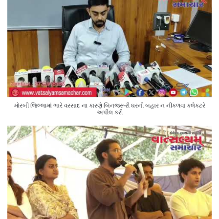
મોરબી જિલ્લામાં ભારે વરસાદ ના કારણે બિનજરૂરી ઘરની બહાર ન નીકળવા કલેક્ટરે
અપીલ કરી