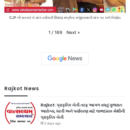
CJP ની સરકારે બે માંગ સ્વીકારી શિક્ષણ મંત્રીના રાજીનામાની માંગ પર કાલે નિર્ણય
Next
»
1
/
169
Rajkot News
Rajkot: પ્રાકૃતિક ખેતી તરફ આગળ વધતું ગુજરાત:
આરોગ્ય, ધરતી અને પર્યાવરણ માટે લાભદાયક મેથીની
પ્રાકૃતિક ખેતી
3 days ago