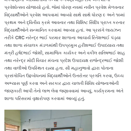
પ્રવેશોત્સવ યોજાયો હતો. જેમાં ધોરણ નવમાં નવીન પ્રવેશ મેળવનાર
વિદ્યાર્થીઓને પ્રવેશ આપવામાં આવ્યો સાથે સાથે ધોરણ ૯ અને ૧૦માં
પ્રથમ અને દ્વિતીય ક્રમે આવનાર તથા વિશિષ્ટ સિધ્ધિ પ્રાપ્ત કરનાર
વિદ્યાર્થીઓને સન્માનિત કરવામાં આવ્યા હતાં. આ પ્રસંગે લાયઝન
તરીકે CRC નરેન્દ્ર ભાઈ પરમાર શાળાના આચાર્ય રિતેશભાઈ પંડ્યા
તથા શાળા સંચાલક મંડળમાંથી ઉપપ્રમુખ હરીશભાઈ ઉપાધ્યાય તથા
મંત્રી હર્ષદભાઈ જોશી, સામાજિક કાર્યકર અને વકીલ સતિષભાઈ શાહ
તથા નરેન્દ્ર મોદી વિચાર મંચના પ્રદેશ ઉપાધ્યક્ષ રાજેન્દ્રભાઈ જોશી
તથા વાલીઓ ઉપસ્થિત રહ્યા હતા. સૌ મહાનુભાવો દ્વારા પોતાના
પ્રસંગોચિત ઉદ્દબોધનમાં વિદ્યાર્થીઓને ઉત્તરોત્તર પ્રગતિ કરવા, ઉચ્ચ
અભ્યાસ પૂર્ણ કરવા અને સરકાર દ્વારા ચાલતી વિવિધ યોજનાઓની
જાણકારી આપી તેનો લાભ લેવા જણાવવામાં આવ્યું, કાર્યક્રમના અંતે
શાળા પરિસરમાં વૃક્ષારોપણ કરવામાં આવ્યું હતું.