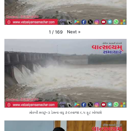
Next
»
1
/
169
મોરબી મચ્છુ-૩ ડેમના વઘુ ૭ દરવાજા ૬.૫ ફૂટ ખોલાશે