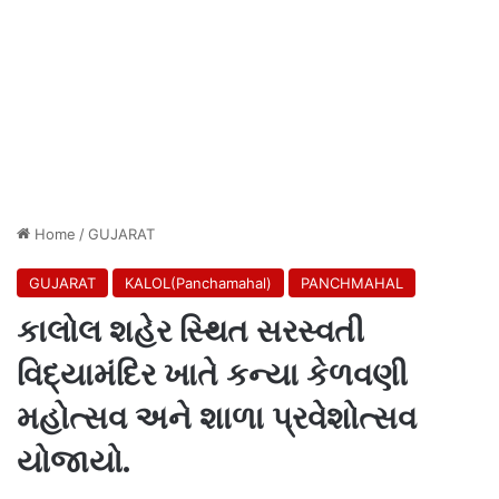
Home
/
GUJARAT
GUJARAT
KALOL(Panchamahal)
PANCHMAHAL
કાલોલ શહેર સ્થિત સરસ્વતી
વિદ્યામંદિર ખાતે કન્યા કેળવણી
મહોત્સવ અને શાળા પ્રવેશોત્સવ
યોજાયો.