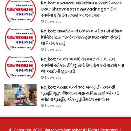
Rajkot: વડનગરના આધ્યાત્મિક વારસાને ઉજાગર
કરવા ‘Shravanotsav@Vadnagar’ રીલ
સ્પર્ધાનો દ્વિતીય તબક્કો આજથી શરૂ
3 days ago
Rajkot: રાજકોટ ખાતે ઇન્ડિયન ઓઇલ કોર્પોરેશન
લિમિટેડ દ્વારા “ઇન્ડેન એક્સ્ટ્રાલાઇટ નાઉ” સેવાનું
લોન્ચિંગ કરાયું
3 days ago
Rajkot: ‘અનંત અનાદિ વડનગર’ થીમની રીલ
સ્પર્ધામાં સ્ટોક્સ ઈમેજીસનો ઉપયોગ કરી શકાશે પણ
એ.આઈ.ની છૂટ નથી
5 days ago
Rajkot: વરસાદ વચ્ચે ૧૦૮ બન્યું ‘ઈમરજન્સી
પ્રસૂતિ ગૃહ’: જિલ્લાના ગ્રામ્ય વિસ્તારમાં ઓન ધી
સ્પોટ ૩ પ્રસૂતિ, એકનું હોસ્પિટલ સ્થળાંતર
5 days ago
© Copyright 2026,
Vatsalyam Samachar All Rights Reserved
|