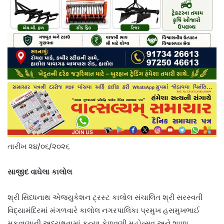
તારીખ ૨૪/૦૬/૨૦૨૬
સાજીદ વાઘેલા કાલોલ
શ્રી સિધ્ધનાથ એજ્યુકેશન ટ્રસ્ટ કાલોલ સંચાલિત શ્રી સરસ્વતી
વિદ્યામંદિરમાં મંગળવારે કાલોલ નગરપાલિકા પ્રમુખ હસમુખભાઈ
મકવાણાની અધ્યક્ષતામાં કન્યા કેળવણી મહોત્સવ અને શાળા