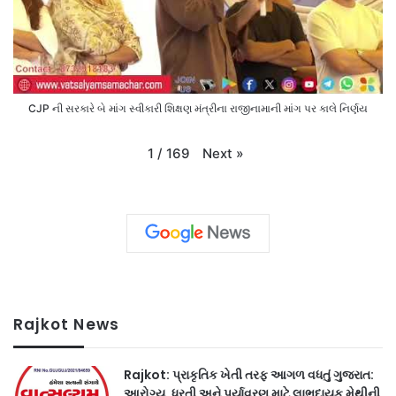
CJP ની સરકારે બે માંગ સ્વીકારી શિક્ષણ મંત્રીના રાજીનામાની માંગ પર કાલે નિર્ણય
Next
»
1
/
169
Rajkot News
Rajkot: પ્રાકૃતિક ખેતી તરફ આગળ વધતું ગુજરાત:
આરોગ્ય, ધરતી અને પર્યાવરણ માટે લાભદાયક મેથીની