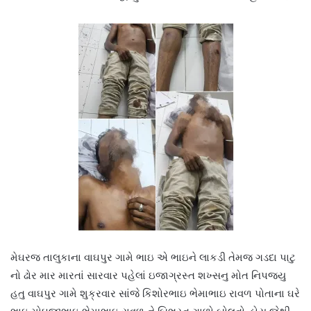
મેઘરજ તાલુકાના વાઘપુર ગામે ભાઇ એ ભાઇને લાકડી તેમજ ગડદા પાટુ
નો ઢોર માર મારતાં સારવાર પહેલાં ઇજાગ્રસ્ત શખ્સનુ મોત નિપજ્યુ
હતુ વાઘપુર ગામે શુક્રવાર સાંજે કિશોરભાઇ ભેમાભાઇ રાવળ પોતાના ઘરે