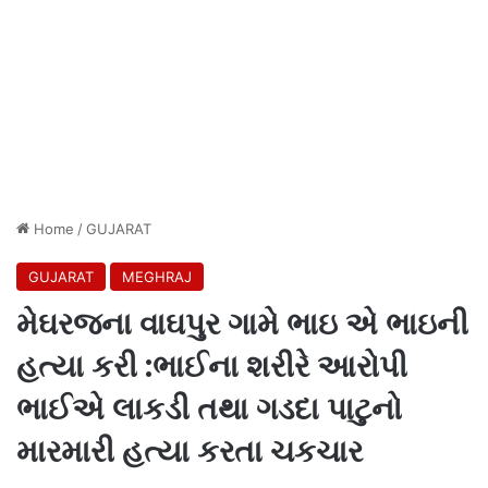
Home
/
GUJARAT
GUJARAT
MEGHRAJ
મેઘરજના વાઘપુર ગામે ભાઇ એ ભાઇની
હત્યા કરી :ભાઈના શરીરે આરોપી
ભાઈએ લાકડી તથા ગડદા પાટુનો
મારમારી હત્યા કરતા ચકચાર