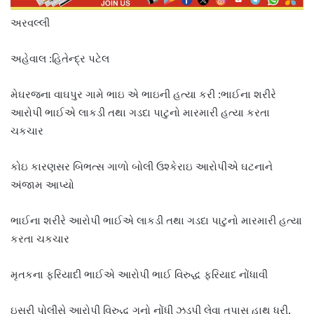
અરવલ્લી
અહેવાલ :હિતેન્દ્ર પટેલ
મેઘરજના વાઘપુર ગામે ભાઇ એ ભાઇની હત્યા કરી :ભાઈના શરીરે
આરોપી ભાઈએ લાકડી તથા ગડદા પાટુનો મારમારી હત્યા કરતા
ચકચાર
કોઇ કારણસર બિભત્સ ગાળો બોલી ઉશ્કેરાઇ આરોપીએ ઘટનાને
અંજામ આપ્યો
ભાઈના શરીરે આરોપી ભાઈએ લાકડી તથા ગડદા પાટુનો મારમારી હત્યા
કરતા ચકચાર
મૃતકના ફરિયાદી ભાઈએ આરોપી ભાઈ વિરુદ્ધ ફરિયાદ નોંધાવી
ઇસરી પોલીસે આરોપી વિરુદ્ધ ગુનો નોંધી ઝડપી લેવા તપાસ હાથ ધરી.