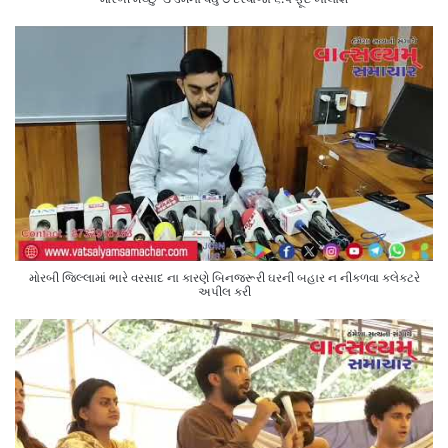
મોરબી જિલ્લામાં ભારે વરસાદ ના કારણે બિનજરૂરી ઘરની બહાર ન નીકળવા કલેક્ટરે
અપીલ કરી