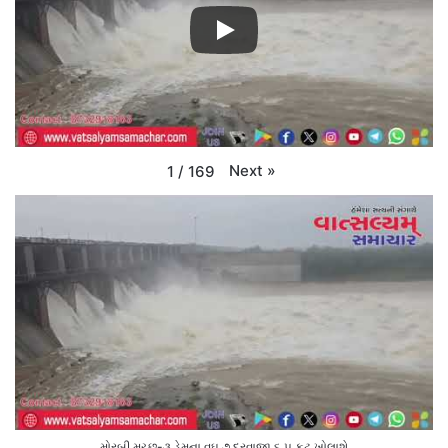
Next
»
1
/
169
મોરબી મચ્છુ-૩ ડેમના વઘુ ૭ દરવાજા ૬.૫ ફૂટ ખોલાશે