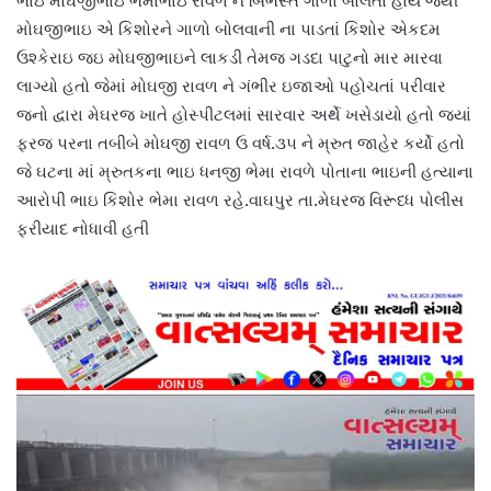
ભાઇ મોઘજીભાઇ ભેમાભાઇ રાવળ ને બિભસ્ત ગાળો બોલતો હોય જેથી
મોઘજીભાઇ એ કિશોરને ગાળો બોલવાની ના પાડતાં કિશોર એકદમ
ઉશ્કેરાઇ જઇ મોઘજીભાઇને લાકડી તેમજ ગડદા પાટુનો માર મારવા
લાગ્યો હતો જેમાં મોઘજી રાવળ ને ગંભીર ઇજાઓ પહોચતાં પરીવાર
જનો દ્વારા મેઘરજ ખાતે હોસ્પીટલમાં સારવાર અર્થે ખસેડાયો હતો જ્યાં
ફરજ પરના તબીબે મોઘજી રાવળ ઉ વર્ષ.૩૫ ને મ્રુત જાહેર કર્યો હતો
જે ઘટના માં મ્રુતકના ભાઇ ધનજી ભેમા રાવળે પોતાના ભાઇની હત્યાના
આરોપી ભાઇ કિશોર ભેમા રાવળ રહે.વાઘપુર તા.મેઘરજ વિરૂધ્ધ પોલીસ
ફરીયાદ નોધાવી હતી