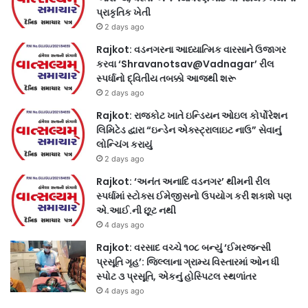
પ્રાકૃતિક ખેતી
2 days ago
Rajkot: વડનગરના આધ્યાત્મિક વારસાને ઉજાગર
કરવા ‘Shravanotsav@Vadnagar’ રીલ
સ્પર્ધાનો દ્વિતીય તબક્કો આજથી શરૂ
2 days ago
Rajkot: રાજકોટ ખાતે ઇન્ડિયન ઓઇલ કોર્પોરેશન
લિમિટેડ દ્વારા “ઇન્ડેન એક્સ્ટ્રાલાઇટ નાઉ” સેવાનું
લોન્ચિંગ કરાયું
2 days ago
Rajkot: ‘અનંત અનાદિ વડનગર’ થીમની રીલ
સ્પર્ધામાં સ્ટોક્સ ઈમેજીસનો ઉપયોગ કરી શકાશે પણ
એ.આઈ.ની છૂટ નથી
4 days ago
Rajkot: વરસાદ વચ્ચે ૧૦૮ બન્યું ‘ઈમરજન્સી
પ્રસૂતિ ગૃહ’: જિલ્લાના ગ્રામ્ય વિસ્તારમાં ઓન ધી
સ્પોટ ૩ પ્રસૂતિ, એકનું હોસ્પિટલ સ્થળાંતર
4 days ago