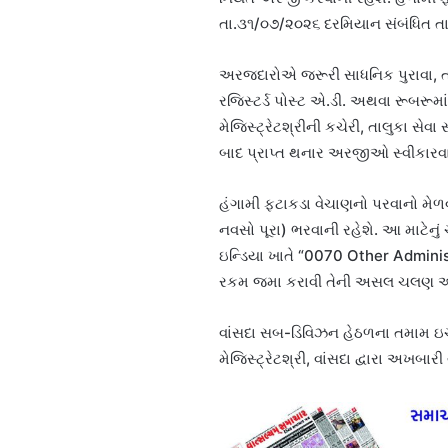
તા.૩૧/૦૭/૨૦૨૬ દરમિયાન સંબંધિત તા
અરજદારોએ જરૂરી સાધનિક પુરાવા, ત્
રજિસ્ટર્ડ પોસ્ટ એ.ડી. અથવા રૂબરૂ
મેજિસ્ટ્રેટશ્રીની કચેરી, તાલુકા સેવ
બાદ પ્રાપ્ત થનાર અરજીઓ સ્વીકારવામ
હંગામી ફટાકડા વેચાણનો પરવાનો મેળ
નવસો પૂરા) ભરવાની રહેશે. આ માટેનુ
ઇન્ડિયા ખાતે “0070 Other Admini
રકમ જમા કરાવી તેની અસલ ચલણ અર
વાંસદા સબ-ડિવિઝન હેઠળના તમામ 
મેજિસ્ટ્રેટશ્રી, વાંસદા દ્વારા અખબારી