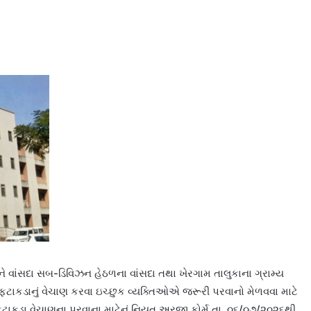
ને વાંસદા સબ-ડિવિઝન હેઠળના વાંસદા તથા ખેરગામ તાલુકાના ગ્રામ્ય
ે ફટાકડાનું વેચાણ કરવા ઇચ્છુક વ્યક્તિઓએ જરૂરી પરવાનો મેળવવા માટે
ટાકડા વેચાણના પરવાના માટેનું નિયત અરજી ફોર્મ તા. ૦૬/૦૭/૨૦૨૬થી