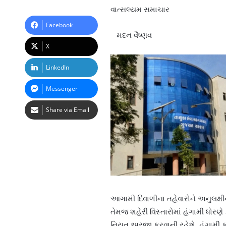
વાત્સલ્યમ સમાચાર
Facebook
મદન વૈષ્ણવ
X
LinkedIn
Messenger
Share via Email
આગામી દિવાળીના તહેવારોને અનુલક્ષી
તેમજ શહેરી વિસ્તારોમાં હંગામી ધોરણ
નિયત અરજી કરવાની રહેશે. હંગામી ફ