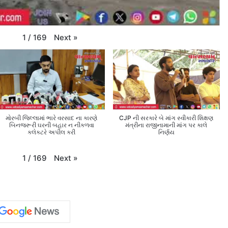
Next
»
1
/
169
મોરબી જિલ્લામાં ભારે વરસાદ ના કારણે
CJP ની સરકારે બે માંગ સ્વીકારી શિક્ષણ
બિનજરૂરી ઘરની બહાર ન નીકળવા
મંત્રીના રાજીનામાની માંગ પર કાલે
કલેક્ટરે અપીલ કરી
નિર્ણય
Next
»
1
/
169