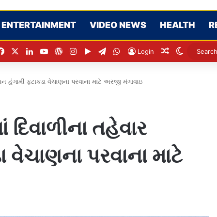
ENTERTAINMENT
VIDEO NEWS
HEALTH
R
Facebook
X
LinkedIn
YouTube
WordPress
Instagram
Google Play
Telegram
WhatsApp
Random Arti
Switch s
Login
યાન હંગામી ફટાકડા વેચાણના પરવાના માટે અરજી મંગાવાઇ
ાં દિવાળીના તહેવાર
 વેચાણના પરવાના માટે