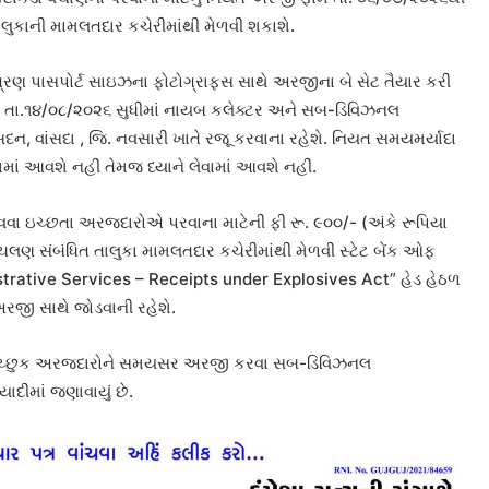
લુકાની મામલતદાર કચેરીમાંથી મેળવી શકાશે.
રણ પાસપોર્ટ સાઇઝના ફોટોગ્રાફ્સ સાથે અરજીના બે સેટ તૈયાર કરી
માં તા.૧૪/૦૮/૨૦૨૬ સુધીમાં નાયબ કલેક્ટર અને સબ-ડિવિઝનલ
ા સદન, વાંસદા , જિ. નવસારી ખાતે રજૂ કરવાના રહેશે. નિયત સમયમર્યાદા
ાં આવશે નહીં તેમજ ધ્યાને લેવામાં આવશે નહીં.
વવા ઇચ્છતા અરજદારોએ પરવાના માટેની ફી રૂ. ૯૦૦/- (અંકે રૂપિયા
ં ચલણ સંબંધિત તાલુકા મામલતદાર કચેરીમાંથી મેળવી સ્ટેટ બેંક ઓફ
strative Services – Receipts under Explosives Act” હેડ હેઠળ
જી સાથે જોડવાની રહેશે.
ઇચ્છુક અરજદારોને સમયસર અરજી કરવા સબ-ડિવિઝનલ
 યાદીમાં જણાવાયું છે.