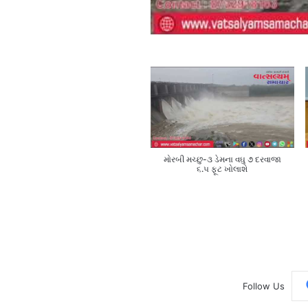
મોરબી મચ્છુ-૩ ડેમના વઘુ ૭ દરવાજા
૬.૫ ફૂટ ખોલાશે
Follow Us