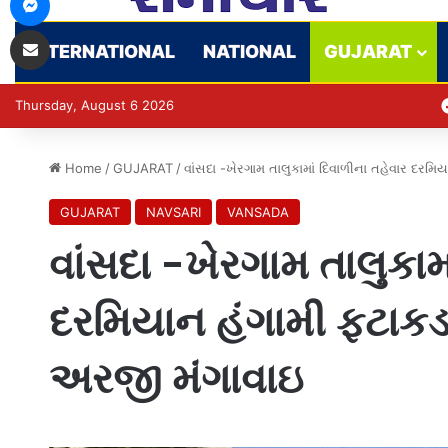
Share via Email
INTERNATIONAL
NATIONAL
GUJARAT
Thursday, August 6 2026
Home
/
GUJARAT
/
વાંસદા -ખેરગામ તાલુકામાં દિવાળીના તહેવાર દરમિ
GUJARAT
NAVSARI
VANSADA
વાંસદા -ખેરગામ તાલુકામ
દરમિયાન હંગામી ફટાકડા
અરજી મંગાવાઇ