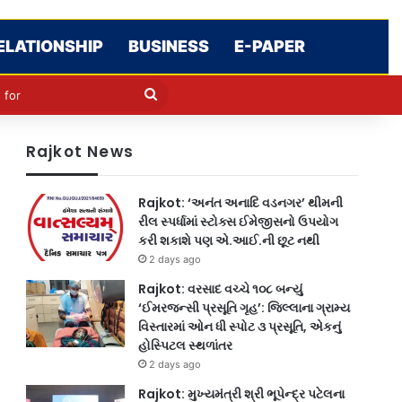
ELATIONSHIP
BUSINESS
E-PAPER
cle
kin
Search
for
Rajkot News
Rajkot: ‘અનંત અનાદિ વડનગર’ થીમની
રીલ સ્પર્ધામાં સ્ટોક્સ ઈમેજીસનો ઉપયોગ
કરી શકાશે પણ એ.આઈ.ની છૂટ નથી
2 days ago
Rajkot: વરસાદ વચ્ચે ૧૦૮ બન્યું
‘ઈમરજન્સી પ્રસૂતિ ગૃહ’: જિલ્લાના ગ્રામ્ય
વિસ્તારમાં ઓન ધી સ્પોટ ૩ પ્રસૂતિ, એકનું
હોસ્પિટલ સ્થળાંતર
2 days ago
Rajkot: મુખ્યમંત્રી શ્રી ભૂપેન્દ્ર પટેલના