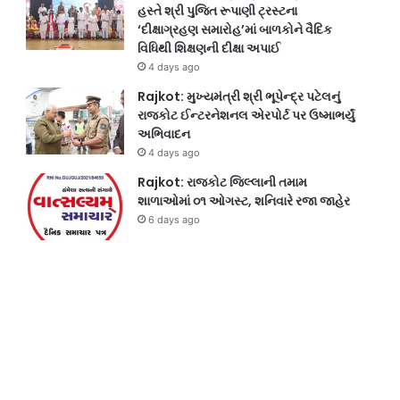
હસ્તે શ્રી પુજિત રૂપાણી ટ્રસ્ટના
‘દીક્ષાગ્રહણ સમારોહ’માં બાળકોને વૈદિક
વિધિથી શિક્ષણની દીક્ષા અપાઈ
4 days ago
Rajkot: મુખ્યમંત્રી શ્રી ભૂપેન્દ્ર પટેલનું
રાજકોટ ઈન્ટરનેશનલ એરપોર્ટ પર ઉષ્માભર્યું
અભિવાદન
4 days ago
Rajkot: રાજકોટ જિલ્લાની તમામ
શાળાઓમાં ૦૧ ઓગસ્ટ, શનિવારે રજા જાહેર
6 days ago