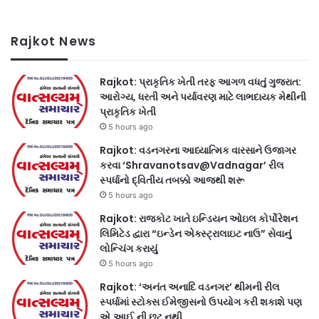
Rajkot News
Rajkot: પ્રાકૃતિક ખેતી તરફ આગળ વધતું ગુજરાત:
આરોગ્ય, ધરતી અને પર્યાવરણ માટે લાભદાયક મેથીની
પ્રાકૃતિક ખેતી
5 hours ago
Rajkot: વડનગરના આધ્યાત્મિક વારસાને ઉજાગર
કરવા ‘Shravanotsav@Vadnagar’ રીલ
સ્પર્ધાનો દ્વિતીય તબક્કો આજથી શરૂ
5 hours ago
Rajkot: રાજકોટ ખાતે ઇન્ડિયન ઓઇલ કોર્પોરેશન
લિમિટેડ દ્વારા “ઇન્ડેન એક્સ્ટ્રાલાઇટ નાઉ” સેવાનું
લોન્ચિંગ કરાયું
5 hours ago
Rajkot: ‘અનંત અનાદિ વડનગર’ થીમની રીલ
સ્પર્ધામાં સ્ટોક્સ ઈમેજીસનો ઉપયોગ કરી શકાશે પણ
એ.આઈ.ની છૂટ નથી