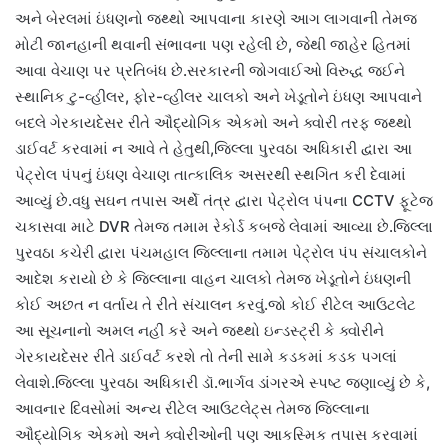
અને બેરલમાં ઇંધણનો જથ્થો આપવાના કારણે આગ લાગવાની તેમજ
મોટી જાનહાની થવાની સંભાવના પણ રહેલી છે, જેથી જાહેર હિતમાં
આવા વેચાણ પર પ્રતિબંધ છે.સરકારની જોગવાઈઓ વિરુદ્ધ જઈને
સ્થાનિક ટુ-વ્હીલર, ફોર-વ્હીલર ચાલકો અને ખેડૂતોને ઇંધણ આપવાને
બદલે ગેરકાયદેસર રીતે ઔદ્યોગિક એકમો અને ક્વોરી તરફ જથ્થો
ડાઈવર્ટ કરવામાં ન આવે તે હેતુથી,જિલ્લા પુરવઠા અધિકારી દ્વારા આ
પેટ્રોલ પંપનું ઇંધણ વેચાણ તાત્કાલિક અસરથી સ્થગિત કરી દેવામાં
આવ્યું છે.વધુ સઘન તપાસ અર્થે તંત્ર દ્વારા પેટ્રોલ પંપના CCTV ફૂટેજ
ચકાસવા માટે DVR તેમજ તમામ રેકોર્ડ કબજે લેવામાં આવ્યા છે.જિલ્લા
પુરવઠા કચેરી દ્વારા પંચમહાલ જિલ્લાના તમામ પેટ્રોલ પંપ સંચાલકોને
આદેશ કરાયો છે કે જિલ્લાના વાહન ચાલકો તેમજ ખેડૂતોને ઇંધણની
કોઈ અછત ન વર્તાય તે રીતે સંચાલન કરવું.જો કોઈ રીટેલ આઉટલેટ
આ સૂચનાનો અમલ નહીં કરે અને જથ્થો ઇન્ડસ્ટ્રી કે ક્વોરીને
ગેરકાયદેસર રીતે ડાઈવર્ટ કરશે તો તેની સામે કડકમાં કડક પગલાં
લેવાશે.જિલ્લા પુરવઠા અધિકારી ડૉ.ભાર્ગવ ડાંગરએ સ્પષ્ટ જણાવ્યું છે કે,
આવનાર દિવસોમાં અન્ય રીટેલ આઉટલેટ્સ તેમજ જિલ્લાના
ઔદ્યોગિક એકમો અને ક્વોરીઓની પણ આકસ્મિક તપાસ કરવામાં