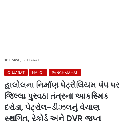
Home
/
GUJARAT
GUJARAT
HALOL
PANCHMAHAL
હાલોલના નિર્માણ પેટ્રોલિયમ પંપ પર
જિલ્લા પુરવઠા તંત્રના આકસ્મિક
દરોડા, પેટ્રોલ-ડીઝલનું વેચાણ
સ્થગિત, રેકોર્ડ અને DVR જપ્ત