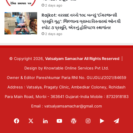
2 days ago
Rajkot: વરસાદ વચ્ચે ૧૦૮ બન્યું ‘ઈમરજન્સી
પ્રસૂતિ ગૃહ’: જિલ્લાના ગ્રામ્ય વિસ્તારમાં ઓન ધી
સ્પોટ ૩ પ્રસૂતિ, એકનું હોસ્પિટલ સ્થળાંતર
2 days ago
© Copyright 2026,
Vatsalyam Samachar All Rights Reserved
|
Design by
Knowtable Online Services Pvt Ltd.
Owner & Editor Pareshkumar Paria RNI No. GUJGUJ/2021/84659
Address : Vatsalya, Pragaty Clinic, Ambedkar Coloney, Rohidash
Para Main Road, Morbi - 363641 Gujarat-India Mobile : 8732918183
Email : vatsalyamsamachar@gmail.com
Facebook
X
LinkedIn
YouTube
WordPress
Instagram
Google
Tele