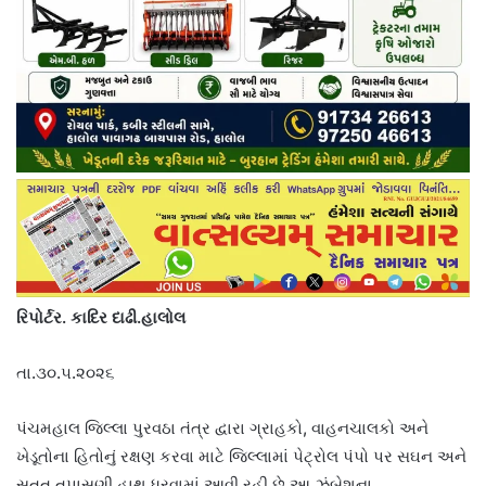
રિપોર્ટર. કાદિર દાઢી.હાલોલ
તા.૩૦.૫.૨૦૨૬
પંચમહાલ જિલ્લા પુરવઠા તંત્ર દ્વારા ગ્રાહકો, વાહનચાલકો અને
ખેડૂતોના હિતોનું રક્ષણ કરવા માટે જિલ્લામાં પેટ્રોલ પંપો પર સઘન અને
સતત તપાસણી હાથ ધરવામાં આવી રહી છે.આ ઝુંબેશના