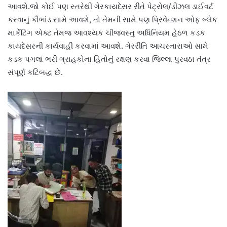
આવશે.જો કોઈ પણ સ્તરેથી ગેરકાયદેસર રીતે પેટ્રોલ/ડીઝલ ડાઈવર્ટ
કરવાનું કૌભાંડ સામે આવશે, તો તેમની સામે પણ પ્રિવેન્શન ઓફ બ્લેક
માર્કેટિંગ એક્ટ તેમજ આવશ્યક ચીજવસ્તુ અધિનિયમ હેઠળ કડક
કાયદેસરની કાર્યવાહી કરવામાં આવશે. ગેરરીતિ આચરનારાઓ સામે
કડક પગલાં ભરી ગ્રાહકોના હિતોનું રક્ષણ કરવા જિલ્લા પુરવઠા તંત્ર
સંપૂર્ણ કટિબદ્ધ છે.