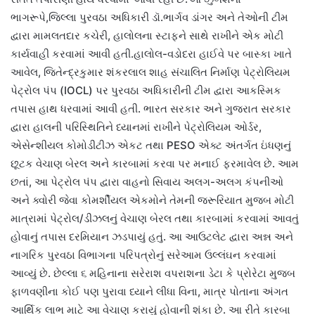
ભાગરૂપે,જિલ્લા પુરવઠા અધિકારી ડૉ.ભાર્ગવ ડાંગર અને તેઓની ટીમ
દ્વારા મામલતદાર કચેરી, હાલોલના સ્ટાફને સાથે રાખીને એક મોટી
કાર્યવાહી કરવામાં આવી હતી.હાલોલ-વડોદરા હાઈવે પર બાસ્કા ખાતે
આવેલ, જિતેન્દ્રકુમાર શંકરલાલ શાહ સંચાલિત નિર્માણ પેટ્રોલિયમ
પેટ્રોલ પંપ (IOCL) પર પુરવઠા અધિકારીની ટીમ દ્વારા આકસ્મિક
તપાસ હાથ ધરવામાં આવી હતી. ભારત સરકાર અને ગુજરાત સરકાર
દ્વારા હાલની પરિસ્થિતિને ધ્યાનમાં રાખીને પેટ્રોલિયમ ઓર્ડર,
એસેન્શીયલ કોમોડીટીઝ એકટ તથા PESO એક્ટ અંતર્ગત ઇંધણનું
છૂટક વેચાણ બેરલ અને કારબામાં કરવા પર મનાઈ ફરમાવેલ છે. આમ
છતાં, આ પેટ્રોલ પંપ દ્વારા વાહનો સિવાય અલગ-અલગ કંપનીઓ
અને ક્વોરી જેવા કોમર્શીયલ એકમોને તેમની જરૂરિયાત મુજબ મોટી
માત્રામાં પેટ્રોલ/ડીઝલનું વેચાણ બેરલ તથા કારબામાં કરવામાં આવતું
હોવાનું તપાસ દરમિયાન ઝડપાયું હતું. આ આઉટલેટ દ્વારા અન્ન અને
નાગરિક પુરવઠા વિભાગના પરિપત્રોનું સરેઆમ ઉલ્લંઘન કરવામાં
આવ્યું છે. છેલ્લા ૬ મહિનાના સરેરાશ વપરાશના ડેટા કે પ્રોરેટા મુજબ
ફાળવણીના કોઈ પણ પુરાવા ધ્યાને લીધા વિના, માત્ર પોતાના અંગત
આર્થિક લાભ માટે આ વેચાણ કરાયું હોવાની શંકા છે. આ રીતે કારબા