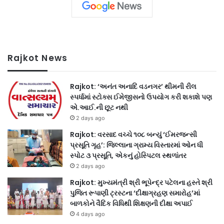
Rajkot News
Rajkot: ‘અનંત અનાદિ વડનગર’ થીમની રીલ
સ્પર્ધામાં સ્ટોક્સ ઈમેજીસનો ઉપયોગ કરી શકાશે પણ
એ.આઈ.ની છૂટ નથી
2 days ago
Rajkot: વરસાદ વચ્ચે ૧૦૮ બન્યું ‘ઈમરજન્સી
પ્રસૂતિ ગૃહ’: જિલ્લાના ગ્રામ્ય વિસ્તારમાં ઓન ધી
સ્પોટ ૩ પ્રસૂતિ, એકનું હોસ્પિટલ સ્થળાંતર
2 days ago
Rajkot: મુખ્યમંત્રી શ્રી ભૂપેન્દ્ર પટેલના હસ્તે શ્રી
પુજિત રૂપાણી ટ્રસ્ટના ‘દીક્ષાગ્રહણ સમારોહ’માં
બાળકોને વૈદિક વિધિથી શિક્ષણની દીક્ષા અપાઈ
4 days ago