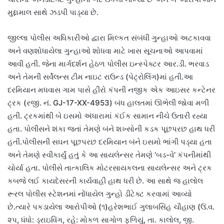
મુદ્દામાલ સાથે ઝડપી પાડ્યા છે.
જીલ્લા પોલીસ અધિકારીઓ દ્વારા મિલ્કત સંબંધી ગુન્હાઓ અટકાવવા
અને વણશોધાયેલા ગુન્હાઓ શોધવા માટે ખાસ સૂચનાઓ આપવામાં
આવી હતી. જેના માર્ગદર્શન હેઠળ પોલીસ ઇન્સ્પેક્ટર આર.ડી. ભરવાડ
અને તેમની સર્વેલન્સ ટીમ નાઇટ રાઉન્ડ (પેટ્રોલિંગ)માં હતી.આ
દરમિયાન મધવાસ ગામ પાસે હીરો કંપની નજીક એક આઇસર કન્ટેનર
ટ્રક (રજી. નં. GJ-17-XX-4953) બંધ હાલતમાં ઊભેલી જોવા મળી
હતી. ટ્રકમાંથી બે ઇસમો અંધારામાં કંઈક સામાન નીચે ઉતારી રહ્યા
હતા. પોલીસને શંકા જતાં તેમણે બંને શખ્સોની કડક પૂછપરછ હાથ ધરી
હતી.પોલીસની સઘન પૂછપરછ દરમિયાન બંને ઇસમો ભાંગી પડ્યા હતા
અને તેમણે સ્વીકાર્યું હતું કે આ સાયલેન્સર તેમણે ‘બડ-વે’ કંપનીમાંથી
ચોર્યા હતા. પોલીસે તાત્કાલિક મોટરસાયકલના સાયલેન્સર અને ટ્રક
કબજે લઈ કાયદેસરની કાર્યવાહી હાથ ધરી છે. આ સાથે જ હાલોલ
રૂરલ પોલીસ સ્ટેશનમાં નોંધાયેલ ગુન્હો ડીટેક્ટ કરવામાં આવ્યો
છે.ત્યારે પકડાયેલા આરોપીઓ (૧)હરેશભાઈ ગુલાબસિંહ ચૌહાણ (ઉં.વ.
૨૫, ધંધો: ડ્રાઇવિંગ, રહે: મોકળ સાગોળ ફળિયું, તા. કાલોલ, જી.