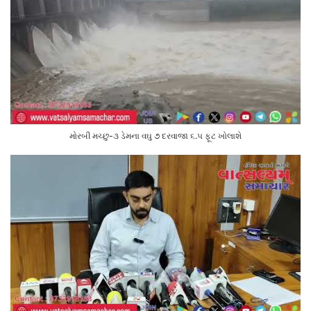
મોરબી મચ્છુ-૩ ડેમના વઘુ ૭ દરવાજા ૬.૫ ફૂટ ખોલાશે