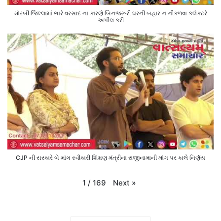
મોરબી જિલ્લામાં ભારે વરસાદ ના કારણે બિનજરૂરી ઘરની બહાર ન નીકળવા કલેક્ટરે
અપીલ કરી
CJP ની સરકારે બે માંગ સ્વીકારી શિક્ષણ મંત્રીના રાજીનામાની માંગ પર કાલે નિર્ણય
Next
»
1
/
169