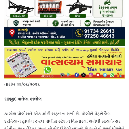
તારીખ ૨૬/૦૬/૨૦૨૬
સાજીદ વાઘેલા કાલોલ
કાલોલ પોલીસને એક મોટી સફળતા મળી છે. પોલીસે પેટ્રોલિંગ
દરમિયાન હાલોલ રૂરલ પોલીસ સ્ટેશન વિસ્તારમાં થયેલી સાયલેન્સર
ચોરીના અનડીટેક્ટ ગુન્હાનો ભેદ ઉકેલી નાખ્યો છે અને બે આરોપીઓને