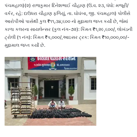
પંચમહાલ)(૨) રાજકુમાર દિનેશભાઈ ચૌહાણ (ઉં.વ. ૨૩, ધંધો: મજૂરી/
વર્કર, રહે: દાઉધરા ચૌહાણ ફળિયું, તા. ઘોઘંબા, જી. પંચમહાલ) પોલીસે
આરોપીઓ પાસેથી કુલ ₹૧૧,૩૪,૬૦૦ નો મુદ્દામાલ જપ્ત કર્યો છે, જેમાં
કાળા કલરના સાયલેન્સર (કુલ નંગ-૭૨): કિંમત ₹૧,૨૯,૬૦૦/, લોખંડની
ટ્રોલી (૧ નંગ): કિંમત ₹૫,૦૦૦/,આઇસર ટ્રક: કિંમત ₹૧૦,૦૦૦,૦૦/-
મુદ્દામાલ જપ્ત કર્યો છે.