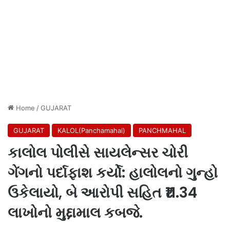
Home
/
GUJARAT
GUJARAT
KALOL(Panchamahal)
PANCHMAHAL
કાલોલ પોલીસે સાયલેન્સર ચોરી
ગેંગનો પર્દાફાશ કર્યો: હાલોલનો ગુન્હો
ઉકેલાયો, બે આરોપી સહિત ₹11.34
લાખોનો મુદ્દામાલ કબજે.