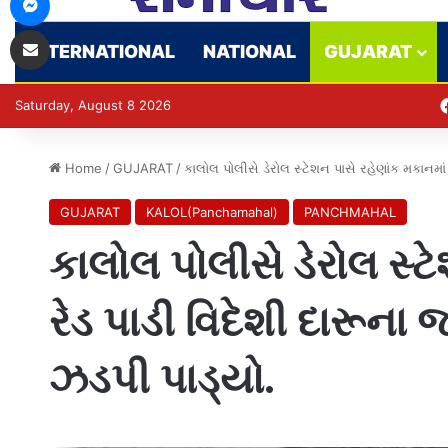
Share via Email
INTERNATIONAL
NATIONAL
GUJARAT
Saturday, August 8 2026
Home
/
GUJARAT
/
કાલોલ પોલીસે ડેરોલ સ્ટેશન પાસે રહેણાંક મકાનમાં
GUJARAT
KALOL(Panchamahal)
PANCHMAHAL
કાલોલ પોલીસે ડેરોલ સ્ટ
રેડ પાડી વિદેશી દારૂના
ઝડપી પાડ્યો.