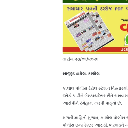
તારીખ ૨૩/૦૬/૨૦૨૬
સાજીદ વાઘેલા કાલોલ
કાલોલ પોલીસ ડેરોલ સ્ટેશન વિસ્તારમાં
દરોડો પાડીને ગેરકાયદેસર રીતે રાખવ
આરોપીને રંગેહાથ ઝડપી પાડ્યો છે.
મળતી માહિતી મુજબ, કાલોલ પોલીસ સ્ટ
પોલીસ ઇન્સ્પેક્ટર આર.ડી. ભરવાડને 