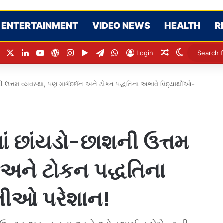
ENTERTAINMENT
VIDEO NEWS
HEALTH
R
Facebook
X
LinkedIn
YouTube
WordPress
Instagram
Google Play
Telegram
WhatsApp
Random Articl
Switch ski
Login
ી ઉત્તમ વ્યવસ્થા, પણ માર્ગદર્શન અને ટોકન પદ્ધતિના અભાવે વિદ્યાર્થીઓ-
ાં છાંયડો-છાશની ઉત્તમ
ન અને ટોકન પદ્ધતિના
ાલીઓ પરેશાન!