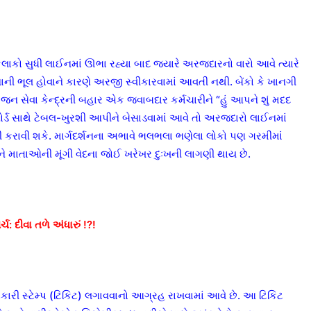
 કલાકો સુધી લાઈનમાં ઊભા રહ્યા બાદ જ્યારે અરજદારનો વારો આવે ત્યારે
 નાની ભૂલ હોવાને કારણે અરજી સ્વીકારવામાં આવતી નથી. બેંકો કે ખાનગી
ન સેવા કેન્દ્રની બહાર એક જવાબદાર કર્મચારીને “હું આપને શું મદદ
ોર્ડ સાથે ટેબલ-ખુરશી આપીને બેસાડવામાં આવે તો અરજદારો લાઈનમાં
ી કરાવી શકે. માર્ગદર્શનના અભાવે ભલભલા ભણેલા લોકો પણ ગરમીમાં
અને માતાઓની મૂંગી વેદના જોઈ ખરેખર દુઃખની લાગણી થાય છે.
્ચ: દીવા તળે અંધારું !?!
કારી સ્ટેમ્પ (ટિકિટ) લગાવવાનો આગ્રહ રાખવામાં આવે છે. આ ટિકિટ