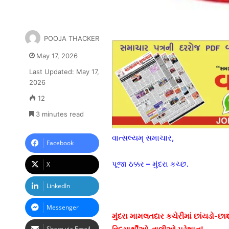
POOJA THACKER
May 17, 2026
Last Updated: May 17,
2026
12
3 minutes read
વાત્સલ્યમ્ સમાચાર,
Facebook
પૂજા ઠક્કર – મુંદરા કચ્છ.
X
LinkedIn
Messenger
મુંદરા મામલતદાર કચેરીમાં છાંયડો-છા
Share via Email