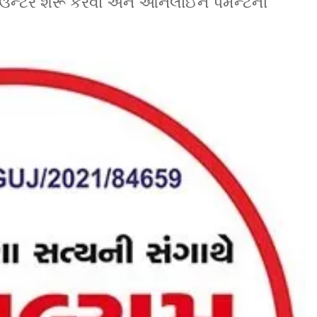
ાઉન્ટર શરૂ કરવા અને ઓનલાઈન પેમેન્ટની