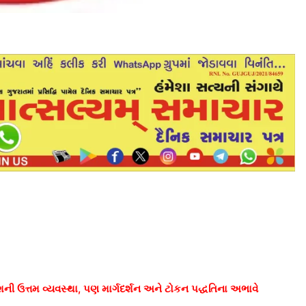
શની ઉત્તમ વ્યવસ્થા, પણ માર્ગદર્શન અને ટોકન પદ્ધતિના અભાવે