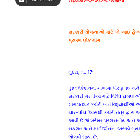
વિદ્યાર્થીઓ-વાલીઓ પરેશાન!
સરકારી યોજનાઓ માટે “મે આઈ હેલ્પ
પ્રબળ લોક માંગ
મુંદરા, તા. 17:
હાલ વેકેશનના ગાળામાં ધોરણ ૧૦ અન
સરકારી ભરતીઓ માટે વિવિધ દાખલાઓ (
મામલતદાર કચેરી ખાતે વિદ્યાર્થીઓ અ
ચાર-પાંચ દિવસથી કચેરી તંત્ર દ્વારા 
આવી છે જે ખરેખર પ્રશંસનીય અને અભ
સંકલન અને માર્ગદર્શનના અભાવે ગ્ર
ભોગવી રહ્યા છે.