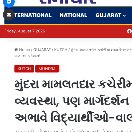
Share via Email
INTERNATIONAL
NATIONAL
GUJARAT
Friday, August 7 2026
Home
/
GUJARAT
/
KUTCH
/
મુંદરા મામલતદાર કચેરીમાં છાંયડો-છાશન
વાલીઓ પરેશાન!
KUTCH
MUNDRA
મુંદરા મામલતદાર કચેરીમ
વ્યવસ્થા, પણ માર્ગદર્શ
અભાવે વિદ્યાર્થીઓ-વ