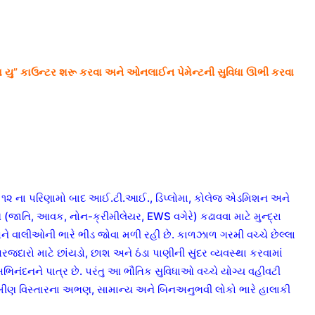
 યુ” કાઉન્ટર શરૂ કરવા અને ઓનલાઈન પેમેન્ટની સુવિધા ઊભી કરવા
ે ૧૨ ના પરિણામો બાદ આઈ.ટી.આઈ., ડિપ્લોમા, કોલેજ એડમિશન અને
જાતિ, આવક, નોન-ક્રીમીલેયર, EWS વગેરે) કઢાવવા માટે મુન્દ્રા
ને વાલીઓની ભારે ભીડ જોવા મળી રહી છે. કાળઝાળ ગરમી વચ્ચે છેલ્લા
અરજદારો માટે છાંયડો, છાશ અને ઠંડા પાણીની સુંદર વ્યવસ્થા કરવામાં
િનંદનને પાત્ર છે. પરંતુ આ ભૌતિક સુવિધાઓ વચ્ચે યોગ્ય વહીવટી
ામીણ વિસ્તારના અભણ, સામાન્ય અને બિનઅનુભવી લોકો ભારે હાલાકી