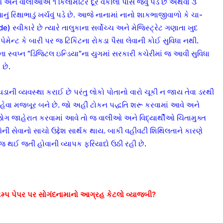
થીઓ અને વાલીઓએ ૧ કિલોમીટર દૂર વકીલો પાસે જવું પડે છે અથવા ૩
ું રિક્ષાભાડું ખર્ચવું પડે છે. આજે નાનામાં નાનો શાકભાજીવાળો કે ચા-
્વીકારે છે ત્યારે તાલુકાના સર્વોચ્ચ અને મેજિસ્ટ્રેટ ગણાતા ખુદ
ન્ટ કે બારી પર જ ટિકિટના રોકડા પૈસા લેવાની કોઈ સુવિધા નથી.
ના સ્વપ્ન “ડિજિટલ ઇન્ડિયા”ના યુગમાં સરકારી કચેરીમાં જ આવી સુવિધા
 છે.
ાંયડાની વ્યવસ્થા કરાઈ છે પરંતુ લોકો પોતાનો વારો ચૂકી ન જાય તેવા ડરથી
હેવા મજબૂર બને છે. જો અહીં ટોકન પદ્ધતિ શરૂ કરવામાં આવે અને
જોગ જાહેરાત કરવામાં આવે તો જ વાલીઓ અને વિદ્યાર્થીઓ ચિંતામુક્ત
ની સેવાનો સાચો ઉદ્દેશ સાર્થક થાય. બાકી વહીવટી શિથિલતાને કારણે
જ થઈ જતી હોવાની વ્યાપક ફરિયાદો ઉઠી રહી છે.
્ટેમ્પ પેપર પર સોગંદનામાનો આગ્રહ કેટલો વ્યાજબી?