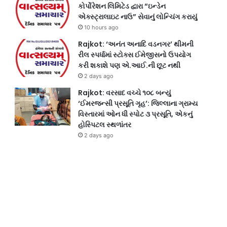
કોર્પોરેશન લિમિટેડ દ્વારા “ઇન્ડેન
એક્સ્ટ્રાલાઇટ નાઉ” સેવાનું લોન્ચિંગ કરાયું
10 hours ago
Rajkot: ‘અનંત અનાદિ વડનગર’ થીમની
રીલ સ્પર્ધામાં સ્ટોક્સ ઈમેજીસનો ઉપયોગ
કરી શકાશે પણ એ.આઈ.ની છૂટ નથી
2 days ago
Rajkot: વરસાદ વચ્ચે ૧૦૮ બન્યું
‘ઈમરજન્સી પ્રસૂતિ ગૃહ’: જિલ્લાના ગ્રામ્ય
વિસ્તારમાં ઓન ધી સ્પોટ ૩ પ્રસૂતિ, એકનું
હોસ્પિટલ સ્થળાંતર
2 days ago