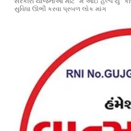
સરકારી યોજનાઓ માટે "મે આઈ હેલ્પ યુ" ક
સુવિધા ઊભી કરવા પ્રબળ લોક માંગ