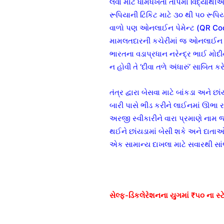
લેવા માટે ધોમધખતા તાપમાં વિદ્યાર્
રૂપિયાની ટિકિટ માટે ૩૦ થી ૫૦ રૂપિયાન
વાળો પણ ઓનલાઈન પેમેન્ટ (QR Code) સ
મામલતદારની કચેરીમાં જ ઓનલાઈન પેમે
ભારતના વડાપ્રધાન નરેન્દ્ર ભાઈ મોદી
ન હોવી તે ‘દીવા તળે અંધારું’ સાબિત કરે
તંત્ર દ્વારા બેસવા માટે બાંકડા અને છ
બારી પાસે ભીડ કરીને લાઈનમાં ઊભા ર
અરજી સ્વીકારીને વારા પ્રમાણે નામ 
થઈને છાંયડામાં બેસી શકે અને દાતાઓ
એક સામાન્ય દાખલા માટે સવારથી સાં
સેલ્ફ-ડિકલેરેશનના યુગમાં ₹૫૦ ના સ