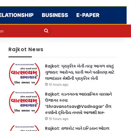
ELATIONSHIP
BUSINESS
E-PAPER
e
n
Search
for
Rajkot News
Rajkot: પ્રાકૃતિક ખેતી તરફ આગળ વધતું
ગુજરાત: આરોગ્ય, ધરતી અને પર્યાવરણ માટે
લાભદાયક મેથીની પ્રાકૃતિક ખેતી
10 hours ago
Rajkot: વડનગરના આધ્યાત્મિક વારસાને
ઉજાગર કરવા
‘Shravanotsav@Vadnagar’ રીલ
સ્પર્ધાનો દ્વિતીય તબક્કો આજથી શરૂ
10 hours ago
Rajkot: રાજકોટ ખાતે ઇન્ડિયન ઓઇલ