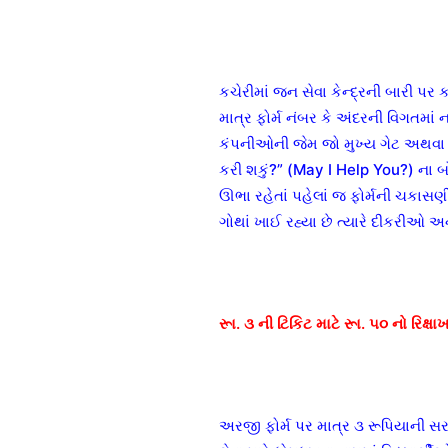
કચેરીમાં જન સેવા કેન્દ્રની બારી પર
માત્ર ફોર્મ નંબર કે અંદરની વિગતમાં
કંપનીઓની જેમ જો મુખ્ય ગેટ અથવા જ
કરી શકું?” (May I Help You?) ના બ
ઊભા રહેતાં પહેલાં જ ફોર્મની ચકાસણ
ગોથાં ખાઈ રહ્યા છે ત્યારે દીકરીઓ 
રૂા. ૩ ની ટિકિટ માટે રૂા. ૫૦ નો રિક્ષાખર
અરજી ફોર્મ પર માત્ર ૩ રૂપિયાની સર