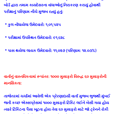
બોર્ડ દ્વારા તમામ કાયદેસરના વાંધાઓનું નિરાકરણ કરાયું હોવાથી
પરીક્ષાનું પરિણામ નીચે મુજબ રહ્યું હતું:
* કુલ નોંધાયેલા ઉમેદવારો: ૧,૦૧,૫૨૫
* પરીક્ષામાં ઉપસ્થિત ઉમેદવારો: ૯૧,૬૨૮
* પાસ થયેલા લાયક ઉમેદવારો: ૧૧,૦૨૭ (પરિણામ: ૧૨.૦૩%)
વાર્તાનું વાસ્તવિકતામાં રૂપાંતર: ૧૦૦૦ મુસાફરો વિરુદ્ધ ૬૦ મુસાફરોની
માનસિકતા:
તાજેતરમાં ચર્ચામાં આવેલી એક પ્રેરણાદાયી વાર્તા મુજબ ભુજથી મુંબઈ
જતી કચ્છ એક્સપ્રેસમાં ૧૦૦૦ મુસાફરો ટિકિટ લઈને બેસી ગયા હોય
ત્યારે ટિકિટના પૈસા ખૂટતા હોય તેવા ૬૦ મુસાફરો માટે જો ટ્રેનને રોકી