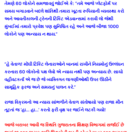
તેમણે 60 લોકોને સમજાવવું જોઈએ કે: “તમે આજે પ્લેટફોર્મ પર
સમય બગાડવાને બદલે શાંતિથી તમારા ખૂટતા રૂપિયાની વ્યવસ્થા કરો
અને આવતીકાલની ટ્રેનની ટિકિટ એડવાન્સમાં કરાવી લો જેથી
મુંબઈમાં તમારો પ્રવેશ પણ સુનિશ્ચિત રહે અને આજે બીજા 1000
લોકોને પણ અન્યાય ન થાય.”
“હે વેતાળ! મોંઘી ટિકિટ લેનારાઓને બાનમાં રાખીને નિયમોનું ઉલ્લંઘન
કરનારા 60 લોકોનો પક્ષ લેવો એ ન્યાય નથી પણ અન્યાય છે. સાચો
વહીવટકર્તા એ જ છે જે વ્યક્તિગત લાગણીઓથી ઉપર ઊઠીને
સામૂહિક ફરજ અને સમયનું પાલન કરે.”
રાજા વિક્રમનો આ ન્યાય સાંભળીને વેતાળ સંતોષાયો પણ રાજા મૌન
તૂટતાં જ ‘હા… હા…’ કરતો ફરી વૃક્ષ પર જઈને લટકી ગયો!
આજે બરાબર આવી જ સ્થિતિ ગુજરાતના શિક્ષણ વિભાગમાં સર્જાઈ છે