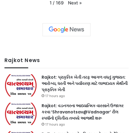
Next
»
1
/
169
Rajkot News
Rajkot: પ્રાકૃતિક ખેતી તરફ આગળ વધતું ગુજરાત:
આરોગ્ય, ધરતી અને પર્યાવરણ માટે લાભદાયક મેથીની
પ્રાકૃતિક ખેતી
17 hours ago
Rajkot: વડનગરના આધ્યાત્મિક વારસાને ઉજાગર
કરવા ‘Shravanotsav@Vadnagar’ રીલ
સ્પર્ધાનો દ્વિતીય તબક્કો આજથી શરૂ
17 hours ago