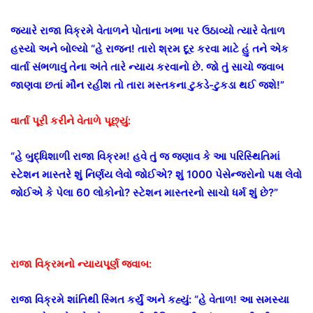
જ્યારે રાજા વિક્રમે વેતાળને પોતાના ખભા પર ઉઠાવ્યો ત્યારે વેતાળ
હસ્યો અને બોલ્યો “હે રાજન! તારો શ્રમ દૂર કરવા માટે હું તને એક
વાર્તા સંભળાવું તેના અંતે તારે ન્યાય કરવાનો છે. જો તું સાચો જવાબ
જાણવા છતાં મૌન રહીશ તો તારા મસ્તકના ટુકડે-ટુકડા થઈ જશે!”
વાર્તા પૂરી કરીને વેતાળે પૂછ્યું:
“હે બુદ્ધિશાળી રાજા વિક્રમ! હવે તું જ જણાવ કે આ પરિસ્થિતિમાં
સ્ટેશન માસ્તરે શું નિર્ણય લેવો જોઈએ? શું 1000 પેસેન્જરોનો પક્ષ લેવો
જોઈએ કે પેલા 60 લોકોનો? સ્ટેશન માસ્તરનો સાચો ધર્મ શું છે?”
રાજા વિક્રમનો ન્યાયપૂર્ણ જવાબ:
રાજા વિક્રમે શાંતિથી સ્મિત કર્યું અને કહ્યું: “હે વેતાળ! આ સમસ્યા