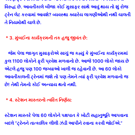
વિરુદ્ધ છે. આવતીકાલે બીજા કોઈ મુસાફર સાથે આવું થાય તો શું રોજ
ટ્રેન લેટ કરવામાં આવશે? વ્યવસ્થા ક્યારેય લાગણીઓથી નથી ચાલતી
તે નિયમોથી ચાલે છે.
* 3. મુંબઈના કાર્યક્રમની તક હજુ જીવંત છે:
જેમ પેલા જાગૃત મુસાફરોએ સાચું જ કહ્યું કે મુંબઈના કાર્યક્રમમાં
કુલ 1100 લોકોને ફ્રી પ્રવેશ મળવાનો છે. આજે 1000 લોકો જાય છે
એટલે હજુ પણ 100 જગ્યાઓ ખાલી જ રહેવાની છે. આ 60 લોકો
આવતીકાલની ટ્રેનમાં જશે તો પણ તેમને ત્યાં ફ્રી પ્રવેશ મળવાનો જ
છે! તેથી તેમનો કોઈ અન્યાય થતો નથી.
* 4. સ્ટેશન માસ્તરનો ત્વરિત નિર્ણય:
સ્ટેશન માસ્તરે પેલા 60 લોકોને પક્ષપાત કે ખોટી સહાનુભૂતિ આપવાના
બદલે “ટ્રેનને તાત્કાલિક લીલી ઝંડી આપીને રવાના કરવી જોઈએ.”