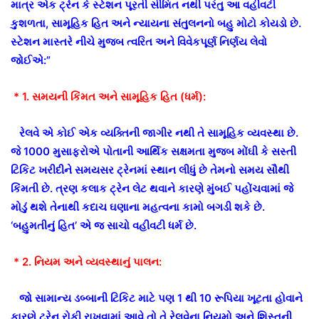
માત્ર એક ટ્રેન કે સ્ટેશન પૂરતી સીમિત નથી પરંતુ આ વહીવટી
કુશળતા, સામૂહિક હિત અને ન્યાયના સંતુલનનો બહુ મોટો કોયડો છે.
સ્ટેશન માસ્તરે નીચે મુજબ ત્વરિત અને વિવેકપૂર્ણ નિર્ણય લેવો
જોઈએ:”
* 1. સમયની કિંમત અને સામૂહિક હિત (ધર્મ):
રેલવે એ કોઈ એક વ્યક્તિની જાગીર નથી તે સામૂહિક વ્યવસ્થા છે.
જે 1000 મુસાફરોએ પોતાની આર્થિક સક્ષમતા મુજબ મોંઘી કે સસ્તી
ટિકિટ ખરીદીને સમયસર ટ્રેનમાં સ્થાન લીધું છે તેમનો સમય સૌથી
કિંમતી છે. ત્રણ કલાક ટ્રેન લેટ થવાને કારણે મુંબઈ પહોંચવામાં જે
મોડું થશે તેનાથી કદાચ ઘણાના મહત્વના કામો બગડી શકે છે.
‘બહુમતીનું હિત’ એ જ સાચો વહીવટી ધર્મ છે.
* 2. નિયમ અને વ્યવસ્થાનું પાલન:
જો સામાન્ય ડબ્બાની ટિકિટ માટે પણ 1 થી 10 રૂપિયા ખૂટતા હોવાને
કારણે ટ્રેન રોકી રાખવામાં આવે તો તે રેલવેના નિયમો અને શિસ્તની