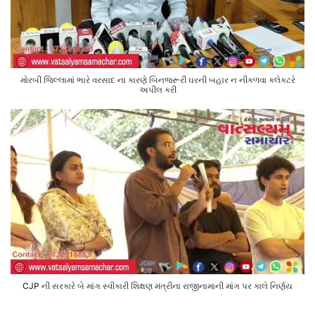
મોરબી જિલ્લામાં ભારે વરસાદ ના કારણે બિનજરૂરી ઘરની બહાર ન નીકળવા કલેક્ટરે
અપીલ કરી
CJP ની સરકારે બે માંગ સ્વીકારી શિક્ષણ મંત્રીના રાજીનામાની માંગ પર કાલે નિર્ણય