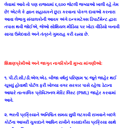
લેવામાં આવે તો પણ રાજ્યમાં ૬,૬૦૦ જેટલી જગ્યાઓ ખાલી રહે તેમ
છે! એટલે કે જ્ઞાન સહાયકને છુટા કરવાના પોકળ દાવાઓ કરનારા
આવા લેભાગુ સંચાલકોની આવક અંગે ઇન્કમટેક્સ ડિપાર્ટમેન્ટ દ્વારા
તપાસ થવી જોઈએ, જેઓ સોશિયલ મીડિયા પર ખોટા વીડિયો બનાવી
સાચા ઉમેદવારો અને તંત્રને ગુમરાહ કરી રહ્યા છે.
શિક્ષણપ્રેમીઓ અને જાગૃત નાગરિકોની મુખ્ય માંગણીઓ:
૧. પી.ટી.સી./ડી.એલ.એડ. બીજા વર્ષનું પરિણામ ૧૮ જૂને જાહેર થઈ
ચૂક્યું હોવાથી પોર્ટલ ફરી ખોલ્યા વગર સરકાર પાસે રહેલા ડેટાના
આધારે તાત્કાલિક પ્રોવિઝનલ મેરિટ લિસ્ટ (PML) જાહેર કરવામાં
આવે.
૨. ભરતી પ્રક્રિયાને અનિશ્ચિત સમય સુધી લટકાવી રાખવાને બદલે
કોર્ટના આખરી ચુકાદાને આધિન રાખીને કાયદાકીય પ્રક્રિયા સાથે