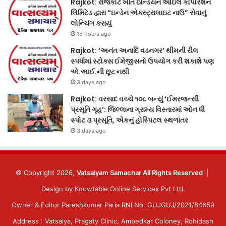
Rajkot: રાજકોટ ખાતે ઇન્ડિયન ઓઇલ કોર્પોરેશન
લિમિટેડ દ્વારા “ઇન્ડેન એક્સ્ટ્રાલાઇટ નાઉ” સેવાનું
લોન્ચિંગ કરાયું
18 hours ago
Rajkot: ‘અનંત અનાદિ વડનગર’ થીમની રીલ
સ્પર્ધામાં સ્ટોક્સ ઈમેજીસનો ઉપયોગ કરી શકાશે પણ
એ.આઈ.ની છૂટ નથી
3 days ago
Rajkot: વરસાદ વચ્ચે ૧૦૮ બન્યું ‘ઈમરજન્સી
પ્રસૂતિ ગૃહ’: જિલ્લાના ગ્રામ્ય વિસ્તારમાં ઓન ધી
સ્પોટ ૩ પ્રસૂતિ, એકનું હોસ્પિટલ સ્થળાંતર
3 days ago
© Copyright 2026,
Vatsalyam Samachar All Rights Reserved
|
Design by
Knowtable Online Services Pvt Ltd.
Owner & Editor Pareshkumar Paria RNI No. GUJGUJ/2021/84659
Address : Vatsalya, Pragaty Clinic, Ambedkar Coloney, Rohidash