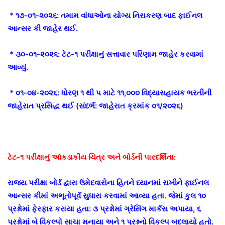
* ૧૭-૦૧-૨૦૨૬: તમામ વાંધાઓના યોગ્ય નિરાકરણ બાદ ફાઈનલ
આન્સર કી જાહેર થઈ.
* ૩૦-૦૧-૨૦૨૬: ટેટ-૧ પરીક્ષાનું સત્તાવાર પરિણામ જાહેર કરવામાં
આવ્યું.
* ૦૧-૦૪-૨૦૨૬: ધોરણ ૧ થી ૫ માટે ૧૧,૦૦૦ વિદ્યાસહાયક ભરતીની
જાહેરાત પ્રસિદ્ધ થઈ (સંદર્ભ: જાહેરાત ક્રમાંક ૦૧/૨૦૨૬)
ટેટ-૧ પરીક્ષાનું આંકડાકીય ચિત્ર અને બોર્ડની પારદર્શિતા:
રાજ્ય પરીક્ષા બોર્ડ દ્વારા ઉમેદવારોના હિતને ધ્યાનમાં રાખીને ફાઈનલ
આન્સર કીમાં અભૂતોપૂર્વ સુધારા કરવામાં આવ્યા હતા. જેમાં કુલ ૧૦
પ્રશ્નોમાં ફેરફાર કરાયા હતા: ૩ પ્રશ્નોમાં ગ્રેસિંગ માર્કસ અપાયા, ૬
પ્રશ્નોમાં બે વિકલ્પો સાચા મનાયા અને ૧ પ્રશ્નનો વિકલ્પ બદલાયો હતો.