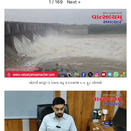
Next
»
1
/
169
મોરબી મચ્છુ-૩ ડેમના વઘુ ૭ દરવાજા ૬.૫ ફૂટ ખોલાશે