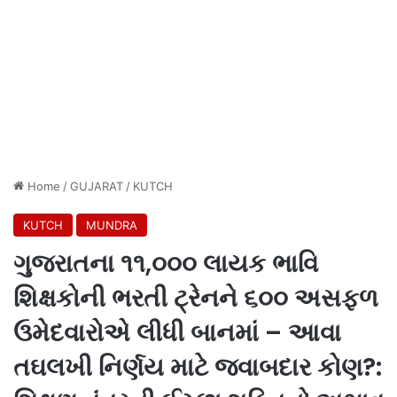
Home
/
GUJARAT
/
KUTCH
KUTCH
MUNDRA
ગુજરાતના ૧૧,૦૦૦ લાયક ભાવિ
શિક્ષકોની ભરતી ટ્રેનને ૬૦૦ અસફળ
ઉમેદવારોએ લીધી બાનમાં – આવા
તઘલખી નિર્ણય માટે જવાબદાર કોણ?: