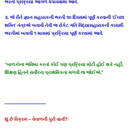
ભરતી પ્રક્રિયા આગળ ધપાવવામાં આવે.
૩. જે રીતે જ્ઞાન સહાયકની ભરતી ૧૦ દિવસમાં પૂર્ણ કરવાની ‘ઈચ્છા
શક્તિ’ તંત્રએ બતાવી તેવી જ રોકેટ ગતિ વિદ્યાસહાયકની કાયમી
ભરતીમાં બતાવી ૧ માસમાં પ્રક્રિયા પૂર્ણ કરવામાં આવે.
“બાળકોના ભવિષ્ય કરતાં કોઈ પણ પ્રક્રિયા મોટી હોઈ શકે નહીં;
શિક્ષણ હિતને સર્વોચ્ચ પ્રાથમિકતા મળવી જ જોઈએ.”
—————————
શું છે વિક્રમ – વેતાળની પુરી વાર્તા?: