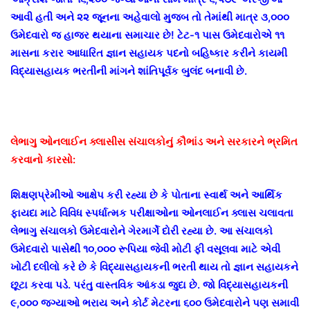
આવી હતી અને ૨૨ જૂનના અહેવાલો મુજબ તો તેમાંથી માત્ર ૩,૦૦૦
ઉમેદવારો જ હાજર થયાના સમાચાર છે! ટેટ-૧ પાસ ઉમેદવારોએ ૧૧
માસના કરાર આધારિત જ્ઞાન સહાયક પદનો બહિષ્કાર કરીને કાયમી
વિદ્યાસહાયક ભરતીની માંગને શાંતિપૂર્વક બુલંદ બનાવી છે.
લેભાગુ ઓનલાઈન ક્લાસીસ સંચાલકોનું કૌભાંડ અને સરકારને ભ્રમિત
કરવાનો કારસો:
શિક્ષણપ્રેમીઓ આક્ષેપ કરી રહ્યા છે કે પોતાના સ્વાર્થ અને આર્થિક
ફાયદા માટે વિવિધ સ્પર્ધાત્મક પરીક્ષાઓના ઓનલાઈન ક્લાસ ચલાવતા
લેભાગુ સંચાલકો ઉમેદવારોને ગેરમાર્ગે દોરી રહ્યા છે. આ સંચાલકો
ઉમેદવારો પાસેથી ૧૦,૦૦૦ રૂપિયા જેવી મોટી ફી વસૂલવા માટે એવી
ખોટી દલીલો કરે છે કે વિદ્યાસહાયકની ભરતી થાય તો જ્ઞાન સહાયકને
છૂટા કરવા પડે. પરંતુ વાસ્તવિક આંકડા જુદા છે. જો વિદ્યાસહાયકની
૯,૦૦૦ જગ્યાઓ ભરાય અને કોર્ટ મેટરના ૬૦૦ ઉમેદવારોને પણ સમાવી