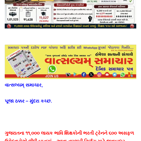
વાત્સલ્યમ્ સમાચાર,
પૂજા ઠક્કર – મુંદરા કચ્છ.
ગુજરાતના ૧૧,૦૦૦ લાયક ભાવિ શિક્ષકોની ભરતી ટ્રેનને ૬૦૦ અસફળ