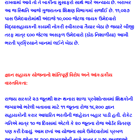
રાખવામાં આવે તો તે બાકીના મુસાફરો સાથે ભારે અન્યાય છે. બરાબર
આ જ સ્થિતિ આજે ગુજરાતના શિક્ષણ વિભાગમાં સર્જાઈ છે. ૧૧,૦૨૭
પાસ ઉમેદવારોમાંથી અંદાજે ૧૦,૦૦૦ જેટલા લાયક ઉમેદવારો
વિદ્યાસહાયકની કાયમી નોકરી સ્વીકારવા તૈયાર બેઠા છે જ્યારે બીજી
તરફ માત્ર ૬૦૦ જેટલા અસફળ ઉમેદવારો (ઠોઠ નિશાળીયા) આખી
ભરતી પ્રક્રિયાને બાનમાં લઈને બેઠા છે.
જ્ઞાન સહાયક યોજનાનો શાંતિપૂર્ણ વિરોધ અને આંકડાકીય
વાસ્તવિકતા:
રાજ્ય સરકારે ૨૩ જૂનથી શરૂ થનારા શાળા પ્રવેશોત્સવમાં શિક્ષકોની
જગ્યાઓ ભરેલી બતાવવા માટે ૧૧ જૂનના રોજ ૧૬,૨૦૦ જ્ઞાન
સહાયકોની કરાર આધારિત ભરતીની જાહેરાત બહાર પાડી હતી. રોકેટ
ગતિએ માત્ર ૧૦ જ દિવસમાં એટલે કે ૨૦ જૂનના રોજ ઓર્ડર વિતરણ
પણ કરી દેવાયું. આમ છતાં આ યોજના સામે ઉમેદવારોમાં પ્રબળ
આક્રોશ જોતા ૧૬,૨૦૦ જગ્યાઓની સામે માત્ર ૬,૫૭૯ અરજીઓ