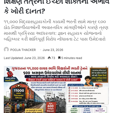
શિક્ષણ તંત્રની ઈચ્છા શક્તિનો અભાવ
કે ખોરી દાનત?
૧૧,૦૦૦ વિદ્યાસહાયકોની કાયમી ભરતી સામે માત્ર ૬૦૦
ઠોઠ નિશાળીયાઓની અવાસ્તવિક માંગણીઓને કારણે ત્રણ
માસથી પ્રક્રિયા અધ્ધરતાલ: જ્ઞાન સહાયક યોજનાનો
બહિષ્કાર કરી શાંતિપૂર્ણ વિરોધ નોંધાવતા ટેટ પાસ ઉમેદવારો
POOJA THACKER
June 23, 2026
Last Updated: June 23, 2026
73
5 minutes read