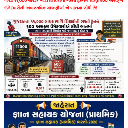
જ્યાં ૧૧,૦૦૦ લાયક ભાવિ શિક્ષકોની ભરતી ટ્રેનને માત્ર ૬૦૦ અસફળ
ઉમેદવારોની અવાસ્તવિક માંગણીઓએ બાનમાં લીધી છે!