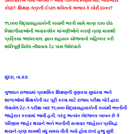
ઉમેદવારોએ લીધી બાનમાં – આવા તઘલખી નિર્ણય માટે જવાબદાર
કોણ?: શિક્ષણ તંત્રની ઈચ્છા શક્તિનો અભાવ કે ખોરી દાનત?
૧૧,૦૦૦ વિદ્યાસહાયકોની કાયમી ભરતી સામે માત્ર ૬૦૦ ઠોઠ
નિશાળીયાઓની અવાસ્તવિક માંગણીઓને કારણે ત્રણ માસથી
પ્રક્રિયા અધ્ધરતાલ: જ્ઞાન સહાયક યોજનાનો બહિષ્કાર કરી
શાંતિપૂર્ણ વિરોધ નોંધાવતા ટેટ પાસ ઉમેદવારો
મુંદરા, તા.૨૩:
ગુજરાત રાજ્યમાં પ્રાથમિક શિક્ષણની ગુણવત્તા સુધારવા અને
શાળાઓમાં શિક્ષકોની ઘટ પૂરી કરવા માટે રાજ્ય પરીક્ષા બોર્ડ દ્વારા
લેવાયેલ ટેટ-૧ પરીક્ષા બાદ ૧૧,૦૦૦ વિદ્યાસહાયકોની કાયમી ભરતીની
જાહેરાત કરવામાં આવી હતી. પરંતુ અત્યંત ખેદજનક બાબત છે કે
પરિણામ જાહેર થયાને અને ભરતીની સત્તાવાર જાહેરાત પ્રસિદ્ધ
થયાને ત્રણ માસથી વધુ સમય વીતી ગયો હોવા છતાં હજુ સુધી