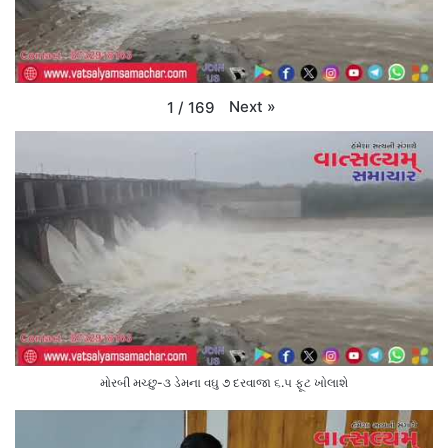
Next
»
1
/
169
મોરબી મચ્છુ-૩ ડેમના વઘુ ૭ દરવાજા ૬.૫ ફૂટ ખોલાશે