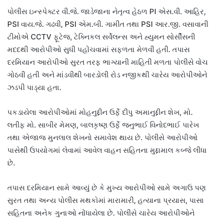
પોલીસ ઇન્સ્પેક્ટર વી.જે. જાડેજાના નેતૃત્વ હેઠળ PI એસ.વી. આહિર,
PSI વાય.જે. ગઢવી, PSI એમ.બી. ગામીત તથા PSI આર.જી. વસાવાની
ટીમોએ CCTV ફૂટેજ, ટેક્નિકલ સર્વેલન્સ અને હ્યુમન સોર્સીસની
મદદથી આરોપીઓ સુધી પહોંચવામાં સફળતા મેળવી હતી. તપાસ
દરમિયાન આરોપીઓ સુરત તરફ ભાગ્યાની માહિતી મળતા પોલીસે વોચ
ગોઠવી હતી અને માંડવીથી બારડોલી રોડ નજીકથી ચારેય આરોપીઓને
ઝડપી પાડ્યા હતા.
પકડાયેલા આરોપીઓમાં મોહનુદ્દીન ઉર્ફે દીપુ અમાનુદ્દીન શેખ, મો.
લતીફ મો. સાબીર મેમણ, બાલકૃષ્ણ ઉર્ફે જનુભાઈ વિનોદભાઈ પારેખ
તથા એજાજ મુનલાલ શેખનો સમાવેશ થાય છે. પોલીસે આરોપીઓ
પાસેથી ઉપયોગમાં લેવામાં આવેલ વાહન સહિતના મુદ્દામાલ કબ્જે લીધા
છે.
તપાસ દરમિયાન સામે આવ્યું છે કે મુખ્ય આરોપીઓ સામે અગાઉ પણ
સુરત તથા અન્ય પોલીસ મથકોમાં મારામારી, હત્યાના પ્રયાસ, પાસા
સહિતના અનેક ગુનાઓ નોંધાયેલા છે. પોલીસે ચારેય આરોપીઓને