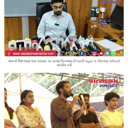
મોરબી જિલ્લામાં ભારે વરસાદ ના કારણે બિનજરૂરી ઘરની બહાર ન નીકળવા કલેક્ટરે
અપીલ કરી