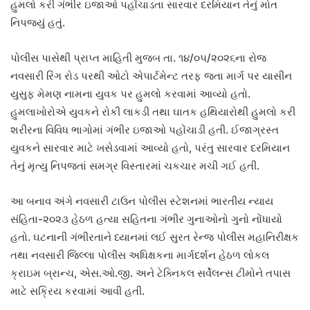
હુમલો કરી ગંભીર ઇજાઓ પહોંચાડતા સારવાર દરમિયાન તેનું મોત
નિપજ્યું હતું.
પોલીસ પાસેથી પ્રાપ્ત માહિતી મુજબ તા. ૧૪/૦૫/૨૦૨૬ના રોજ
નવસારી રિંગ રોડ પરથી ઓટો એપાર્ટમેન્ટ તરફ જતા માર્ગ પર યાસીન
યુસુફ મેમણ નામના યુવક પર હુમલો કરવામાં આવ્યો હતો.
હુમલાખોરોએ યુવકને રોકી લાકડી તથા ઘાતક હથિયારોથી હુમલો કરી
શરીરના વિવિધ ભાગોમાં ગંભીર ઇજાઓ પહોંચાડી હતી. ઈજાગ્રસ્ત
યુવકને સારવાર માટે ખસેડવામાં આવ્યો હતો, પરંતુ સારવાર દરમિયાન
તેનું મૃત્યુ નિપજતાં સમગ્ર વિસ્તારમાં ચકચાર મચી ગઈ હતી.
આ બનાવ અંગે નવસારી ટાઉન પોલીસ સ્ટેશનમાં ભારતીય ન્યાય
સંહિતા-૨૦૨૩ હેઠળ હત્યા સહિતના ગંભીર ગુનાઓનો ગુનો નોંધાયો
હતો. ઘટનાની ગંભીરતાને ધ્યાનમાં લઈ સુરત રેન્જ પોલીસ મહાનિરીક્ષક
તથા નવસારી જિલ્લા પોલીસ અધિક્ષકના માર્ગદર્શન હેઠળ લોકલ
ક્રાઇમ બ્રાન્ચ, એસ.ઓ.જી. અને ટેક્નિકલ સર્વેલન્સ ટીમોને તપાસ
માટે સક્રિય કરવામાં આવી હતી.