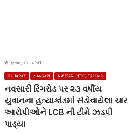
Home
/
GUJARAT
GUJARAT
NAVSARI
NAVSARI CITY / TALUKO
નવસારી રિંગરોડ પર ૨૩ વર્ષીય
યુવાનના હત્યાકાંડમાં સંડોવાયેલા ચાર
આરોપીઓને LCB ની ટીમે ઝડપી
પાડ્યા