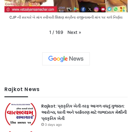
CJP ની સરકારે બે માંગ સ્વીકારી શિક્ષણ મંત્રીના રાજીનામાની માંગ પર કાલે નિર્ણય
Next
»
1
/
169
Rajkot News
Rajkot: પ્રાકૃતિક ખેતી તરફ આગળ વધતું ગુજરાત:
આરોગ્ય, ધરતી અને પર્યાવરણ માટે લાભદાયક મેથીની
પ્રાકૃતિક ખેતી
3 days ago