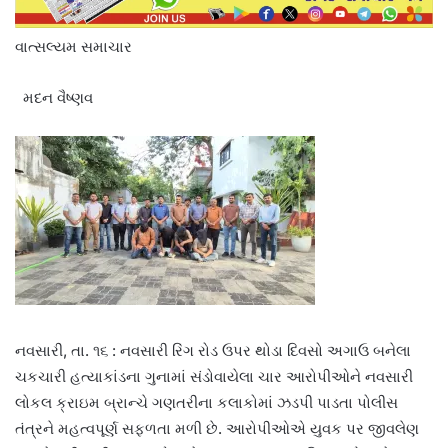
વાત્સલ્યમ સમાચાર
મદન વૈષ્ણવ
નવસારી, તા. ૧૬ : નવસારી રિંગ રોડ ઉપર થોડા દિવસો અગાઉ બનેલા
ચકચારી હત્યાકાંડના ગુનામાં સંડોવાયેલા ચાર આરોપીઓને નવસારી
લોકલ ક્રાઇમ બ્રાન્ચે ગણતરીના કલાકોમાં ઝડપી પાડતા પોલીસ
તંત્રને મહત્વપૂર્ણ સફળતા મળી છે. આરોપીઓએ યુવક પર જીવલેણ