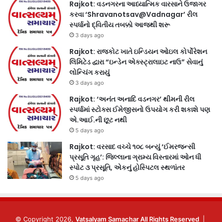
Rajkot: વડનગરના આધ્યાત્મિક વારસાને ઉજાગર
કરવા ‘Shravanotsav@Vadnagar’ રીલ
સ્પર્ધાનો દ્વિતીય તબક્કો આજથી શરૂ
3 days ago
Rajkot: રાજકોટ ખાતે ઇન્ડિયન ઓઇલ કોર્પોરેશન
લિમિટેડ દ્વારા “ઇન્ડેન એક્સ્ટ્રાલાઇટ નાઉ” સેવાનું
લોન્ચિંગ કરાયું
3 days ago
Rajkot: ‘અનંત અનાદિ વડનગર’ થીમની રીલ
સ્પર્ધામાં સ્ટોક્સ ઈમેજીસનો ઉપયોગ કરી શકાશે પણ
એ.આઈ.ની છૂટ નથી
5 days ago
Rajkot: વરસાદ વચ્ચે ૧૦૮ બન્યું ‘ઈમરજન્સી
પ્રસૂતિ ગૃહ’: જિલ્લાના ગ્રામ્ય વિસ્તારમાં ઓન ધી
સ્પોટ ૩ પ્રસૂતિ, એકનું હોસ્પિટલ સ્થળાંતર
5 days ago
© Copyright 2026,
Vatsalyam Samachar All Rights Reserved
|