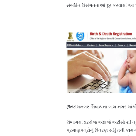
સંબંધિત વિસંગતતાઓ દૂર કરવામાં આ 
@જામનગર સિવાયના ગામ નગર માંથી ક
વિભાગમાં દરરોજ અંદાજે અઢીસો થી ત્
પ્રમાણપત્રોનું વિતરણ સહિતની કામગી