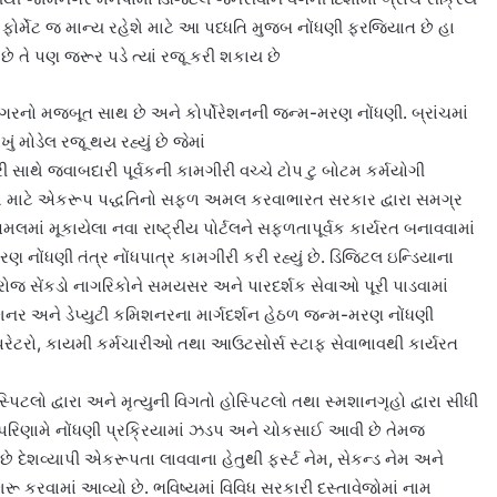
 ફોર્મેટ જ માન્ય રહેશે માટે આ પધ્ધતિ મુજબ નોંધણી ફરજિયાત છે હા
ે તે પણ જરૂર પડે ત્યાં રજૂ કરી શકાય છે
નો મજબૂત સાથ છે અને કોર્પોરેશનની જન્મ-મરણ નોંધણી. બ્રાંચમાં
 મોડેલ રજૂ થય રહ્યું છે જેમાં
 સાથે જવાબદારી પૂર્વકની કામગીરી વચ્ચે ટોપ ટુ બોટમ કર્મયોગી
 દેશ માટે એકરૂપ પદ્ધતિનો સફળ અમલ કરવાભારત સરકાર દ્વારા સમગ્ર
લમાં મૂકાયેલા નવા રાષ્ટ્રીય પોર્ટલને સફળતાપૂર્વક કાર્યરત બનાવવામાં
ોંધણી તંત્ર નોંધપાત્ર કામગીરી કરી રહ્યું છે. ડિજિટલ ઇન્ડિયાના
રોજ સેંકડો નાગરિકોને સમયસર અને પારદર્શક સેવાઓ પૂરી પાડવામાં
ર અને ડેપ્યુટી કમિશનરના માર્ગદર્શન હેઠળ જન્મ-મરણ નોંધણી
 ઓપરેટરો, કાયમી કર્મચારીઓ તથા આઉટસોર્સ સ્ટાફ સેવાભાવથી કાર્યરત
પિટલો દ્વારા અને મૃત્યુની વિગતો હોસ્પિટલો તથા સ્મશાનગૃહો દ્વારા સીધી
િણામે નોંધણી પ્રક્રિયામાં ઝડપ અને ચોકસાઈ આવી છે તેમજ
 દેશવ્યાપી એકરૂપતા લાવવાના હેતુથી ફર્સ્ટ નેમ, સેકન્ડ નેમ અને
 કરવામાં આવ્યો છે. ભવિષ્યમાં વિવિધ સરકારી દસ્તાવેજોમાં નામ