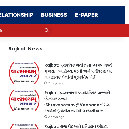
ELATIONSHIP
BUSINESS
E-PAPER
le
in
Search
for
Rajkot News
Rajkot: પ્રાકૃતિક ખેતી તરફ આગળ વધતું
ગુજરાત: આરોગ્ય, ધરતી અને પર્યાવરણ માટે
લાભદાયક મેથીની પ્રાકૃતિક ખેતી
2 days ago
Rajkot: વડનગરના આધ્યાત્મિક વારસાને
ઉજાગર કરવા
‘Shravanotsav@Vadnagar’ રીલ
સ્પર્ધાનો દ્વિતીય તબક્કો આજથી શરૂ
2 days ago
Rajkot: રાજકોટ ખાતે ઇન્ડિયન ઓઇલ