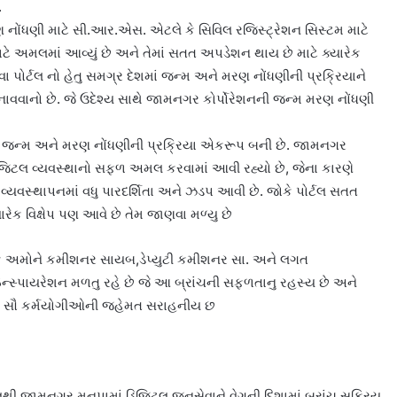
.
 નોંધણી માટે સી.આર.એસ. એટલે કે સિવિલ રજિસ્ટ્રેશન સિસ્ટમ માટે
ાટે અમલમાં આવ્યું છે અને તેમાં સતત અપડેશન થાય છે માટે ક્યારેક
ા પોર્ટલ નો હેતુ સમગ્ર દેશમાં જન્મ અને મરણ નોંધણીની પ્રક્રિયાને
વાનો છે. જે ઉદેશ્ય સાથે જામનગર કોર્પોરેશનની જન્મ મરણ નોંધણી
 જન્મ અને મરણ નોંધણીની પ્રક્રિયા એકરૂપ બની છે. જામનગર
જિટલ વ્યવસ્થાનો સફળ અમલ કરવામાં આવી રહ્યો છે, જેના કારણે
વ્યવસ્થાપનમાં વધુ પારદર્શિતા અને ઝડપ આવી છે. જોકે પોર્ટલ સતત
ેક વિક્ષેપ પણ આવે છે તેમ જાણવા મળ્યુ છે
ે કે અમોને કમીશનર સાયબ,ડેપ્યુટી કમીશનર સા. અને લગત
સ્પાયરેશન મળતુ રહે છે જે આ બ્રાંચની સફળતાનુ રહસ્ય છે અને
ના સૌ કર્મયોગીઓની જહેમત સરાહનીય છ
જામનગર મનપામાં ડિજિટલ જનસેવાને વેગની દિશામાં બ્રાંચ સક્રિય