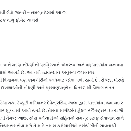
વી લેવો જરૂરી – સમગ્ર દેશમાં આ જ
ક વાળું ફોર્મેટ ચાલસે
્મ અને મરણ નોંધણીની પ્રક્રિયાને એકરૂપ અને વધુ પારદર્શક બનાવવા
રવામાં આવ્યો છે. આ નવી વ્યવસ્થાને અનુરૂપ જામનગર
િભાગમાં પણ કામગીરીનો ધમધમાટ જોવા મળી રહ્યો છે. રોજિંદા ધોરણે
ા, દાખલાઓની નોંધણી અને પ્રમાણપત્રોના વિતરણથી વિભાગ સતત
 તથા ડેપ્યુટી કમિશનર દેવેન્દ્રસિંહ ઝાલા દ્વારા પારદર્શક, જવાબદાર
 મૂકવામાં આવી રહ્યો છે. તેમના માર્ગદર્શન હેઠળ રજિસ્ટ્રાર, ઇન્ચાર્જ
ાયમી તેમજ આઉટસોર્સ કર્મચારીઓ સહિતનો સમગ્ર સ્ટાફ સેવાભાવ સાથે
નિયમસર સેવા મળે તે માટે તમામ કર્મચારીઓ કર્મયોગીની ભાવનાથી