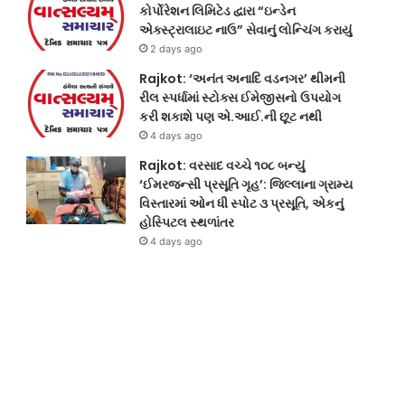
કોર્પોરેશન લિમિટેડ દ્વારા “ઇન્ડેન
એક્સ્ટ્રાલાઇટ નાઉ” સેવાનું લોન્ચિંગ કરાયું
2 days ago
Rajkot: ‘અનંત અનાદિ વડનગર’ થીમની
રીલ સ્પર્ધામાં સ્ટોક્સ ઈમેજીસનો ઉપયોગ
કરી શકાશે પણ એ.આઈ.ની છૂટ નથી
4 days ago
Rajkot: વરસાદ વચ્ચે ૧૦૮ બન્યું
‘ઈમરજન્સી પ્રસૂતિ ગૃહ’: જિલ્લાના ગ્રામ્ય
વિસ્તારમાં ઓન ધી સ્પોટ ૩ પ્રસૂતિ, એકનું
હોસ્પિટલ સ્થળાંતર
4 days ago