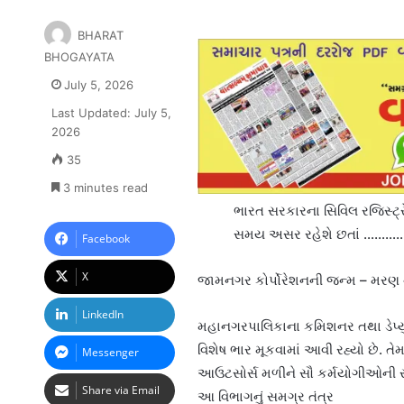
BHARAT
BHOGAYATA
July 5, 2026
Last Updated: July 5,
2026
35
3 minutes read
ભારત સરકારના સિવિલ રજિસ્ટ્
સમય અસર રહેશે છતાં …………
Facebook
X
જામનગર કોર્પોરેશનની જન્મ – મરણ નો
LinkedIn
મહાનગરપાલિકાના કમિશનર તથા ડેપ્યુ
વિશેષ ભાર મૂકવામાં આવી રહ્યો છે. તે
Messenger
આઉટસોર્સ મળીને સૌ કર્મયોગીઓની સં
Share via Email
આ વિભાગનું સમગ્ર તંત્ર