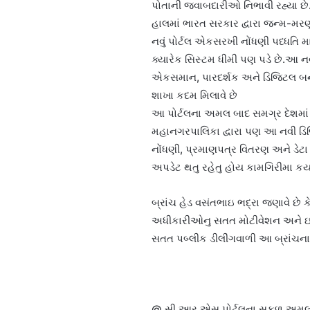
પોતાની જવાબદારીઓ નિભાવી રહ્યા છે
હાલમાં ભારત સરકાર દ્વારા જન્મ-મરણ
નવું પોર્ટલ એકસરખી નોંધણી પધ્ધતિ મ
ક્યારેક સિસ્ટમ ધીમી પણ પડે છે.આ નવ
એકસમાન, પારદર્શક અને ડિજિટલ બનાવ
શાખા કદમ મિલાવે છે
આ પોર્ટલના અમલ બાદ સમગ્ર દેશમાં
મહાનગરપાલિકા દ્વારા પણ આ નવી ડિ
નોંધણી, પ્રમાણપત્ર વિતરણ અને ડેટા 
અપડેટ થતુ રહેતુ હોય કામગિરીમા કયાર
બ્રાંચ હેડ વસંતભાઇ ભદ્રા જણાવે છ
અધીકારીઓનુ સતત મોટીવેશન અને ઇન્
સતત પબ્લીક ડીલીંગવાળી આ બ્રાંચ
@ સી આર એસ પોર્ટલના સફળ અમલથી 