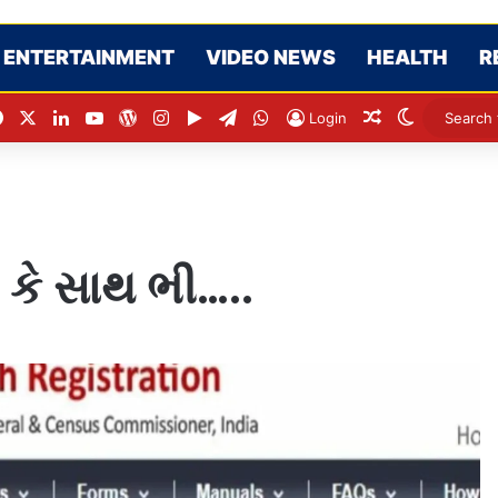
ENTERTAINMENT
VIDEO NEWS
HEALTH
R
Facebook
X
LinkedIn
YouTube
WordPress
Instagram
Google Play
Telegram
WhatsApp
Random Artic
Switch sk
Login
 કે સાથ ભી…..