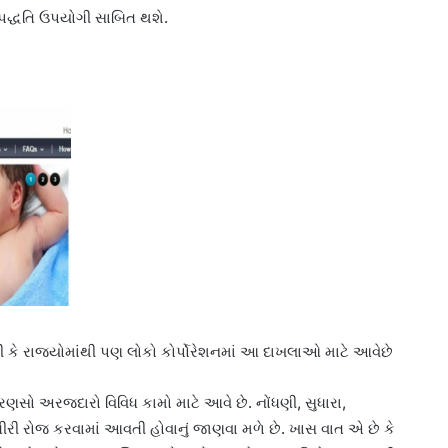
પદ્ધતિ ઉપયોગી સાબિત થશે.
ે રાજ્યોમાંથી પણ લોકો કોર્પોરેશનમાં આ દાખલાઓ માટે આવેછે
રણસો અરજદારો વિવિધ કામો માટે આવે છે. નોંધણી, સુધારા,
રી રોજ કરવામાં આવતી હોવાનું જાણવા મળે છે. ખાસ વાત એ છે કે