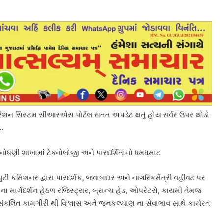
રેશન સિસ્ટમ સીઆરએસ પોર્ટલ સતત અપડેટ થતું હોય સર્વર ઉપર થોડો
.
ંધણી શાખામાં ટેક્નોલોજી અને પારદર્શિતાનો ધમધમાટ
ટી કમિશનર દ્વારા પારદર્શક, જવાબદાર અને નાગરિકમૈત્રી વહીવટ પર
મના માર્ગદર્શન હેઠળ રજિસ્ટ્રાર, બ્રાન્ચ હેડ, ઓપરેટરો, કાયમી તેમજ
કલિત કામગીરી થી વિશ્વાસ અને જનકલ્યાણ ના સેવાભાવ સાથે કાર્યરત