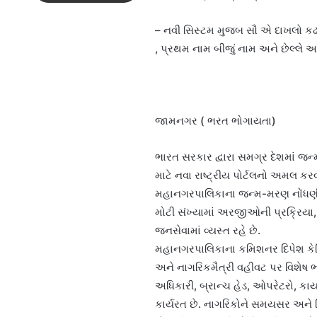
– નવી સિસ્ટમ મુજબ સૌ એ દાખલો કઢા
, પ્રથમ નામ બીજું નામ અને છેલ્લે અટ
જામનગર ( ભરત ભોગાયતા)
ભારત સરકાર દ્વારા સમગ્ર દેશમાં જન
માટે નવા રાષ્ટ્રીય પોર્ટલનો અમલ ક
મહાનગરપાલિકાના જન્મ-મરણ નોંધણી વ
મોટી સંખ્યામાં અરજીઓની પ્રક્રિય
જનસેવામાં વ્યસ્ત રહે છે.
મહાનગરપાલિકાના કમિશનર દિપેશ કેડિયા
અને નાગરિકમૈત્રી વહીવટ પર વિશેષ ભાર
અધિકારી, બ્રાન્ચ હેડ, ઓપરેટરો, ક
કાર્યરત છે. નાગરિકોને સમયસર અને 