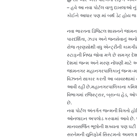
– હવે આ નવા પોર્ટલ વાળુ દાખલાઓ નું
કોઈને આધાર પણ માં બર્થ ડેટ હોય જ છ
નવા ભારતના ડિજિટલ શાસનને જામનગર
પારદર્શિતા, ઝડપ અને જનસેવાનું અનોખું
રોજ ત્રણસોથી વધુ એન્ટ્રીની કામગીરી
સ્ટાફની નિષ્ઠા જોવા મળે છે સમગ્ર
દેશમાં જન્મ અને મરણ નોંધણી માટે અમ
જામનગર મહાનગરપાલિકાનું જન્મ-મરણ ન
વિઝનને સાકાર કરતી આ વ્યવસ્થામાં 
આવી રહી છે.મહાનગરપાલિકાના કમિશન
વિભાગમાં રજિસ્ટ્રાર, બ્રાન્ચ હેડ,
છે.
નવા પોર્ટલ અંતર્ગત જન્મની વિગતો હોસ્
ઓનલાઇન અપલોડ કરવામાં આવે છે. પર
માનવસર્જિત ભૂલોની શક્યતા પણ ઘટી છે
સરનેમની યુનિફોર્મ સિસ્ટમનો અમલ શરૂ