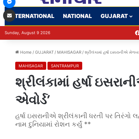
Share via Email
INTERNATIONAL
NATIONAL
GUJARAT
Sunday, August 9 2026
Home
/
GUJARAT
/
MAHISAGAR
/
શ્રીલંકામાં હર્ષા ઇસરાનીએ મેળવ્
MAHISAGAR
SANTRAMPUR
શ્રીલંકામાં હર્ષા ઇસરા
એવોર્ડ’
હર્ષા ઇસરાનીએ શ્રીલંકાની ધરતી પર તિરંગો 
નામ દુનિયામાં રોશન કર્યું **