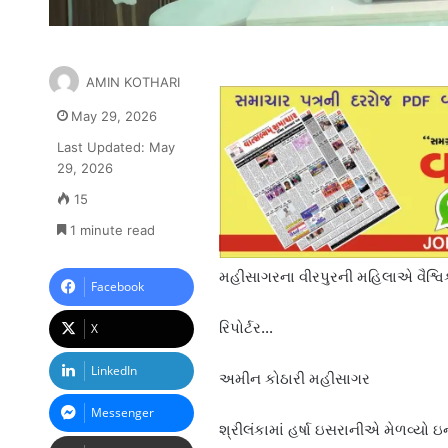
AMIN KOTHARI
May 29, 2026
Last Updated: May
29, 2026
15
1 minute read
મહીસાગરના વીરપુરની મહિલાએ વૈશ્વિક 
Facebook
રિપોર્ટર…
X
LinkedIn
અમીન કોઠારી મહીસાગર
Messenger
શ્રીલંકામાં હર્ષા ઇસરાનીએ મેળવ્યો ઇ