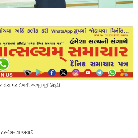
મંચ પર મેળવી અભૂતપૂર્વ સિદ્ધિ:
ન્ટરનેશનલ એવોર્ડ’