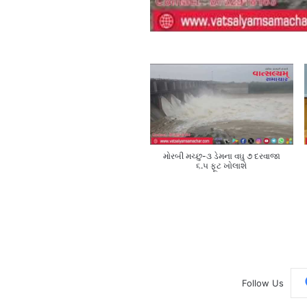
મોરબી મચ્છુ-૩ ડેમના વઘુ ૭ દરવાજા
૬.૫ ફૂટ ખોલાશે
Follow Us