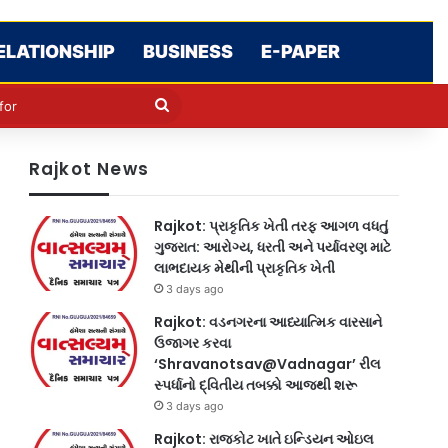
ELATIONSHIP
BUSINESS
E-PAPER
le
in
Search
for
Rajkot News
Rajkot: પ્રાકૃતિક ખેતી તરફ આગળ વધતું
ગુજરાત: આરોગ્ય, ધરતી અને પર્યાવરણ માટે
લાભદાયક મેથીની પ્રાકૃતિક ખેતી
3 days ago
Rajkot: વડનગરના આધ્યાત્મિક વારસાને
ઉજાગર કરવા
‘Shravanotsav@Vadnagar’ રીલ
સ્પર્ધાનો દ્વિતીય તબક્કો આજથી શરૂ
3 days ago
Rajkot: રાજકોટ ખાતે ઇન્ડિયન ઓઇલ