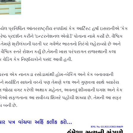
ેલ પ્રતિષ્ઠિત આંતરરાષ્ટ્રીય સ્પર્ધામાં કેક આર્ટિસ્ટ હર્ષા ઇસરાનીએ ‘કેક
વશ્રેષ્ઠ પ્રદર્શન કરીને ‘ઇન્ટરનેશનલ એવોર્ડ’ પોતાના નામે કર્યો છે. વૈશ્વિક
ેમણે શ્રીલંકાની ધરતી પર ગર્વભેર ભારતનો તિરંગો લહેરાવ્યો છે અને
ૈશ્વિક સ્તરે રોશન કર્યું છે.તેમની ખાસ પરંપરાગત રાજસ્થાની કલા
 વેડિંગ કેક નિર્ણાયકોને પસંદ આવી હતી.
ના ઘરના એક નાનકડા રસોડામાંથી હોમ-બેકિંગ અને કેક બનાવવાની
મર્યાદિત સાધનો વચ્ચે પણ તેમણે કલા અને ગુણવત્તા સાથે ક્યારેય
-રાત જોયા વગર કરેલી અથાક મહેનત, અવનવું શીખવાની ધગશ અને કેક
ે તેઓ સફળતાના આ સર્વોચ્ચ શિખરે પહોંચી શક્યા છે. તેમની આ સફર
 બની છે.