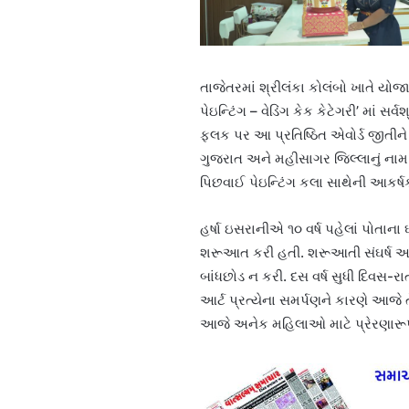
તાજેતરમાં શ્રીલંકા કોલંબો ખાતે યોજાય
પેઇન્ટિંગ – વેડિંગ કેક કેટેગરી’ માં સર્
ફલક પર આ પ્રતિષ્ઠિત એવોર્ડ જીતીને ત
ગુજરાત અને મહીસાગર જિલ્લાનું નામ વ
પિછવાઈ પેઇન્ટિંગ કલા સાથેની આકર્ષક
હર્ષા ઇસરાનીએ ૧૦ વર્ષ પહેલાં પોતા
શરૂઆત કરી હતી. શરૂઆતી સંઘર્ષ અને 
બાંધછોડ ન કરી. દસ વર્ષ સુધી દિવસ
આર્ટ પ્રત્યેના સમર્પણને કારણે આજ
આજે અનેક મહિલાઓ માટે પ્રેરણારૂપ