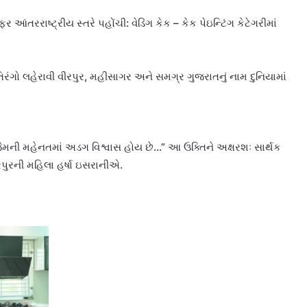
ંતરરાષ્ટ્રીય સ્તરે પહોંચી: વેડિંગ કેક – કેક પેઇન્ટિંગ કેટેગરીમાં
િરંગો લહેરાવી વીરપુર, મહીસાગર અને સમગ્ર ગુજરાતનું નામ દુનિયામાં
ી મહેનતમાં અડગ વિશ્વાસ હોય છે…” આ ઉક્તિને અક્ષરશઃ સાર્થક
પુરની મહિલા હર્ષા ઇસરાનીએ.