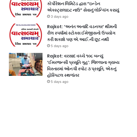
કોર્પોરેશન લિમિટેડ દ્વારા “ઇન્ડેન
એક્સ્ટ્રાલાઇટ નાઉ” સેવાનું લોન્ચિંગ કરાયું
3 days ago
Rajkot: ‘અનંત અનાદિ વડનગર’ થીમની
રીલ સ્પર્ધામાં સ્ટોક્સ ઈમેજીસનો ઉપયોગ
કરી શકાશે પણ એ.આઈ.ની છૂટ નથી
5 days ago
Rajkot: વરસાદ વચ્ચે ૧૦૮ બન્યું
‘ઈમરજન્સી પ્રસૂતિ ગૃહ’: જિલ્લાના ગ્રામ્ય
વિસ્તારમાં ઓન ધી સ્પોટ ૩ પ્રસૂતિ, એકનું
હોસ્પિટલ સ્થળાંતર
5 days ago