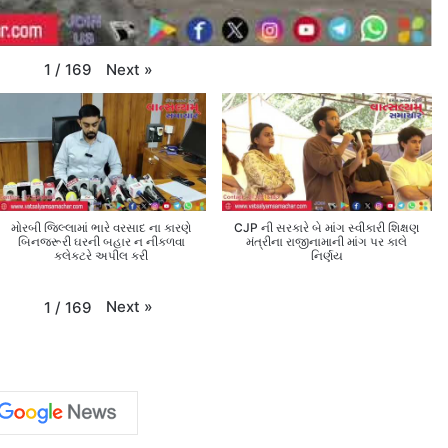
Next
»
1
/
169
મોરબી જિલ્લામાં ભારે વરસાદ ના કારણે
CJP ની સરકારે બે માંગ સ્વીકારી શિક્ષણ
બિનજરૂરી ઘરની બહાર ન નીકળવા
મંત્રીના રાજીનામાની માંગ પર કાલે
કલેક્ટરે અપીલ કરી
નિર્ણય
Next
»
1
/
169