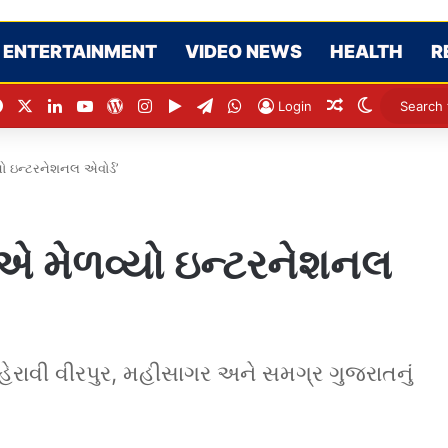
ENTERTAINMENT
VIDEO NEWS
HEALTH
R
Facebook
X
LinkedIn
YouTube
WordPress
Instagram
Google Play
Telegram
WhatsApp
Random Artic
Switch sk
Login
યો ઇન્ટરનેશનલ એવોર્ડ’
નીએ મેળવ્યો ઇન્ટરનેશનલ
લહેરાવી વીરપુર, મહીસાગર અને સમગ્ર ગુજરાતનું