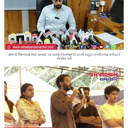
મોરબી જિલ્લામાં ભારે વરસાદ ના કારણે બિનજરૂરી ઘરની બહાર ન નીકળવા કલેક્ટરે
અપીલ કરી