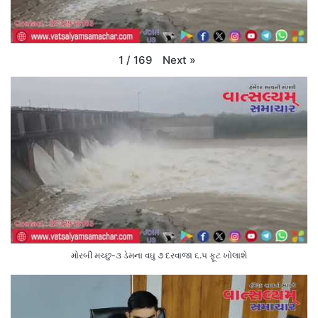
Next
»
1
/
169
મોરબી મચ્છુ-૩ ડેમના વઘુ ૭ દરવાજા ૬.૫ ફૂટ ખોલાશે