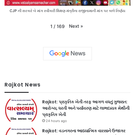
CJP ની સરકારે બે માંગ સ્વીકારી શિક્ષણ મંત્રીના રાજીનામાની માંગ પર કાલે નિર્ણય
Next
»
1
/
169
Rajkot News
Rajkot: પ્રાકૃતિક ખેતી તરફ આગળ વધતું ગુજરાત:
આરોગ્ય, ધરતી અને પર્યાવરણ માટે લાભદાયક મેથીની
પ્રાકૃતિક ખેતી
24 hours ago
Rajkot: વડનગરના આધ્યાત્મિક વારસાને ઉજાગર