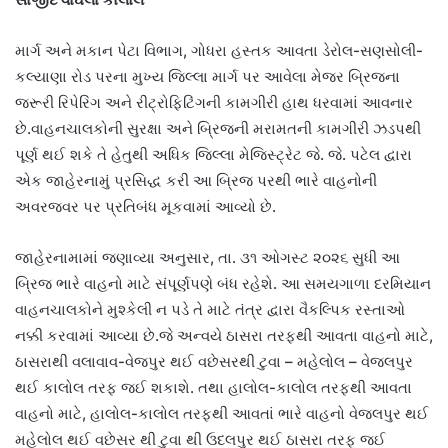
માર્ગ અને મકાન પેટા વિભાગ, ગોધરા હસ્તક આવતા ડેરોલ-સણસોલી-
કલ્યાણા રોડ પરના મુખ્ય જિલ્લા માર્ગ પર આવેલા મેજર બ્રિજના
જરૂરી રિપેરિંગ અને રીટ્રોફિટિંગની કામગીરી હાથ ધરવામાં આવનાર
છે.વાહનચાલકોની સુરક્ષા અને બ્રિજની મરામતની કામગીરી ઝડપથી
પૂર્ણ થઈ શકે તે હેતુથી અધિક જિલ્લા મેજિસ્ટ્રેટ જે. જે. પટેલ દ્વારા
એક જાહેરનામું પ્રસિદ્ધ કરી આ બ્રિજ પરથી ભારે વાહનોની
અવરજવર પર પ્રતિબંધ મૂકવામાં આવ્યો છે.
જાહેરનામામાં જણાવ્યા અનુસાર, તા. ૩૧ ઓગસ્ટ ૨૦૨૬ સુધી આ
બ્રિજ ભારે વાહનો માટે સંપૂર્ણપણે બંધ રહેશે. આ સમયગાળા દરમિયાન
વાહનચાલકોને મુશ્કેલી ન પડે તે માટે તંત્ર દ્વારા વૈકલ્પિક રસ્તાઓ
નક્કી કરવામાં આવ્યા છે.જે અન્વયે ઠાસરા તરફથી આવતા વાહનો માટે,
ઠાસરાથી વલાવાવ-વેજપુર થઈ વછેસરથી ટુવા – મહેલોલ – વેજલપુર
થઈ કાલોલ તરફ જઈ શકાશે. તથા હાલોલ-કાલોલ તરફથી આવતા
વાહનો માટે, હાલોલ-કાલોલ તરફથી આવતાં ભારે વાહનો વેજલપુર થઈ
મહેલોલ થઈ વછેસર થી ટુવા થી ઉદલપુર થઈ ઠાસરા તરફ જઈ