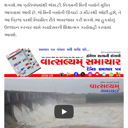
શકાશે.આ પ્રતિબંધમાંથી એસ.ટી. નિગમની મિની બસોને મુક્તિ
આપવામાં આવી છે. જે મિની બસોની ઊંચાઈ ૩ મીટરથી ઓછી હશે, તે
આ બ્રિજ પરથી નિયમિત રીતે અવરજવર કરી શકશે.આ હુકમોનું
ઉલ્લંઘન કરનાર સામે કાયદેસરની શિક્ષાત્મક કાર્યવાહી કરવામાં
આવશે.