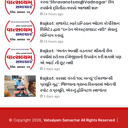
કરવા ‘Shravanotsav@Vadnagar’ રીલ
સ્પર્ધાનો દ્વિતીય તબક્કો આજથી શરૂ
24 hours ago
Rajkot: રાજકોટ ખાતે ઇન્ડિયન ઓઇલ કોર્પોરેશન
લિમિટેડ દ્વારા “ઇન્ડેન એક્સ્ટ્રાલાઇટ નાઉ” સેવાનું
લોન્ચિંગ કરાયું
24 hours ago
Rajkot: ‘અનંત અનાદિ વડનગર’ થીમની રીલ
સ્પર્ધામાં સ્ટોક્સ ઈમેજીસનો ઉપયોગ કરી શકાશે પણ
એ.આઈ.ની છૂટ નથી
3 days ago
Rajkot: વરસાદ વચ્ચે ૧૦૮ બન્યું ‘ઈમરજન્સી
પ્રસૂતિ ગૃહ’: જિલ્લાના ગ્રામ્ય વિસ્તારમાં ઓન ધી
સ્પોટ ૩ પ્રસૂતિ, એકનું હોસ્પિટલ સ્થળાંતર
3 days ago
© Copyright 2026,
Vatsalyam Samachar All Rights Reserved
|