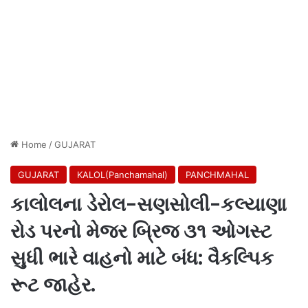
Home
/
GUJARAT
GUJARAT
KALOL(Panchamahal)
PANCHMAHAL
કાલોલના ડેરોલ-સણસોલી-કલ્યાણા
રોડ પરનો મેજર બ્રિજ ૩૧ ઓગસ્ટ
સુધી ભારે વાહનો માટે બંધ: વૈકલ્પિક
રૂટ જાહેર.