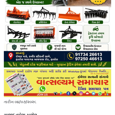
તારીખ ૦૪/૦૭/૨૦૨૬
સાજીદ વાઘેલા કાલોલ