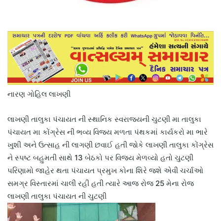
નારણ ગોહિલ લાખણી
લાખણી તાલુકા પંચાયત ની સ્થાનિક સ્વરાજ્યની ચુટણી મા તાલુકા
પંચાયત મા કોંગ્રેસ ની ભવ્ય વિજય મળતા પંથકમાં કાર્યકરો મા ભારે
ખુશી અને ઉત્સાહ ની લાગણી છવાઈ હતી જોકે લાખણી તાલુકા કોંગ્રેસ
ને સ્પષ્ટ બહુમતી સાથે 13 બેઠકો પર વિજય મેળવ્યો હતો ચુટણી
પરિણામો જાહેર થતા પંચાયત પ્રમુખ કોના શિરે જશે એવી ચર્ચાઓ
સમગ્ર વિસ્તારમાં ચાલી રહી હતી ત્યારે આજ રોજ 25 મેના રોજ
લાખણી તાલુકા પંચાયત ની ચુટણી