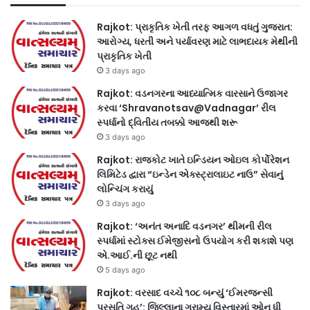
Rajkot: પ્રાકૃતિક ખેતી તરફ આગળ વધતું ગુજરાત:
આરોગ્ય, ધરતી અને પર્યાવરણ માટે લાભદાયક મેથીની
પ્રાકૃતિક ખેતી
3 days ago
Rajkot: વડનગરના આધ્યાત્મિક વારસાને ઉજાગર
કરવા ‘Shravanotsav@Vadnagar’ રીલ
સ્પર્ધાનો દ્વિતીય તબક્કો આજથી શરૂ
3 days ago
Rajkot: રાજકોટ ખાતે ઇન્ડિયન ઓઇલ કોર્પોરેશન
લિમિટેડ દ્વારા “ઇન્ડેન એક્સ્ટ્રાલાઇટ નાઉ” સેવાનું
લોન્ચિંગ કરાયું
3 days ago
Rajkot: ‘અનંત અનાદિ વડનગર’ થીમની રીલ
સ્પર્ધામાં સ્ટોક્સ ઈમેજીસનો ઉપયોગ કરી શકાશે પણ
એ.આઈ.ની છૂટ નથી
5 days ago
Rajkot: વરસાદ વચ્ચે ૧૦૮ બન્યું ‘ઈમરજન્સી
પ્રસૂતિ ગૃહ’: જિલ્લાના ગ્રામ્ય વિસ્તારમાં ઓન ધી