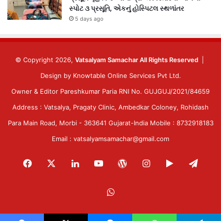
સ્પોટ ૩ પ્રસૂતિ, એકનું હોસ્પિટલ સ્થળાંતર
5 days ago
© Copyright 2026,
Vatsalyam Samachar All Rights Reserved
|
Design by
Knowtable Online Services Pvt Ltd.
Owner & Editor Pareshkumar Paria RNI No. GUJGUJ/2021/84659
Address : Vatsalya, Pragaty Clinic, Ambedkar Coloney, Rohidash
Para Main Road, Morbi - 363641 Gujarat-India Mobile : 8732918183
Email : vatsalyamsamachar@gmail.com
Facebook
X
LinkedIn
YouTube
WordPress
Instagram
Google
Tele
Play
WhatsApp