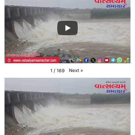
Next
»
1
/
169