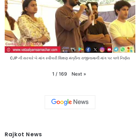
CJP ની સરકારે બે માંગ સ્વીકારી શિક્ષણ મંત્રીના રાજીનામાની માંગ પર કાલે નિર્ણય
Next
»
1
/
169
Rajkot News