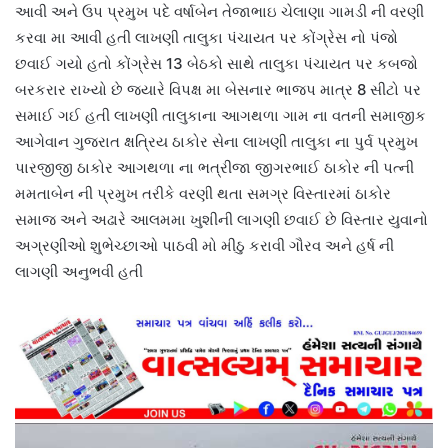
આવી અને ઉપ પ્રમુખ પદે વર્ષાબેન તેજાભાઇ ચેલાણા ગામડી ની વરણી
કરવા મા આવી હતી લાખણી તાલુકા પંચાયત પર કોંગ્રેસ નો પંજો
છવાઈ ગયો હતો કોંગ્રેસ 13 બેઠકો સાથે તાલુકા પંચાયત પર કબજો
બરકરાર રાખ્યો છે જ્યારે વિપક્ષ મા બેસનાર ભાજપ માત્ર 8 સીટો પર
સમાઈ ગઈ હતી લાખણી તાલુકાના આગથળા ગામ ના વતની સમાજીક
આગેવાન ગુજરાત ક્ષત્રિય ઠાકોર સેના લાખણી તાલુકા ના પુર્વ પ્રમુખ
પારજીજી ઠાકોર આગથળા ના ભત્રીજા જીગરભાઈ ઠાકોર ની પત્ની
મમતાબેન ની પ્રમુખ તરીકે વરણી થતા સમગ્ર વિસ્તારમાં ઠાકોર
સમાજ અને અઢારે આલમમા ખુશીની લાગણી છવાઈ છે વિસ્તાર યુવાનો
અગ્રણીઓ શુભેચ્છાઓ પાઠવી મો મીઠુ કરાવી ગૌરવ અને હર્ષ ની
લાગણી અનુભવી હતી