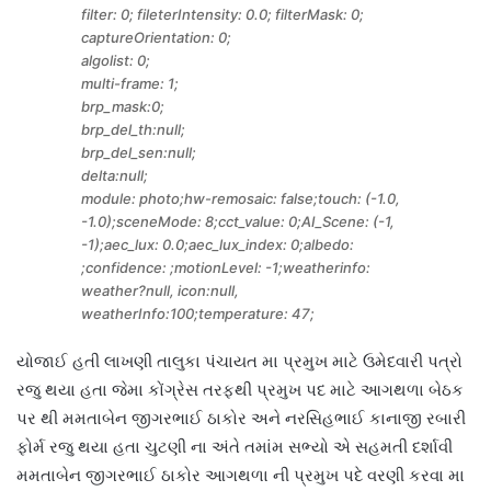
filter: 0; fileterIntensity: 0.0; filterMask: 0;
captureOrientation: 0;
algolist: 0;
multi-frame: 1;
brp_mask:0;
brp_del_th:null;
brp_del_sen:null;
delta:null;
module: photo;hw-remosaic: false;touch: (-1.0,
-1.0);sceneMode: 8;cct_value: 0;AI_Scene: (-1,
-1);aec_lux: 0.0;aec_lux_index: 0;albedo:
;confidence: ;motionLevel: -1;weatherinfo:
weather?null, icon:null,
weatherInfo:100;temperature: 47;
યોજાઈ હતી લાખણી તાલુકા પંચાયત મા પ્રમુખ માટે ઉમેદવારી પત્રો
રજુ થયા હતા જેમા કોંગ્રેસ તરફથી પ્રમુખ પદ માટે આગથળા બેઠક
પર થી મમતાબેન જીગરભાઈ ઠાકોર અને નરસિહભાઈ કાનાજી રબારી
ફોર્મ રજુ થયા હતા ચુટણી ના અંતે તમાંમ સભ્યો એ સહમતી દર્શાવી
મમતાબેન જીગરભાઈ ઠાકોર આગથળા ની પ્રમુખ પદે વરણી કરવા મા