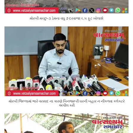
મોરબી મચ્છુ-૩ ડેમના વઘુ ૭ દરવાજા ૬.૫ ફૂટ ખોલાશે
મોરબી જિલ્લામાં ભારે વરસાદ ના કારણે બિનજરૂરી ઘરની બહાર ન નીકળવા કલેક્ટરે
અપીલ કરી