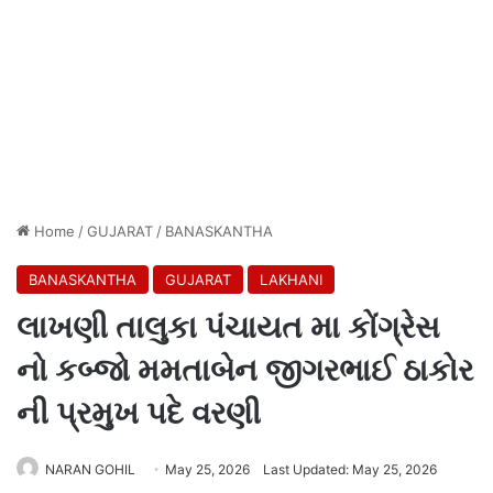
Home
/
GUJARAT
/
BANASKANTHA
BANASKANTHA
GUJARAT
LAKHANI
લાખણી તાલુકા પંચાયત મા કોંગ્રેસ
નો કબ્જો મમતાબેન જીગરભાઈ ઠાકોર
ની પ્રમુખ પદે વરણી
NARAN GOHIL
May 25, 2026
Last Updated: May 25, 2026