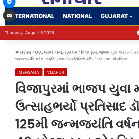
Share via Email
INTERNATIONAL
NATIONAL
GUJARAT
Thursday, August 6 2026
Home
/
GUJARAT
/
MEHSANA
/
વિજાપુરમાં ભાજપ યુવા મોરચાની રક્
જન્મજયંતિ વર્ષના સ્મૃતિ પખવાડિયા નિમિત્તે 46 બોટલ રક્ત એકત્રિત
MEHSANA
VIJAPUR
વિજાપુરમાં ભાજપ યુવા 
ઉત્સાહભર્યો પ્રતિસાદ ડૉ
125મી જન્મજયંતિ વર્ષના 