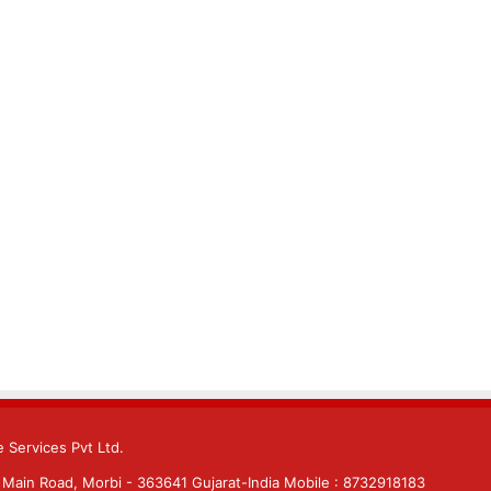
 Services Pvt Ltd.
Main Road, Morbi - 363641 Gujarat-India Mobile : 8732918183