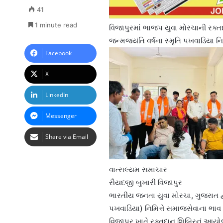
41
1 minute read
વિજાપુરમાં ભાજપ યુવા મોરચાની રક્તદ
જન્મજયંતિ વર્ષના સ્મૃતિ પખવાડિયા ન
Facebook
X
LinkedIn
Messenger
Share via Email
વાત્સલ્યમ સમાચાર
સૈયદજી બુખારી વિજાપુર
ભારતીય જનતા યુવા મોરચા, ગુજરાત દ્વા
પખવાડિયા) નિમિત્તે સમાજસેવાના ભાવ
વિજાપુર ખાતે રક્તદાન શિબિરનું આયોજ