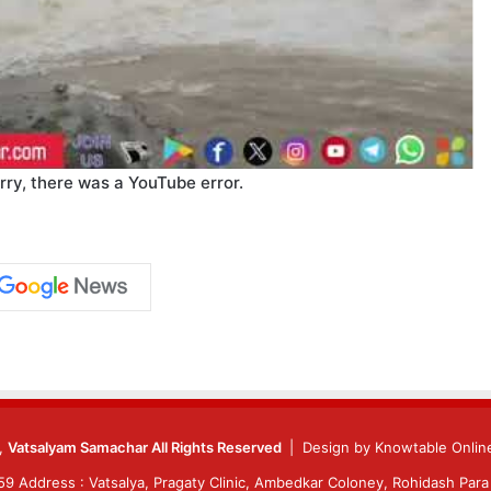
rry, there was a YouTube error.
6,
Vatsalyam Samachar All Rights Reserved
| Design by
Knowtable Online
 Address : Vatsalya, Pragaty Clinic, Ambedkar Coloney, Rohidash Para 