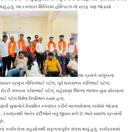
ું હતું. આ રક્તદાન શિબિરમાં હોસ્પિટલ નો સ્ટાફ પણ જોડાયો
આ પ્રસંગે તાલુકાના
પંચાયત પ્રમુખ નીતિનભાઈ પટેલ, પૂર્વ ધારાસભ્ય કાંતિભાઈ પટેલ,
 રોટરી ક્લબના પરેશભાઈ પટેલ, મહેસાણા જિલ્લા ભાજપ યુવા મોરચાના
ઈ પટેલ વિશેષ ઉપસ્થિત રહ્યા હતા.
વી યુવાનોને નિયમિત રક્તદાન કરીને માનવસેવાના કાર્યમાં જોડાવા
કે, રક્તદાનથી અનેક દર્દીઓને નવું જીવન મળે છે અને સમાજ પ્રત્યેની
છે.
કાર્યકરોના સહયોગથી સફળતાપૂર્વક સંપન્ન થયું હતું. કાર્યક્રમમાં