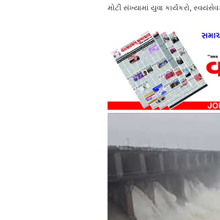
મોટી સંખ્યામાં યુવા કાર્યકરો, સ્વયં