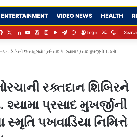
ENTERTAINMENT
VIDEO NEWS
HEALTH
R
Facebook
X
LinkedIn
YouTube
WordPress
Instagram
Google Play
Telegram
WhatsApp
Random Arti
Switch s
Login
તદાન શિબિરને ઉત્સાહભર્યો પ્રતિસાદ ડૉ. શ્યામા પ્રસાદ મુખર્જીની 125મી
મોરચાની રક્તદાન શિબિરને
. શ્યામા પ્રસાદ મુખર્જીની
સ્મૃતિ પખવાડિયા નિમિત્તે