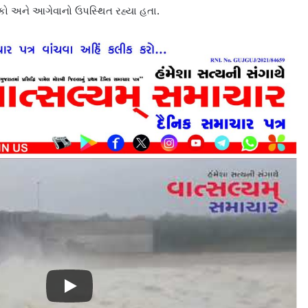
સેવકો અને આગેવાનો ઉપસ્થિત રહ્યા હતા.