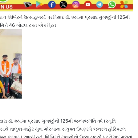
ાન શિબિરને ઉત્સાહભર્યો પ્રતિસાદ ડૉ. શ્યામા પ્રસાદ મુખર્જીની 125મી
િમિત્તે 46 બોટલ રક્ત એકત્રિત
રા ડૉ. શ્યામા પ્રસાદ મુખર્જીની 125મી જન્મજયંતિ વર્ષ (સ્મૃતિ
 સાથે તાલુકા-શહેર યુવા મોરચાના સંયુક્ત ઉપક્રમે જનરલ હોસ્પિટલ
ન કરવામાં આવ્યું હતું. શિબિરને યુવાનોનો ઉત્સાહભર્યો પ્રતિસાદ મળતાં