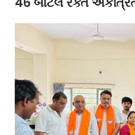
46 બોટલ રક્ત એકત્રિ