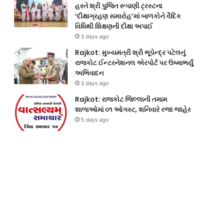
હસ્તે શ્રી પુજિત રૂપાણી ટ્રસ્ટના
‘દીક્ષાગ્રહણ સમારોહ’માં બાળકોને વૈદિક
વિધિથી શિક્ષણની દીક્ષા અપાઈ
3 days ago
Rajkot: મુખ્યમંત્રી શ્રી ભૂપેન્દ્ર પટેલનું
રાજકોટ ઈન્ટરનેશનલ એરપોર્ટ પર ઉષ્માભર્યું
અભિવાદન
3 days ago
Rajkot: રાજકોટ જિલ્લાની તમામ
શાળાઓમાં ૦૧ ઓગસ્ટ, શનિવારે રજા જાહેર
5 days ago