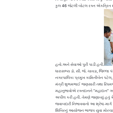
કુલ 46 જેટલી બોટલ રક્ત એકત્રિત થય
હતો.અને સેવાઓ પુરી પાડી હતી.
ધારાસભ્ય ડૉ. સી. જે. ચાવડા, જિલ્લા 
નગરપાલિકા પ્રમુખ કામિનીબેન પટેલ,
મંત્રી શુભમભાઈ જણસારી તથા રિધમભા
મહાનુભાવોએ રક્તદાનને “મહાદાન” ગણા
અપીલ કરી હતી. તેમણે જણાવ્યું હતું 
જવાબદારી નિભાવવાનો આ શ્રેષ્ઠ માર્ગ 
શિબિરનું આયોજન ભાજપ યુવા મોરચાના 