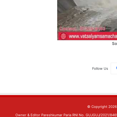
So
Follow Us
© Copyright 202
Owner & Editor Pareshkumar Paria RNI No. GUJGUJ/2021/84659