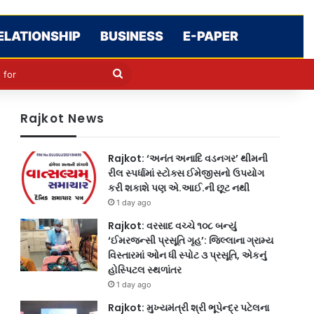
ELATIONSHIP
BUSINESS
E-PAPER
cle
kin
Search
for
Rajkot News
Rajkot: ‘અનંત અનાદિ વડનગર’ થીમની
રીલ સ્પર્ધામાં સ્ટોક્સ ઈમેજીસનો ઉપયોગ
કરી શકાશે પણ એ.આઈ.ની છૂટ નથી
1 day ago
Rajkot: વરસાદ વચ્ચે ૧૦૮ બન્યું
‘ઈમરજન્સી પ્રસૂતિ ગૃહ’: જિલ્લાના ગ્રામ્ય
વિસ્તારમાં ઓન ધી સ્પોટ ૩ પ્રસૂતિ, એકનું
હોસ્પિટલ સ્થળાંતર
1 day ago
Rajkot: મુખ્યમંત્રી શ્રી ભૂપેન્દ્ર પટેલના