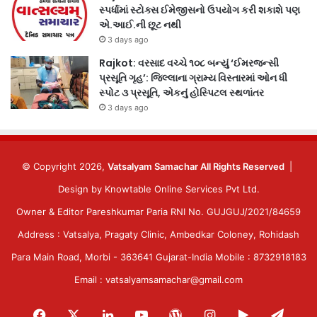
સ્પર્ધામાં સ્ટોક્સ ઈમેજીસનો ઉપયોગ કરી શકાશે પણ
એ.આઈ.ની છૂટ નથી
3 days ago
Rajkot: વરસાદ વચ્ચે ૧૦૮ બન્યું ‘ઈમરજન્સી
પ્રસૂતિ ગૃહ’: જિલ્લાના ગ્રામ્ય વિસ્તારમાં ઓન ધી
સ્પોટ ૩ પ્રસૂતિ, એકનું હોસ્પિટલ સ્થળાંતર
3 days ago
© Copyright 2026,
Vatsalyam Samachar All Rights Reserved
|
Design by
Knowtable Online Services Pvt Ltd.
Owner & Editor Pareshkumar Paria RNI No. GUJGUJ/2021/84659
Address : Vatsalya, Pragaty Clinic, Ambedkar Coloney, Rohidash
Para Main Road, Morbi - 363641 Gujarat-India Mobile : 8732918183
Email : vatsalyamsamachar@gmail.com
Facebook
X
LinkedIn
YouTube
WordPress
Instagram
Google
Tele