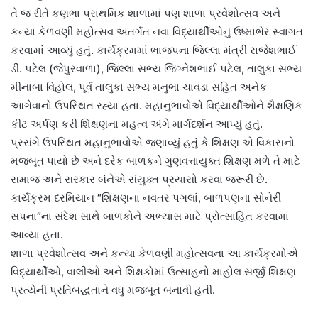
તે જ રીતે કણભા પ્રાથમિક શાળામાં પણ શાળા પ્રવેશોત્સવ અને
કન્યા કેળવણી મહોત્સવ અંતર્ગત નવા વિદ્યાર્થીઓનું ઉષ્માભેર સ્વાગત
કરવામાં આવ્યું હતું. કાર્યક્રમમાં ભાજપના જિલ્લા મંત્રી રાજેશભાઈ
ડી. પટેલ (જેપુરવાળા), જિલ્લા સભ્ય જિગ્નેશભાઈ પટેલ, તાલુકા સભ્ય
મીનાબા વિહોલ, પૂર્વ તાલુકા સભ્ય મનુભા ચાવડા સહિત અનેક
આગેવાનો ઉપસ્થિત રહ્યા હતા. મહાનુભાવોએ વિદ્યાર્થીઓને શૈક્ષણિક
કીટ અર્પણ કરી શિક્ષણના મહત્વ અંગે માર્ગદર્શન આપ્યું હતું.
પ્રસંગે ઉપસ્થિત મહાનુભાવોએ જણાવ્યું હતું કે શિક્ષણ એ વિકાસનો
મજબૂત પાયો છે અને દરેક બાળકને ગુણવત્તાયુક્ત શિક્ષણ મળે તે માટે
સમાજ અને સરકાર બંનેએ સંયુક્ત પ્રયાસો કરવા જરૂરી છે.
કાર્યક્રમ દરમિયાન “શિક્ષણના નવતર પગલાં, બાળપણના સોનેરી
સપના”ના સંદેશ સાથે બાળકોને અભ્યાસ માટે પ્રોત્સાહિત કરવામાં
આવ્યા હતા.
શાળા પ્રવેશોત્સવ અને કન્યા કેળવણી મહોત્સવના આ કાર્યક્રમોએ
વિદ્યાર્થીઓ, વાલીઓ અને શિક્ષકોમાં ઉત્સાહનો માહોલ સર્જી શિક્ષણ
પ્રત્યેની પ્રતિબદ્ધતાને વધુ મજબૂત બનાવી હતી.