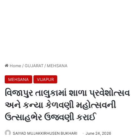
Home
/
GUJARAT
/
MEHSANA
MEHSANA
VIJAPUR
વિજાપુર તાલુકામાં શાળા પ્રવેશોત્સવ
અને કન્યા કેળવણી મહોત્સવની
ઉત્સાહભેર ઉજવણી કરાઈ
SAIYAD MUJAKKIRHUSEN BUKHARI
June 24, 2026