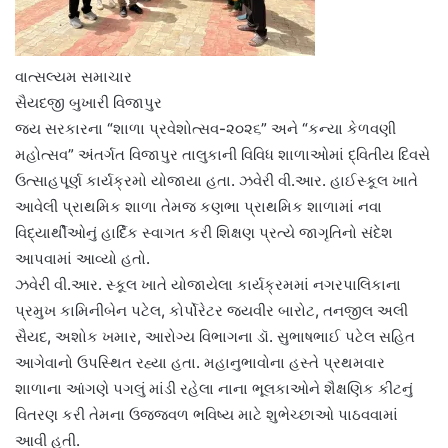
વાત્સલ્યમ સમાચાર
સૈયદજી બુખારી વિજાપુર
જ્ય સરકારના “શાળા પ્રવેશોત્સવ-૨૦૨૬” અને “કન્યા કેળવણી
મહોત્સવ” અંતર્ગત વિજાપુર તાલુકાની વિવિધ શાળાઓમાં દ્વિતીય દિવસે
ઉત્સાહપૂર્ણ કાર્યક્રમો યોજાયા હતા. ઝવેરી વી.આર. હાઈસ્કૂલ ખાતે
આવેલી પ્રાથમિક શાળા તેમજ કણભા પ્રાથમિક શાળામાં નવા
વિદ્યાર્થીઓનું હાર્દિક સ્વાગત કરી શિક્ષણ પ્રત્યે જાગૃતિનો સંદેશ
આપવામાં આવ્યો હતો.
ઝવેરી વી.આર. સ્કૂલ ખાતે યોજાયેલા કાર્યક્રમમાં નગરપાલિકાના
પ્રમુખ કામિનીબેન પટેલ, કોર્પોરેટર જયવીર બારોટ, તનજીલ અલી
સૈયદ, અશોક ખમાર, આરોગ્ય વિભાગના ડૉ. સુભાષભાઈ પટેલ સહિત
આગેવાનો ઉપસ્થિત રહ્યા હતા. મહાનુભાવોના હસ્તે પ્રથમવાર
શાળાના આંગણે પગલું માંડી રહેલા નાના ભૂલકાઓને શૈક્ષણિક કીટનું
વિતરણ કરી તેમના ઉજ્જવળ ભવિષ્ય માટે શુભેચ્છાઓ પાઠવવામાં
આવી હતી.