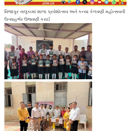
વિજાપુર તાલુકામાં શાળા પ્રવેશોત્સવ અને કન્યા કેળવણી મહોત્સવની
ઉત્સાહભેર ઉજવણી કરાઈ