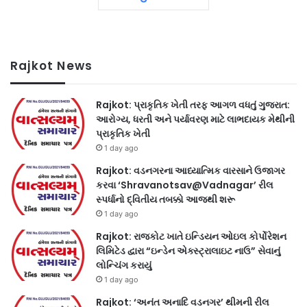
Rajkot News
Rajkot: પ્રાકૃતિક ખેતી તરફ આગળ વધતું ગુજરાત:
આરોગ્ય, ધરતી અને પર્યાવરણ માટે લાભદાયક મેથીની
પ્રાકૃતિક ખેતી
1 day ago
Rajkot: વડનગરના આધ્યાત્મિક વારસાને ઉજાગર
કરવા ‘Shravanotsav@Vadnagar’ રીલ
સ્પર્ધાનો દ્વિતીય તબક્કો આજથી શરૂ
1 day ago
Rajkot: રાજકોટ ખાતે ઇન્ડિયન ઓઇલ કોર્પોરેશન
લિમિટેડ દ્વારા “ઇન્ડેન એક્સ્ટ્રાલાઇટ નાઉ” સેવાનું
લોન્ચિંગ કરાયું
1 day ago
Rajkot: ‘અનંત અનાદિ વડનગર’ થીમની રીલ