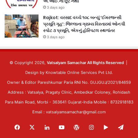
એ.આઈ.ની છૂટ નથી
3 days ago
Rajkot: વરસાદ વચ્ચે ૧૦૮ બન્યું ‘ઈમરજન્સી
પ્રસૂતિ ગૃહ’: જિલ્લાના ગ્રામ્ય વિસ્તારમાં ઓન ધી
સ્પોટ ૩ પ્રસૂતિ, એકનું હોસ્પિટલ સ્થળાંતર
3 days ago
© Copyright 2026,
Vatsalyam Samachar All Rights Reserved
|
Design by
Knowtable Online Services Pvt Ltd.
Owner & Editor Pareshkumar Paria RNI No. GUJGUJ/2021/84659
Address : Vatsalya, Pragaty Clinic, Ambedkar Coloney, Rohidash
Para Main Road, Morbi - 363641 Gujarat-India Mobile : 8732918183
Email : vatsalyamsamachar@gmail.com
Facebook
X
LinkedIn
YouTube
WordPress
Instagram
Google
Tele