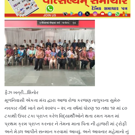
ફૈઝ ખત્રી…શિનોર
મૂળનિવાસી એકતા મંચ દ્વારા આજ રોજ કરજણ તાલુકાના સુમેરુ
નવકાર તીર્થ ખાતે સને ૨૦૨૫ – ૨૬ ના વર્ષમાં ધોરણ ૧૦ તથા ૧૨ માં ૮૦
ટકાથી ઉપર ટકા પ્રાપ્ત કરેલ વિદ્યાર્થીઓને થતા રમત ગમત માં
પ્રથમ ક્રમ પ્રાપ્ત કરનાર ને તેમના માતા પિતા ની હાજરી માં ટ્રોફી
અને મેડલ આપીને સન્માન કરવામાં આવ્યું. અને આવનાર મહેમાનો નું