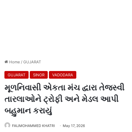
Home
/
GUJARAT
GUJARAT
SINOR
VADODARA
મૂળનિવાસી એકતા મંચ દ્વારા તેજસ્વી
તારલાઓને ટ્રોફી અને મેડલ આપી
બહુમાન કરાયું
FAIJMOHAMMED KHATRI
May 17, 2026