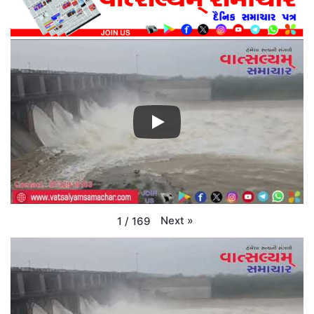
Next
»
1
/
169