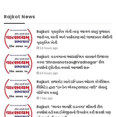
Rajkot News
Rajkot: પ્રાકૃતિક ખેતી તરફ આગળ વધતું ગુજરાત:
આરોગ્ય, ધરતી અને પર્યાવરણ માટે લાભદાયક મેથીની
પ્રાકૃતિક ખેતી
24 hours ago
Rajkot: વડનગરના આધ્યાત્મિક વારસાને ઉજાગર
કરવા ‘Shravanotsav@Vadnagar’ રીલ
સ્પર્ધાનો દ્વિતીય તબક્કો આજથી શરૂ
24 hours ago
Rajkot: રાજકોટ ખાતે ઇન્ડિયન ઓઇલ કોર્પોરેશન
લિમિટેડ દ્વારા “ઇન્ડેન એક્સ્ટ્રાલાઇટ નાઉ” સેવાનું
લોન્ચિંગ કરાયું
1 day ago
Rajkot: ‘અનંત અનાદિ વડનગર’ થીમની રીલ
સ્પર્ધામાં સ્ટોક્સ ઈમેજીસનો ઉપયોગ કરી શકાશે પણ