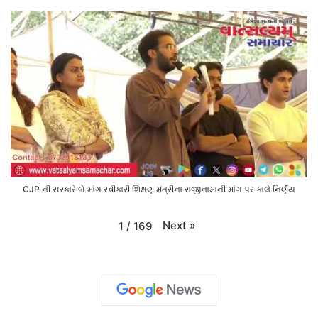
CJP ની સરકારે બે માંગ સ્વીકારી શિક્ષણ મંત્રીના રાજીનામાની માંગ પર કાલે નિર્ણય
Next
»
1
/
169