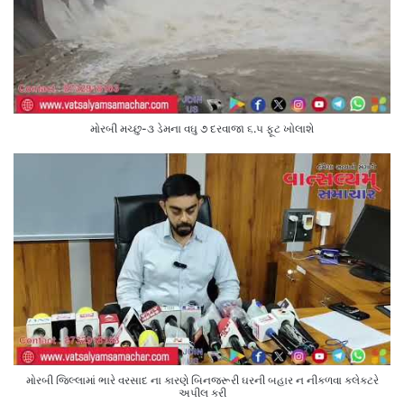
મોરબી મચ્છુ-૩ ડેમના વઘુ ૭ દરવાજા ૬.૫ ફૂટ ખોલાશે
મોરબી જિલ્લામાં ભારે વરસાદ ના કારણે બિનજરૂરી ઘરની બહાર ન નીકળવા કલેક્ટરે
અપીલ કરી