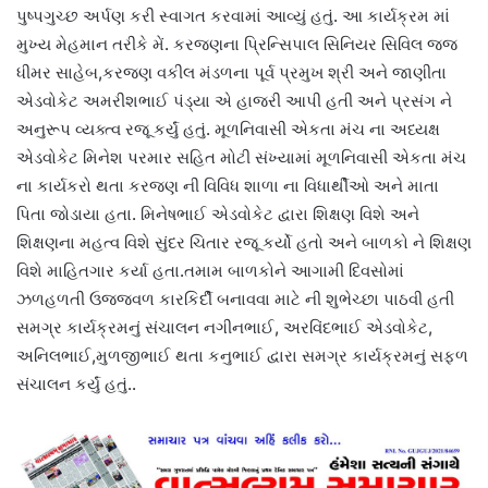
પુષ્પગુચ્છ અર્પણ કરી સ્વાગત કરવામાં આવ્યું હતું. આ કાર્યક્રમ માં
મુખ્ય મેહમાન તરીકે મેં. કરજણના પ્રિન્સિપાલ સિનિયર સિવિલ જજ
ધીમર સાહેબ,કરજણ વકીલ મંડળના પૂર્વ પ્રમુખ શ્રી અને જાણીતા
એડવોકેટ અમરીશભાઈ પંડ્યા એ હાજરી આપી હતી અને પ્રસંગ ને
અનુરૂપ વ્યક્ત્વ રજૂ કર્યું હતું. મૂળનિવાસી એકતા મંચ ના અધ્યક્ષ
એડવોકેટ મિનેશ પરમાર સહિત મોટી સંખ્યામાં મૂળનિવાસી એકતા મંચ
ના કાર્યકરો થતા કરજણ ની વિવિધ શાળા ના વિધાર્થીઓ અને માતા
પિતા જોડાયા હતા. મિનેષભાઈ એડવોકેટ દ્વારા શિક્ષણ વિશે અને
શિક્ષણના મહત્વ વિશે સુંદર ચિતાર રજૂ કર્યો હતો અને બાળકો ને શિક્ષણ
વિશે માહિતગાર કર્યા હતા.તમામ બાળકોને આગામી દિવસોમાં
ઝળહળતી ઉજ્જવળ કારકિર્દી બનાવવા માટે ની શુભેચ્છા પાઠવી હતી
સમગ્ર કાર્યક્રમનું સંચાલન નગીનભાઈ, અરવિંદભાઈ એડવોકેટ,
અનિલભાઈ,મુળજીભાઈ થતા કનુભાઈ દ્વારા સમગ્ર કાર્યક્રમનું સફળ
સંચાલન કર્યું હતું..