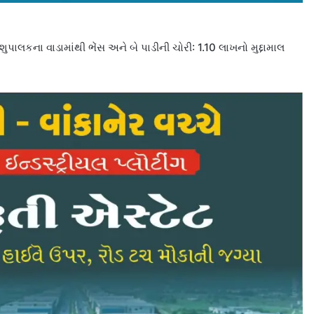
ાલકના વાડામાંથી ભેંસ અને બે પાડીની ચોરી: 1.10 લાખનો મુદ્દામાલ