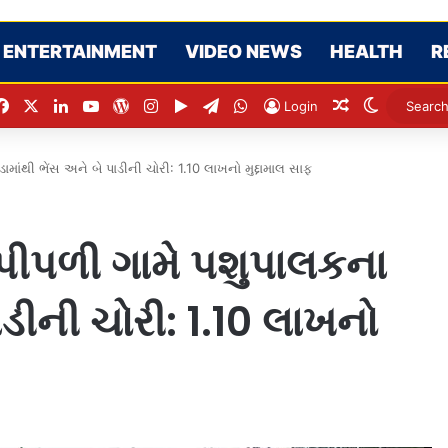
ENTERTAINMENT
VIDEO NEWS
HEALTH
R
Facebook
X
LinkedIn
YouTube
WordPress
Instagram
Google Play
Telegram
WhatsApp
Random Arti
Switch s
Login
ાંથી ભેંસ અને બે પાડીની ચોરી: 1.10 લાખનો મુદ્દામાલ સાફ
પીપળી ગામે પશુપાલકના
ાડીની ચોરી: 1.10 લાખનો