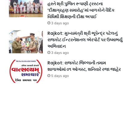
હસ્તે શ્રી પુજિત રૂપાણી ટ્રસ્ટના
‘દીક્ષાગ્રહણ સમારોહ’માં બાળકોને વૈદિક
વિધિથી શિક્ષણની દીક્ષા અપાઈ
3 days ago
Rajkot: મુખ્યમંત્રી શ્રી ભૂપેન્દ્ર પટેલનું
રાજકોટ ઈન્ટરનેશનલ એરપોર્ટ પર ઉષ્માભર્યું
અભિવાદન
3 days ago
Rajkot: રાજકોટ જિલ્લાની તમામ
શાળાઓમાં ૦૧ ઓગસ્ટ, શનિવારે રજા જાહેર
5 days ago