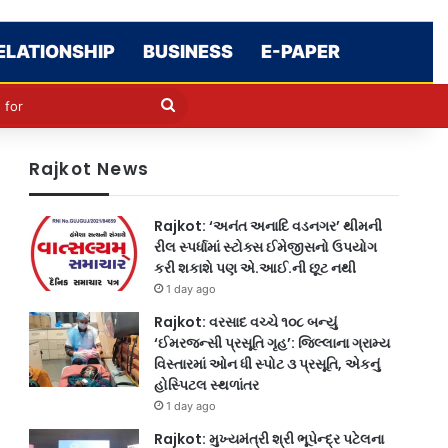
ELATIONSHIP
BUSINESS
E-PAPER
cle
kin
Search
for
Rajkot News
Rajkot: ‘અનંત અનાદિ વડનગર’ થીમની
રીલ સ્પર્ધામાં સ્ટોક્સ ઈમેજીસનો ઉપયોગ
કરી શકાશે પણ એ.આઈ.ની છૂટ નથી
1 day ago
Rajkot: વરસાદ વચ્ચે ૧૦૮ બન્યું
‘ઈમરજન્સી પ્રસૂતિ ગૃહ’: જિલ્લાના ગ્રામ્ય
વિસ્તારમાં ઓન ધી સ્પોટ ૩ પ્રસૂતિ, એકનું
હોસ્પિટલ સ્થળાંતર
1 day ago
Rajkot: મુખ્યમંત્રી શ્રી ભૂપેન્દ્ર પટેલના