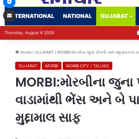
Share via Email
INTERNATIONAL
NATIONAL
GUJARAT
Thursday, August 6 2026
Home
/
GUJARAT
/
MORBI:મોરબીના જુના પીપળી ગામે પશુપાલકના વાડામ
GUJARAT
MORBI
MORBI CITY / TALUKO
MORBI:મોરબીના જુના 
વાડામાંથી ભેંસ અને બે પ
મુદ્દામાલ સાફ