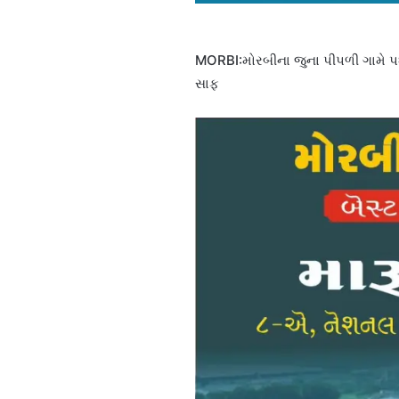
MORBI:મોરબીના જુના પીપળી ગામે પશુપ
સાફ