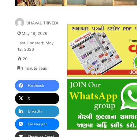
DHAVAL TRIVEDI
May 18, 2026
Last Updated: May
18, 2026
20
1 minute read
Facebook
X
LinkedIn
Messenger
Share via Email