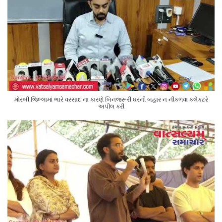
મોરબી જિલ્લામાં ભારે વરસાદ ના કારણે બિનજરૂરી ઘરની બહાર ન નીકળવા કલેક્ટરે
અપીલ કરી