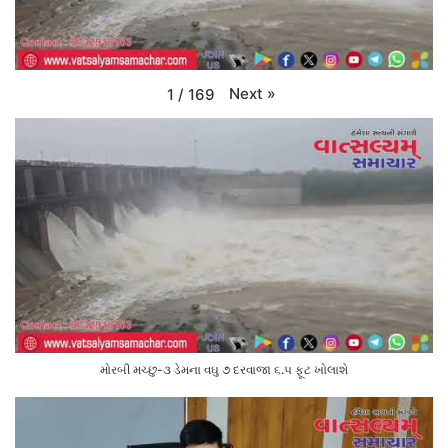
Next
»
1
/
169
મોરબી મચ્છુ-૩ ડેમના વઘુ ૭ દરવાજા ૬.૫ ફૂટ ખોલાશે