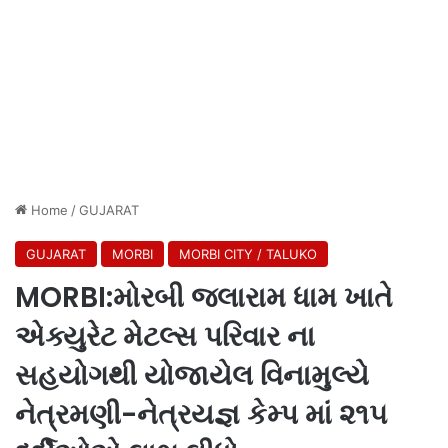
Home
/
GUJARAT
GUJARAT
MORBI
MORBI CITY / TALUKO
MORBI:મોરબી જલારામ ધામ ખાતે
એક્યુરેટ મેટલ્સ પરિવાર ના
સહયોગથી યોજાયેલ વિનામુલ્યે
નેત્રમણી-નેત્રયજ્ઞ કેમ્પ માં ૨૧૫