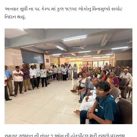
અત્યાર સુધી ના ૫૮ કેમ્પ માં કુલ ૧૬૧૫૯ લોકોનુ વિનામુલ્યે સચોટ
નિદાન થયું.
સમગ્ર ગુજરાત ની નંબર ૧ આંખ ની હોસ્પીટલ શ્રી રણછોડદાસજી