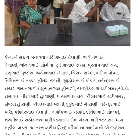
કેમ્પ ને સફળ બનાવવા ગીરીશભાઈ ઘેલાણી, ભાવીનભાઈ
ઘેલાણી,અનિલભાઈ સોમૈયા, હરીશભાઈ રાજા, પ્રતાપભાઈ ચગ,
હસુભાઈ પુજારા, જયેશભાઈ કંસારા, ચિરાગ રાચ્છ,અમિત પોપટ,
નિર્મિતભાઈ કક્કડ, હીતેશ જાની, જીજ્ઞેશભાઈ પોપટ, નરેન્દ્રભાઈ
રાચ્છ, જયંતભાઈ રાઘુરા,સંજય હીરાણી, રમણીકલાલ ચંડીભમર,સી.ડી.
રામાવત, નીરવભાઈ હાલાણી, પારસભાઈ ચગ, કીશોરભાઈ ચંડીભમર,
સંજય હીરાણી, કૌશલભાઈ જાની,મુકુંદભાઈ મીરાણી, નરેન્દ્રભાઈ
પાઉ, કીશોરભાઈ ઘેલાણી, અશોકભાઈ જોશી, દીનેશભાઈ સોલંકી,
નરશીભાઈ રાઠોડ તથા શ્રી જલારામ સેવા મંડળ, શ્રી જલારામ ધામ
મહીલા મંડળ, આંતરરાષ્ટ્રીય હિન્દુ પરિષદ ના આગેવાનો એ જહેમત