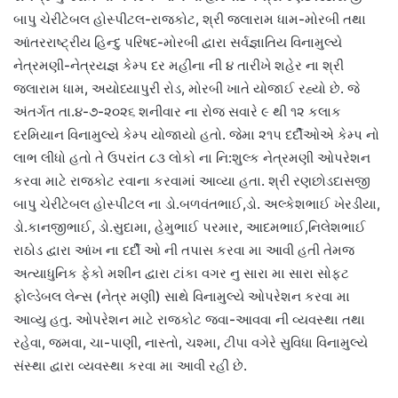
બાપુ ચેરીટેબલ હોસ્પીટલ-રાજકોટ, શ્રી જલારામ ધામ-મોરબી તથા
આંતરરાષ્ટ્રીય હિન્દુ પરિષદ-મોરબી દ્વારા સર્વજ્ઞાતિય વિનામુલ્યે
નેત્રમણી-નેત્રયજ્ઞ કેમ્પ દર મહીના ની ૪ તારીખે શહેર ના શ્રી
જલારામ ધામ, અયોધ્યાપુરી રોડ, મોરબી ખાતે યોજાઈ રહ્યો છે. જે
અંતર્ગત તા.૪-૭-૨૦૨૬ શનીવાર ના રોજ સવારે ૯ થી ૧૨ કલાક
દરમિયાન વિનામુલ્યે કેમ્પ યોજાયો હતો. જેમા ૨૧૫ દર્દીઓએ કેમ્પ નો
લાભ લીધો હતો તે ઉપરાંત ૮૩ લોકો ના નિ:શુલ્ક નેત્રમણી ઓપરેશન
કરવા માટે રાજકોટ રવાના કરવામાં આવ્યા હતા. શ્રી રણછોડદાસજી
બાપુ ચેરીટેબલ હોસ્પીટલ ના ડો.બળવંતભાઈ,ડો. અલ્કેશભાઈ ખેરડીયા,
ડો.કાનજીભાઈ, ડો.સુદામા, હેમુભાઈ પરમાર, આદમભાઈ,નિલેશભાઈ
રાઠોડ દ્વારા આંખ ના દર્દી ઓ ની તપાસ કરવા મા આવી હતી તેમજ
અત્યાધુનિક ફેકો મશીન દ્વારા ટાંકા વગર નુ સારા મા સારા સોફ્ટ
ફોલ્ડેબલ લેન્સ (નેત્ર મણી) સાથે વિનામુલ્યે ઓપરેશન કરવા મા
આવ્યુ હતુ. ઓપરેશન માટે રાજકોટ જવા-આવવા ની વ્યવસ્થા તથા
રહેવા, જમવા, ચા-પાણી, નાસ્તો, ચશ્મા, ટીપા વગેરે સુવિધા વિનામુલ્યે
સંસ્થા દ્વારા વ્યવસ્થા કરવા મા આવી રહી છે.