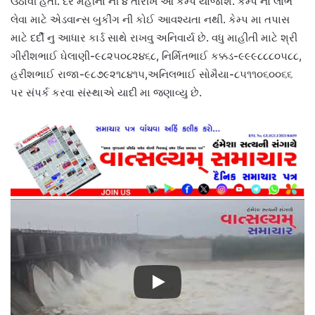
ઉઠાવી હતી. દર મહીના ની ૪ તારીખે આ કેમ્પ યોજાશે. કેમ્પ નો લાભ
લેવા માટે એડવાન્સ બુકીંગ ની કોઈ આવશ્યતા નથી. કેમ્પ મા તપાસ
માટે દર્દી નુ આધાર કાર્ડ સાથે રાખવુ અનિવાર્ય છે. વધુ માહીતી માટે શ્રી
ગીરીશભાઈ ઘેલાણી-૯૮૨૫૦૮૨૪૬૮, નિર્મિતભાઈ કક્કડ-૯૯૯૮૮૮૦૫૮૮,
હરીશભાઈ રાજા-૯૮૭૯૨૧૮૪૧૫,અનિલભાઈ સોમૈયા-૮૫૧૧૦૬૦૦૬૬
પર સંપર્ક કરવા સંસ્થાએ યાદી મા જણાવ્યુ છે.