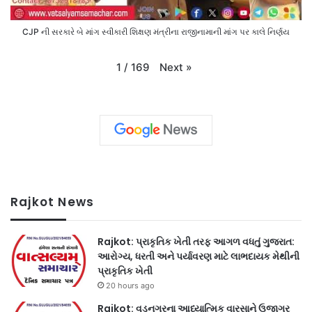
CJP ની સરકારે બે માંગ સ્વીકારી શિક્ષણ મંત્રીના રાજીનામાની માંગ પર કાલે નિર્ણય
Next
»
1
/
169
Rajkot News
Rajkot: પ્રાકૃતિક ખેતી તરફ આગળ વધતું ગુજરાત:
આરોગ્ય, ધરતી અને પર્યાવરણ માટે લાભદાયક મેથીની
પ્રાકૃતિક ખેતી
20 hours ago
Rajkot: વડનગરના આધ્યાત્મિક વારસાને ઉજાગર