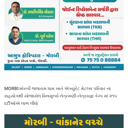
MORBI:મોરબી જલારામ ધામ ખાતે એક્યુરેટ મેટલ્સ પરિવાર ના
સહયોગથી યોજાયેલ વિનામુલ્યે નેત્રમણી-નેત્રયજ્ઞ કેમ્પ માં ૨૧૫
દર્દીઓએ લાભ લીધો