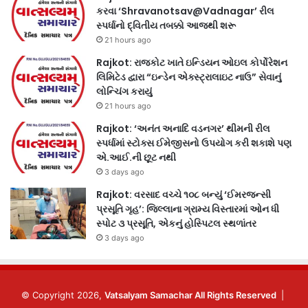
કરવા ‘Shravanotsav@Vadnagar’ રીલ
સ્પર્ધાનો દ્વિતીય તબક્કો આજથી શરૂ
21 hours ago
Rajkot: રાજકોટ ખાતે ઇન્ડિયન ઓઇલ કોર્પોરેશન
લિમિટેડ દ્વારા “ઇન્ડેન એક્સ્ટ્રાલાઇટ નાઉ” સેવાનું
લોન્ચિંગ કરાયું
21 hours ago
Rajkot: ‘અનંત અનાદિ વડનગર’ થીમની રીલ
સ્પર્ધામાં સ્ટોક્સ ઈમેજીસનો ઉપયોગ કરી શકાશે પણ
એ.આઈ.ની છૂટ નથી
3 days ago
Rajkot: વરસાદ વચ્ચે ૧૦૮ બન્યું ‘ઈમરજન્સી
પ્રસૂતિ ગૃહ’: જિલ્લાના ગ્રામ્ય વિસ્તારમાં ઓન ધી
સ્પોટ ૩ પ્રસૂતિ, એકનું હોસ્પિટલ સ્થળાંતર
3 days ago
© Copyright 2026,
Vatsalyam Samachar All Rights Reserved
|