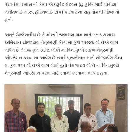
પ્રવર્તમાન માસ નો કેમ્પ એક્યુરેટ મેટલ્સ (હ.હીરેનભાઈ પોરીયા,
લલીતભાઈ મારૂ, હીરેનભાઈ ટાંક) પરિવાર ના સહયોગથી યોજાયો
હતો.
અત્રે ઉલ્લેખનીય છે કે મોરબી જલારામ ધામ ખાતે ગત ૫૭ માસ
દરમિયાન યોજાયેલ નેત્રમણી કેમ્પ મા કુલ ૧૫૯૪૪ લોકોએ લાભ
લીધેલ છે તેમજ કુલ ૭૩૧૮ લોકો ના વિનામુલ્યે સફળ નેત્રમણી
ઓપરેશન કરવા મા આવેલ છે ત્યારે પ્રવર્તમાન માસે યોજાયેલ કેમ્પ
મા કુલ ૨૧૫ લોકોએ લાભ લીધો હતો તેમજ ૮૩ લોકો ના વિનામુલ્યે
નેત્રમણી ઓપરેશન કરવા માટે રવાના કરવામાં આવ્યા હતા.