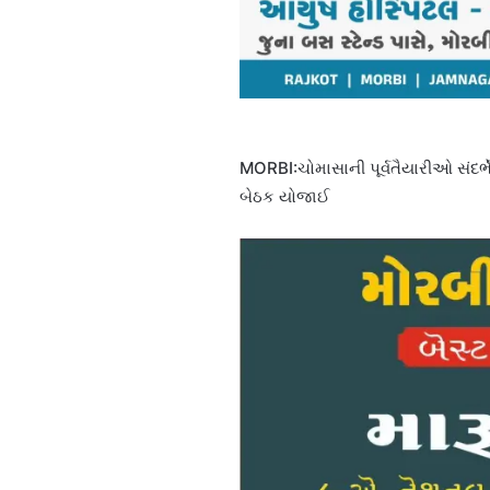
MORBI:ચોમાસાની પૂર્વતૈયારીઓ સંદર્ભે 
બેઠક યોજાઈ