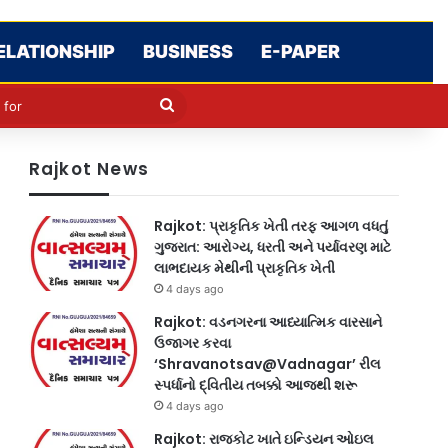
ELATIONSHIP
BUSINESS
E-PAPER
le
in
Search
for
Rajkot News
Rajkot: પ્રાકૃતિક ખેતી તરફ આગળ વધતું
ગુજરાત: આરોગ્ય, ધરતી અને પર્યાવરણ માટે
લાભદાયક મેથીની પ્રાકૃતિક ખેતી
4 days ago
Rajkot: વડનગરના આધ્યાત્મિક વારસાને
ઉજાગર કરવા
‘Shravanotsav@Vadnagar’ રીલ
સ્પર્ધાનો દ્વિતીય તબક્કો આજથી શરૂ
4 days ago
Rajkot: રાજકોટ ખાતે ઇન્ડિયન ઓઇલ