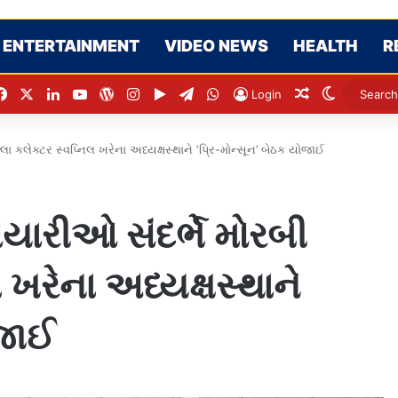
ENTERTAINMENT
VIDEO NEWS
HEALTH
R
Facebook
X
LinkedIn
YouTube
WordPress
Instagram
Google Play
Telegram
WhatsApp
Random Artic
Switch sk
Login
લા કલેક્ટર સ્વપ્નિલ ખરેના અધ્યક્ષસ્થાને ‘પ્રિ-મોન્સૂન’ બેઠક યોજાઈ
ૈયારીઓ સંદર્ભે મોરબી
 ખરેના અધ્યક્ષસ્થાને
ોજાઈ