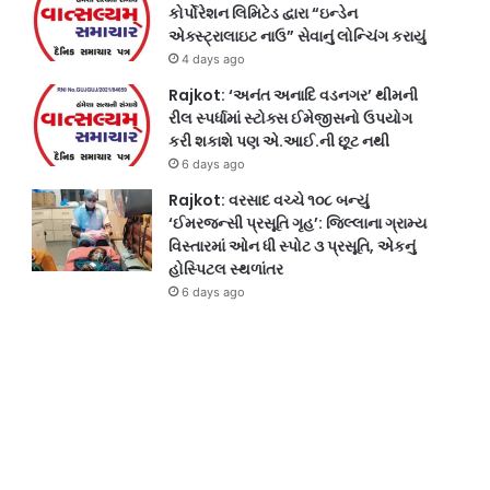
કોર્પોરેશન લિમિટેડ દ્વારા “ઇન્ડેન
એક્સ્ટ્રાલાઇટ નાઉ” સેવાનું લોન્ચિંગ કરાયું
4 days ago
Rajkot: ‘અનંત અનાદિ વડનગર’ થીમની
રીલ સ્પર્ધામાં સ્ટોક્સ ઈમેજીસનો ઉપયોગ
કરી શકાશે પણ એ.આઈ.ની છૂટ નથી
6 days ago
Rajkot: વરસાદ વચ્ચે ૧૦૮ બન્યું
‘ઈમરજન્સી પ્રસૂતિ ગૃહ’: જિલ્લાના ગ્રામ્ય
વિસ્તારમાં ઓન ધી સ્પોટ ૩ પ્રસૂતિ, એકનું
હોસ્પિટલ સ્થળાંતર
6 days ago