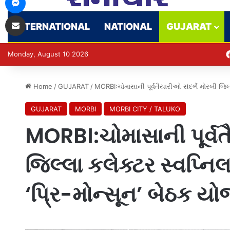
Share via Email
INTERNATIONAL
NATIONAL
GUJARAT
Monday, August 10 2026
Home
/
GUJARAT
/
MORBI:ચોમાસાની પૂર્વતૈયારીઓ સંદર્ભે મોરબી જિલ્
GUJARAT
MORBI
MORBI CITY / TALUKO
MORBI:ચોમાસાની પૂર્વત
જિલ્લા કલેક્ટર સ્વપ્નિલ
‘પ્રિ-મોન્સૂન’ બેઠક ય