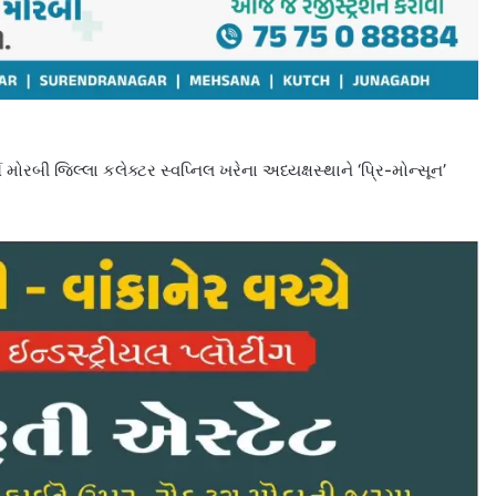
મોરબી જિલ્લા કલેક્ટર સ્વપ્નિલ ખરેના અધ્યક્ષસ્થાને ‘પ્રિ-મોન્સૂન’