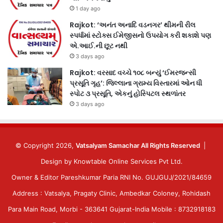
1 day ago
Rajkot: ‘અનંત અનાદિ વડનગર’ થીમની રીલ
સ્પર્ધામાં સ્ટોક્સ ઈમેજીસનો ઉપયોગ કરી શકાશે પણ
એ.આઈ.ની છૂટ નથી
3 days ago
Rajkot: વરસાદ વચ્ચે ૧૦૮ બન્યું ‘ઈમરજન્સી
પ્રસૂતિ ગૃહ’: જિલ્લાના ગ્રામ્ય વિસ્તારમાં ઓન ધી
સ્પોટ ૩ પ્રસૂતિ, એકનું હોસ્પિટલ સ્થળાંતર
3 days ago
© Copyright 2026,
Vatsalyam Samachar All Rights Reserved
|
Design by
Knowtable Online Services Pvt Ltd.
Owner & Editor Pareshkumar Paria RNI No. GUJGUJ/2021/84659
Address : Vatsalya, Pragaty Clinic, Ambedkar Coloney, Rohidash
Para Main Road, Morbi - 363641 Gujarat-India Mobile : 8732918183