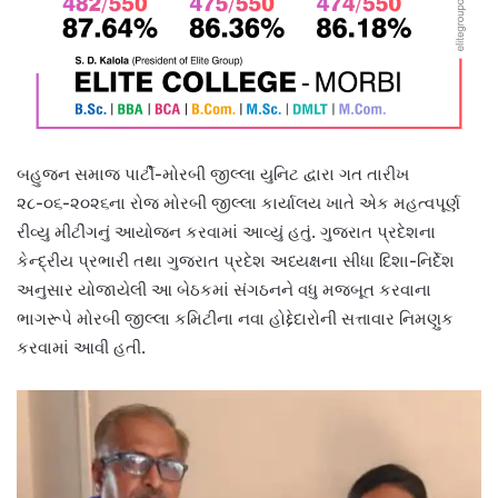
બહુજન સમાજ પાર્ટી-મોરબી જીલ્લા યુનિટ દ્વારા ગત તારીખ
૨૮-૦૬-૨૦૨૬ના રોજ મોરબી જીલ્લા કાર્યાલય ખાતે એક મહત્વપૂર્ણ
રીવ્યુ મીટીંગનું આયોજન કરવામાં આવ્યું હતું. ગુજરાત પ્રદેશના
કેન્દ્રીય પ્રભારી તથા ગુજરાત પ્રદેશ અધ્યક્ષના સીધા દિશા-નિર્દેશ
અનુસાર યોજાયેલી આ બેઠકમાં સંગઠનને વધુ મજબૂત કરવાના
ભાગરૂપે મોરબી જીલ્લા કમિટીના નવા હોદ્દેદારોની સત્તાવાર નિમણુક
કરવામાં આવી હતી.