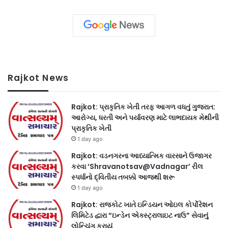
Rajkot News
Rajkot: પ્રાકૃતિક ખેતી તરફ આગળ વધતું ગુજરાત:
આરોગ્ય, ધરતી અને પર્યાવરણ માટે લાભદાયક મેથીની
પ્રાકૃતિક ખેતી
1 day ago
Rajkot: વડનગરના આધ્યાત્મિક વારસાને ઉજાગર
કરવા ‘Shravanotsav@Vadnagar’ રીલ
સ્પર્ધાનો દ્વિતીય તબક્કો આજથી શરૂ
1 day ago
Rajkot: રાજકોટ ખાતે ઇન્ડિયન ઓઇલ કોર્પોરેશન
લિમિટેડ દ્વારા “ઇન્ડેન એક્સ્ટ્રાલાઇટ નાઉ” સેવાનું
લોન્ચિંગ કરાયું