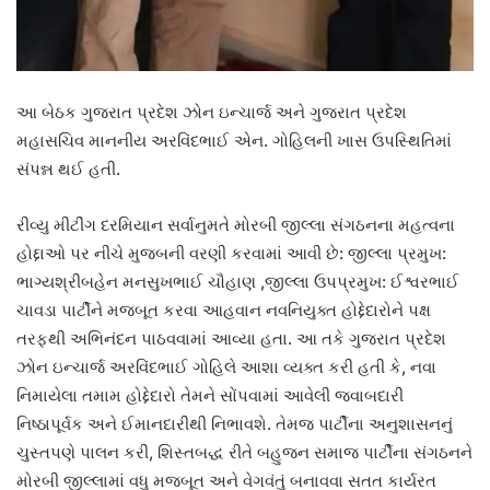
આ બેઠક ગુજરાત પ્રદેશ ઝોન ઇન્ચાર્જ અને ગુજરાત પ્રદેશ
મહાસચિવ માનનીય અરવિંદભાઈ એન. ગોહિલની ખાસ ઉપસ્થિતિમાં
સંપન્ન થઈ હતી.
રીવ્યુ મીટીંગ દરમિયાન સર્વાનુમતે મોરબી જીલ્લા સંગઠનના મહત્વના
હોદ્દાઓ પર નીચે મુજબની વરણી કરવામાં આવી છે: જીલ્લા પ્રમુખ:
ભાગ્યશ્રીબહેન મનસુખભાઈ ચૌહાણ ,જીલ્લા ઉપપ્રમુખ: ઈશ્વરભાઈ
ચાવડા પાર્ટીને મજબૂત કરવા આહવાન નવનિયુક્ત હોદ્દેદારોને પક્ષ
તરફથી અભિનંદન પાઠવવામાં આવ્યા હતા. આ તકે ગુજરાત પ્રદેશ
ઝોન ઇન્ચાર્જ અરવિંદભાઈ ગોહિલે આશા વ્યક્ત કરી હતી કે, નવા
નિમાયેલા તમામ હોદ્દેદારો તેમને સોંપવામાં આવેલી જવાબદારી
નિષ્ઠાપૂર્વક અને ઈમાનદારીથી નિભાવશે. તેમજ પાર્ટીના અનુશાસનનું
ચુસ્તપણે પાલન કરી, શિસ્તબદ્ધ રીતે બહુજન સમાજ પાર્ટીના સંગઠનને
મોરબી જીલ્લામાં વધુ મજબૂત અને વેગવંતું બનાવવા સતત કાર્યરત