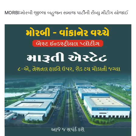
MORBI:મોરબી જીલ્લા બહુજન સમાજ પાર્ટીની રીવ્યુ મીટીંગ યોજાઈ