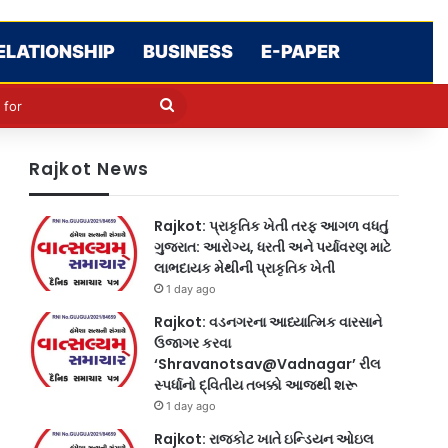
ELATIONSHIP
BUSINESS
E-PAPER
le
in
Search
for
Rajkot News
Rajkot: પ્રાકૃતિક ખેતી તરફ આગળ વધતું
ગુજરાત: આરોગ્ય, ધરતી અને પર્યાવરણ માટે
લાભદાયક મેથીની પ્રાકૃતિક ખેતી
1 day ago
Rajkot: વડનગરના આધ્યાત્મિક વારસાને
ઉજાગર કરવા
‘Shravanotsav@Vadnagar’ રીલ
સ્પર્ધાનો દ્વિતીય તબક્કો આજથી શરૂ
1 day ago
Rajkot: રાજકોટ ખાતે ઇન્ડિયન ઓઇલ