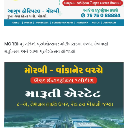
MORBI:પ્રગતિનો પ્રવેશોત્સવ : મોટીબરારમાં કન્યા કેળવણી
મહોત્સવ અને શાળા પ્રવેશોત્સવ યોજાયો