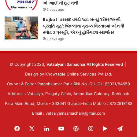
એ.આઈ.ની છૂટ નથી
2 days ago
Rajkot: વરસાદ વચ્ચે ૧૦૮ બન્યું ‘ઈમરજન્સી
પ્રસૂતિ ગૃહ’: જિલ્લાના ગ્રામ્ય વિસ્તારમાં ઓન ધી
સ્પોટ ૩ પ્રસૂતિ, એકનું હોસ્પિટલ સ્થળાંતર
2 days ago
© Copyright 2026,
Vatsalyam Samachar All Rights Reserved
|
Design by
Knowtable Online Services Pvt Ltd.
Owner & Editor Pareshkumar Paria RNI No. GUJGUJ/2021/84659
Address : Vatsalya, Pragaty Clinic, Ambedkar Coloney, Rohidash
Para Main Road, Morbi - 363641 Gujarat-India Mobile : 8732918183
Email : vatsalyamsamachar@gmail.com
Facebook
X
LinkedIn
YouTube
WordPress
Instagram
Google
Tele