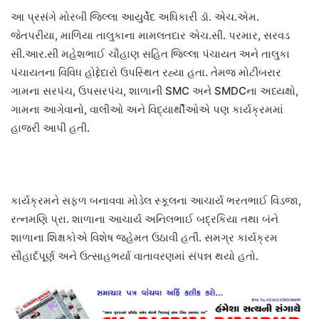
આ પ્રસંગે મોરબી જિલ્લા આયુર્વેદ અધિકારી ડૉ. એચ.એમ.
જેતપરીયા, માળિયા તાલુકાના મામલતદાર એચ.સી. પરમાર, સરવડ
સી.આર.સી મહેશભાઈ ચૌહાણ સહિત જિલ્લા પંચાયત અને તાલુકા
પંચાયતના વિવિધ હોદ્દેદારો ઉપસ્થિત રહ્યા હતા. તેમજ મોટીબરાર
ગામના સરપંચ, ઉપસરપંચ, શાળાની SMC અને SMDCના અધ્યક્ષો,
ગામના આગેવાનો, વાલીઓ અને વિદ્યાર્થીઓએ પણ કાર્યક્રમમાં
હાજરી આપી હતી.
કાર્યક્રમને સફળ બનાવવા મોડેલ સ્કૂલના આચાર્ય ભરતભાઈ વિડજા,
રત્નમણિ પ્રા. શાળાના આચાર્ય અનિલભાઈ બદ્રકિયા તથા બંને
શાળાના શિક્ષકોએ વિશેષ જહેમત ઉઠાવી હતી. સમગ્ર કાર્યક્રમ
સૌહાર્દપૂર્ણ અને ઉત્સાહભર્યા વાતાવરણમાં સંપન્ન થયો હતો.