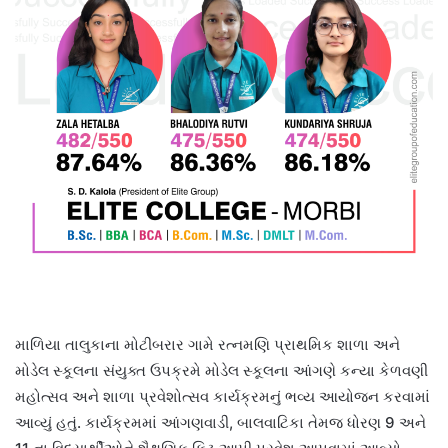
માળિયા તાલુકાના મોટીબરાર ગામે રત્નમણિ પ્રાથમિક શાળા અને
મોડેલ સ્કૂલના સંયુક્ત ઉપક્રમે મોડેલ સ્કૂલના આંગણે કન્યા કેળવણી
મહોત્સવ અને શાળા પ્રવેશોત્સવ કાર્યક્રમનું ભવ્ય આયોજન કરવામાં
આવ્યું હતું. કાર્યક્રમમાં આંગણવાડી, બાલવાટિકા તેમજ ધોરણ 9 અને