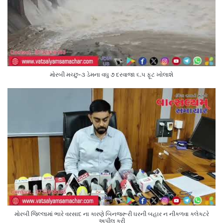
મોરબી મચ્છુ-૩ ડેમના વઘુ ૭ દરવાજા ૬.૫ ફૂટ ખોલાશે
મોરબી જિલ્લામાં ભારે વરસાદ ના કારણે બિનજરૂરી ઘરની બહાર ન નીકળવા કલેક્ટરે
અપીલ કરી