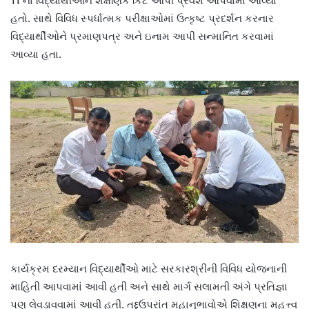
11 ના વિદ્યાર્થીઓને શૈક્ષણિક કિટ આપી પ્રવેશ આપવામાં આવ્યો
હતો. સાથે વિવિધ સ્પર્ધાત્મક પરીક્ષાઓમાં ઉત્કૃષ્ટ પ્રદર્શન કરનાર
વિદ્યાર્થીઓને પ્રમાણપત્ર અને ઇનામ આપી સન્માનિત કરવામાં
આવ્યા હતા.
કાર્યક્રમ દરમ્યાન વિદ્યાર્થીઓ માટે સરકારશ્રીની વિવિધ યોજનાની
માહિતી આપવામાં આવી હતી અને સાથે માર્ગ સલામતી અંગે પ્રતિજ્ઞા
પણ લેવડાવવામાં આવી હતી. તદ્દઉપરાંત મહાનુભાવોએ શિક્ષણના મહત્ત્વ