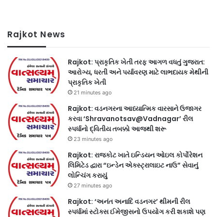
Rajkot News
Rajkot: પ્રાકૃતિક ખેતી તરફ આગળ વધતું ગુજરાત:
આરોગ્ય, ધરતી અને પર્યાવરણ માટે લાભદાયક મેથીની
પ્રાકૃતિક ખેતી
21 minutes ago
Rajkot: વડનગરના આધ્યાત્મિક વારસાને ઉજાગર
કરવા ‘Shravanotsav@Vadnagar’ રીલ
સ્પર્ધાનો દ્વિતીય તબક્કો આજથી શરૂ
23 minutes ago
Rajkot: રાજકોટ ખાતે ઇન્ડિયન ઓઇલ કોર્પોરેશન
લિમિટેડ દ્વારા “ઇન્ડેન એક્સ્ટ્રાલાઇટ નાઉ” સેવાનું
લોન્ચિંગ કરાયું
27 minutes ago
Rajkot: ‘અનંત અનાદિ વડનગર’ થીમની રીલ
સ્પર્ધામાં સ્ટોક્સ ઈમેજીસનો ઉપયોગ કરી શકાશે પણ