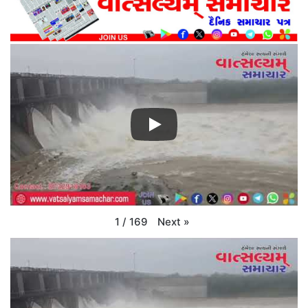
Next
»
1
/
169