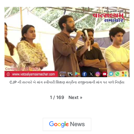
CJP ની સરકારે બે માંગ સ્વીકારી શિક્ષણ મંત્રીના રાજીનામાની માંગ પર કાલે નિર્ણય
Next
»
1
/
169