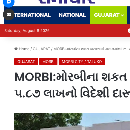
Share via Email
INTERNATIONAL
NATIONAL
GUJARAT
Saturday, August 8 2026
Home
/
GUJARAT
/
MORBI:​મોરબીના શકત શનાળામાં મકાનમાંથી રૂ. 
GUJARAT
MORBI
MORBI CITY / TALUKO
MORBI:​મોરબીના શકત શ
૫.૮૭ લાખનો વિદેશી દા