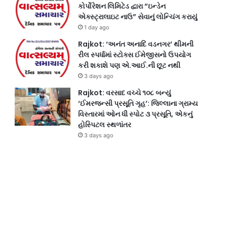
કોર્પોરેશન લિમિટેડ દ્વારા “ઇન્ડેન
એક્સ્ટ્રાલાઇટ નાઉ” સેવાનું લોન્ચિંગ કરાયું
1 day ago
Rajkot: ‘અનંત અનાદિ વડનગર’ થીમની
રીલ સ્પર્ધામાં સ્ટોક્સ ઈમેજીસનો ઉપયોગ
કરી શકાશે પણ એ.આઈ.ની છૂટ નથી
3 days ago
Rajkot: વરસાદ વચ્ચે ૧૦૮ બન્યું
‘ઈમરજન્સી પ્રસૂતિ ગૃહ’: જિલ્લાના ગ્રામ્ય
વિસ્તારમાં ઓન ધી સ્પોટ ૩ પ્રસૂતિ, એકનું
હોસ્પિટલ સ્થળાંતર
3 days ago