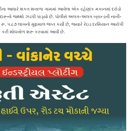
ીના આધારે શકત શનાળા ગામમાં આવેલા એક રહેણાંક મકાનમાં દરોડો
ેશી દારૂનો જથ્થો ઝડપી પાડ્યો છે. પોલીસે અલગ-અલગ બ્રાન્ડની નાની-
ૂ. ૫.૮૭ લાખનો મુદ્દામાલ જપ્ત કર્યો છે, જ્યારે રેઇડ દરમિયાન આરોપી
 કરી શોધખોળ શરૂ કરવામાં આવી છે.