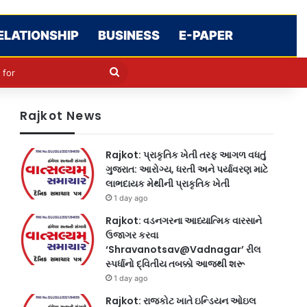
ELATIONSHIP
BUSINESS
E-PAPER
le
in
Search
for
Rajkot News
Rajkot: પ્રાકૃતિક ખેતી તરફ આગળ વધતું
ગુજરાત: આરોગ્ય, ધરતી અને પર્યાવરણ માટે
લાભદાયક મેથીની પ્રાકૃતિક ખેતી
1 day ago
Rajkot: વડનગરના આધ્યાત્મિક વારસાને
ઉજાગર કરવા
‘Shravanotsav@Vadnagar’ રીલ
સ્પર્ધાનો દ્વિતીય તબક્કો આજથી શરૂ
1 day ago
Rajkot: રાજકોટ ખાતે ઇન્ડિયન ઓઇલ