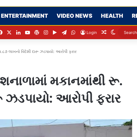
ENTERTAINMENT
VIDEO NEWS
HEALTH
R
Facebook
X
LinkedIn
YouTube
WordPress
Instagram
Google Play
Telegram
WhatsApp
Random Artic
Switch sk
Login
૫.૮૭ લાખનો વિદેશી દારૂ ઝડપાયો: આરોપી ફરાર
નાળામાં મકાનમાંથી રૂ.
રૂ ઝડપાયો: આરોપી ફરાર