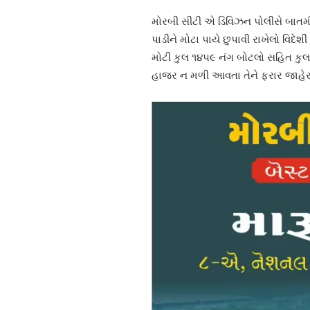
મોરબી સીટી એ ડિવિઝન પોલીસે બાતમ
પાડીને મોટા પાયે છુપાવી રાખેલો વિદ
મોટી કુલ ૧૪૫૯ નંગ બોટલો સહિત કુલ ર
હાજર ન મળી આવતા તેને ફરાર જાહેર