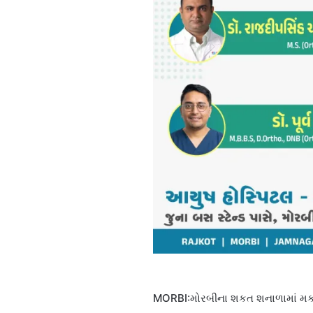
MORBI:​મોરબીના શકત શનાળામાં મકાન