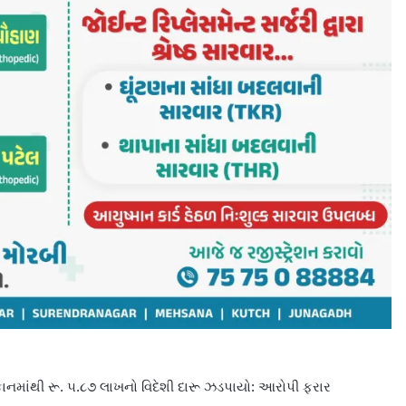
માંથી રૂ. ૫.૮૭ લાખનો વિદેશી દારૂ ઝડપાયો: આરોપી ફરાર