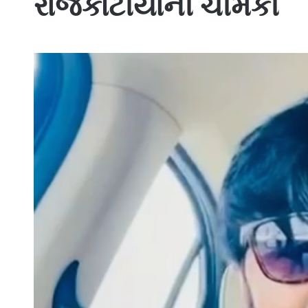
રાજકોટીયાની ચીમકી