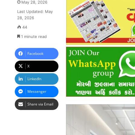
May 28, 2026
Last Updated: May
28, 2026
44
1 minute read
Facebook
X
LinkedIn
Messenger
Share via Email