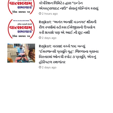
કોર્પોરેશન લિમિટેડ દ્વારા “ઇન્ડેન
એક્સ્ટ્રાલાઇટ નાઉ” સેવાનું લોન્ચિંગ કરાયું
2 hours ago
Rajkot: ‘અનંત અનાદિ વડનગર’ થીમની
રીલ સ્પર્ધામાં સ્ટોક્સ ઈમેજીસનો ઉપયોગ
કરી શકાશે પણ એ.આઈ.ની છૂટ નથી
2 days ago
Rajkot: વરસાદ વચ્ચે ૧૦૮ બન્યું
‘ઈમરજન્સી પ્રસૂતિ ગૃહ’: જિલ્લાના ગ્રામ્ય
વિસ્તારમાં ઓન ધી સ્પોટ ૩ પ્રસૂતિ, એકનું
હોસ્પિટલ સ્થળાંતર
2 days ago