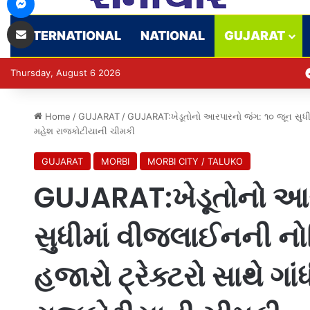
Share via Email
INTERNATIONAL
NATIONAL
GUJARAT
Thursday, August 6 2026
Home
/
GUJARAT
/
GUJARAT:ખેડૂતોનો આરપારનો જંગ: ૧૦ જૂન સુધીમા
મહેશ રાજકોટીયાની ચીમકી
GUJARAT
MORBI
MORBI CITY / TALUKO
GUJARAT:ખેડૂતોનો આર
સુધીમાં વીજલાઈનની નોટ
હજારો ટ્રેક્ટરો સાથે ગ