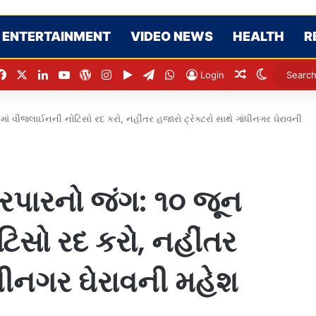
ENTERTAINMENT
VIDEO NEWS
HEALTH
R
Facebook
X
LinkedIn
YouTube
WordPress
Instagram
Google Play
Telegram
WhatsApp
Random Arti
Switch s
Login
ં વીજલાઈનની નોટિસો રદ કરો, નહીંતર હજારો ટ્રેક્ટરો સાથે ગાંધીનગર ઘેરાવની
પારનો જંગ: ૧૦ જૂન
િસો રદ કરો, નહીંતર
ાંધીનગર ઘેરાવની મહેશ