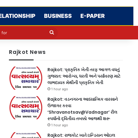
ELATIONSHIP
BUSINESS
E-PAPER
cle
kin
Search
for
Rajkot News
Rajkot: પ્રાકૃતિક ખેતી તરફ આગળ વધતું
ગુજરાત: આરોગ્ય, ધરતી અને પર્યાવરણ માટે
લાભદાયક મેથીની પ્રાકૃતિક ખેતી
1 hour ago
Rajkot: વડનગરના આધ્યાત્મિક વારસાને
ઉજાગર કરવા
‘Shravanotsav@Vadnagar’ રીલ
સ્પર્ધાનો દ્વિતીય તબક્કો આજથી શરૂ
1 hour ago
Rajkot: રાજકોટ ખાતે ઇન્ડિયન ઓઇલ