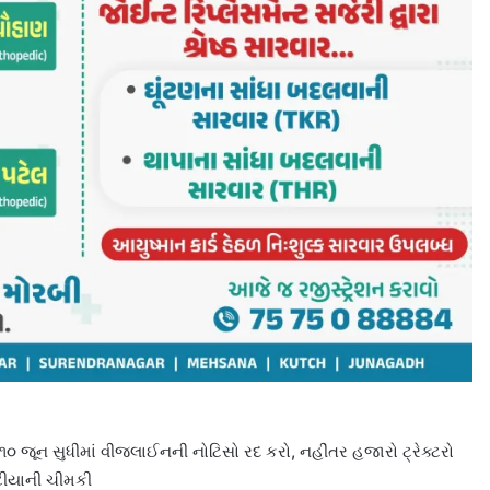
 જૂન સુધીમાં વીજલાઈનની નોટિસો રદ કરો, નહીંતર હજારો ટ્રેક્ટરો
ટીયાની ચીમકી