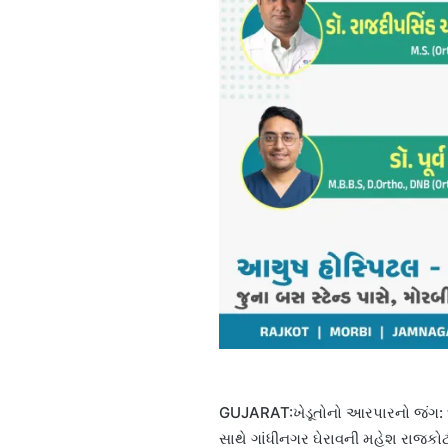
GUJARAT:ખેડૂતોનો આરપારનો જંગ: ૧૦
સાથે ગાંધીનગર ઘેરાવની મહેશ રાજકો