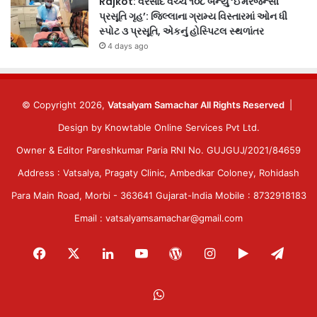
Rajkot: વરસાદ વચ્ચે ૧૦૮ બન્યું ‘ઈમરજન્સી
પ્રસૂતિ ગૃહ’: જિલ્લાના ગ્રામ્ય વિસ્તારમાં ઓન ધી
સ્પોટ ૩ પ્રસૂતિ, એકનું હોસ્પિટલ સ્થળાંતર
4 days ago
© Copyright 2026,
Vatsalyam Samachar All Rights Reserved
|
Design by
Knowtable Online Services Pvt Ltd.
Owner & Editor Pareshkumar Paria RNI No. GUJGUJ/2021/84659
Address : Vatsalya, Pragaty Clinic, Ambedkar Coloney, Rohidash
Para Main Road, Morbi - 363641 Gujarat-India Mobile : 8732918183
Email : vatsalyamsamachar@gmail.com
Facebook
X
LinkedIn
YouTube
WordPress
Instagram
Google
Tele
Play
WhatsApp