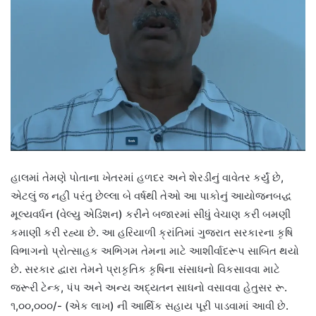
હાલમાં તેમણે પોતાના ખેતરમાં હળદર અને શેરડીનું વાવેતર કર્યું છે,
એટલું જ નહીં પરંતુ છેલ્લા બે વર્ષથી તેઓ આ પાકોનું આયોજનબદ્ધ
મૂલ્યવર્ધન (વેલ્યુ એડિશન) કરીને બજારમાં સીધું વેચાણ કરી બમણી
કમાણી કરી રહ્યા છે. આ હરિયાળી ક્રાંતિમાં ગુજરાત સરકારના કૃષિ
વિભાગનો પ્રોત્સાહક અભિગમ તેમના માટે આશીર્વાદરૂપ સાબિત થયો
છે. સરકાર દ્વારા તેમને પ્રાકૃતિક કૃષિના સંસાધનો વિકસાવવા માટે
જરૂરી ટેન્ક, પંપ અને અન્ય અદ્યતન સાધનો વસાવવા હેતુસર રૂ.
૧,૦૦,૦૦૦/- (એક લાખ) ની આર્થિક સહાય પૂરી પાડવામાં આવી છે.