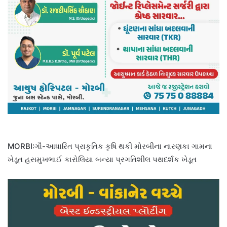
MORBI:ગૌ-આધારિત પ્રાકૃતિક કૃષિ થકી મોરબીના નારણકા ગામના
ખેડૂત હસમુખભાઈ કારોલિયા બન્યા પ્રગતિશીલ પથદર્શક ખેડૂત