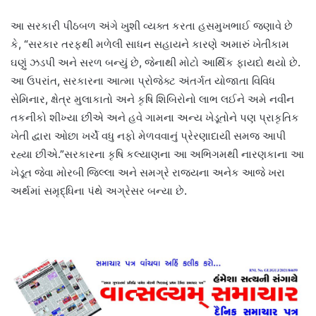
આ સરકારી પીઠબળ અંગે ખુશી વ્યક્ત કરતા હસમુખભાઈ જણાવે છે
કે, “સરકાર તરફથી મળેલી સાધન સહાયને કારણે અમારું ખેતીકામ
ઘણું ઝડપી અને સરળ બન્યું છે, જેનાથી મોટો આર્થિક ફાયદો થયો છે.
આ ઉપરાંત, સરકારના આત્મા પ્રોજેક્ટ અંતર્ગત યોજાતા વિવિધ
સેમિનાર, ક્ષેત્ર મુલાકાતો અને કૃષિ શિબિરોનો લાભ લઈને અમે નવીન
તકનીકો શીખ્યા છીએ અને હવે ગામના અન્ય ખેડૂતોને પણ પ્રાકૃતિક
ખેતી દ્વારા ઓછા ખર્ચે વધુ નફો મેળવવાનું પ્રેરણાદાયી સમજ આપી
રહ્યા છીએ.”સરકારના કૃષિ કલ્યાણના આ અભિગમથી નારણકાના આ
ખેડૂત જેવા મોરબી જિલ્લા અને સમગ્રે રાજ્યના અનેક આજે ખરા
અર્થમાં સમૃદ્ધિના પંથે અગ્રેસર બન્યા છે.