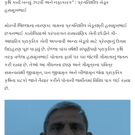
કૃષિ કાર્ય બન્યું ઝડપી અને નફાકારક” : પ્રગતિશીલ ખેડૂત
હસમુખભાઈ
મોરબી જિલ્લાના નારણકા ગામના પ્રગતિશીલ ખેડૂતશ્રી હસમુખભાઈ
છગનભાઈ કારોલિયાએ પરંપરાગત રાસાયણિક ખેતી છોડીને ગૌ-
આધારિત પ્રાકૃતિક ખેતી અપનાવી અન્ય ખેડૂતો માટે પ્રેરણાનું ઉત્તમ
ઉદાહરણ પૂરું પાડ્યું છે. છેલ્લા પાંચ વર્ષથી સંપૂર્ણપણે પ્રાકૃતિક કૃષિ
તરફ વળેલા હસમુખભાઈ પોતાના ફાર્મ પર ૫૦ જેટલી ગૌમાતાનું જતન
કરી રહ્યા છે. તેઓ આ ગૌધનના છાણ અને ગૌમૂત્રના પવિત્ર
સમન્વયથી જીવામૃત, ઘન જીવામૃત અને બીજામૃત જેવા પ્રાકૃતિક
કૃષિના ઘટકો જાતે તૈયાર કરીને પોતાની જમીનમાં વિવિધ પાક લઈ રહ્યા
છે.