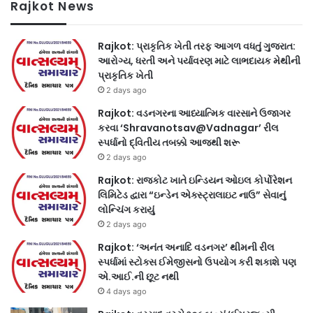
Rajkot News
Rajkot: પ્રાકૃતિક ખેતી તરફ આગળ વધતું ગુજરાત:
આરોગ્ય, ધરતી અને પર્યાવરણ માટે લાભદાયક મેથીની
પ્રાકૃતિક ખેતી
2 days ago
Rajkot: વડનગરના આધ્યાત્મિક વારસાને ઉજાગર
કરવા ‘Shravanotsav@Vadnagar’ રીલ
સ્પર્ધાનો દ્વિતીય તબક્કો આજથી શરૂ
2 days ago
Rajkot: રાજકોટ ખાતે ઇન્ડિયન ઓઇલ કોર્પોરેશન
લિમિટેડ દ્વારા “ઇન્ડેન એક્સ્ટ્રાલાઇટ નાઉ” સેવાનું
લોન્ચિંગ કરાયું
2 days ago
Rajkot: ‘અનંત અનાદિ વડનગર’ થીમની રીલ
સ્પર્ધામાં સ્ટોક્સ ઈમેજીસનો ઉપયોગ કરી શકાશે પણ
એ.આઈ.ની છૂટ નથી
4 days ago