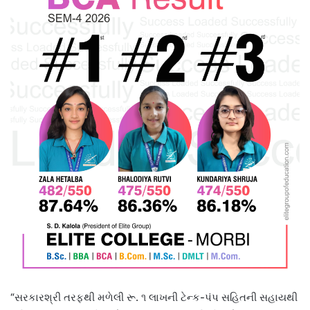
“સરકારશ્રી તરફથી મળેલી રૂ. ૧ લાખની ટેન્ક-પંપ સહિતની સહાયથી