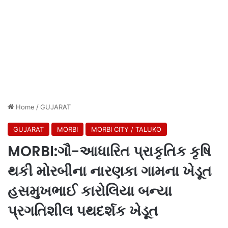
Home
/
GUJARAT
GUJARAT
MORBI
MORBI CITY / TALUKO
MORBI:ગૌ-આધારિત પ્રાકૃતિક કૃષિ
થકી મોરબીના નારણકા ગામના ખેડૂત
હસમુખભાઈ કારોલિયા બન્યા
પ્રગતિશીલ પથદર્શક ખેડૂત