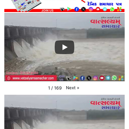
Next
»
1
/
169