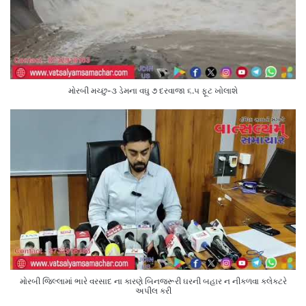
મોરબી મચ્છુ-૩ ડેમના વઘુ ૭ દરવાજા ૬.૫ ફૂટ ખોલાશે
મોરબી જિલ્લામાં ભારે વરસાદ ના કારણે બિનજરૂરી ઘરની બહાર ન નીકળવા કલેક્ટરે
અપીલ કરી