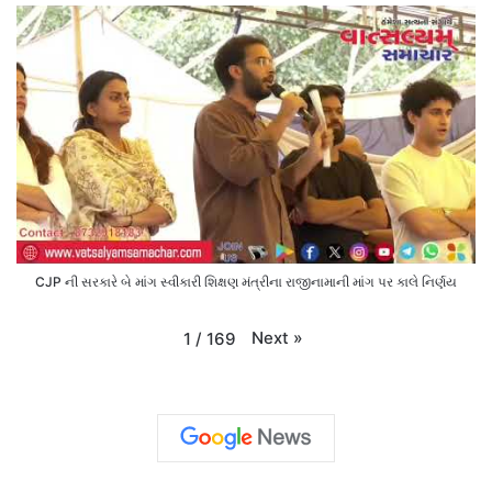
CJP ની સરકારે બે માંગ સ્વીકારી શિક્ષણ મંત્રીના રાજીનામાની માંગ પર કાલે નિર્ણય
Next
»
1
/
169