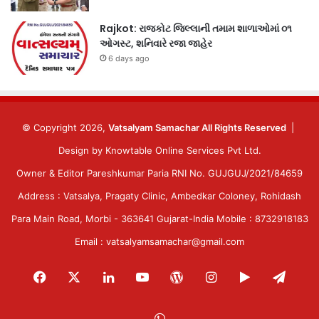
Rajkot: રાજકોટ જિલ્લાની તમામ શાળાઓમાં ૦૧
ઓગસ્ટ, શનિવારે રજા જાહેર
6 days ago
© Copyright 2026,
Vatsalyam Samachar All Rights Reserved
|
Design by
Knowtable Online Services Pvt Ltd.
Owner & Editor Pareshkumar Paria RNI No. GUJGUJ/2021/84659
Address : Vatsalya, Pragaty Clinic, Ambedkar Coloney, Rohidash
Para Main Road, Morbi - 363641 Gujarat-India Mobile : 8732918183
Email : vatsalyamsamachar@gmail.com
Facebook
X
LinkedIn
YouTube
WordPress
Instagram
Google
Tele
Play
WhatsApp