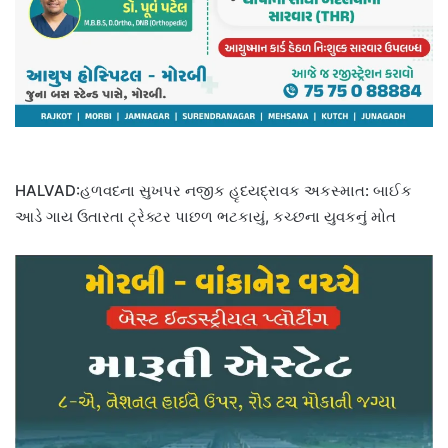
HALVAD:હળવદના સુખપર નજીક હૃદયદ્રાવક અકસ્માત: બાઈક
આડે ગાય ઉતારતા ટ્રેક્ટર પાછળ ભટકાયું, કચ્છના યુવકનું મોત