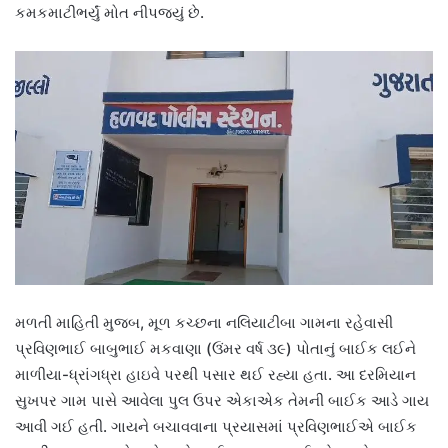
કમકમાટીભર્યું મોત નીપજ્યું છે.
મળતી માહિતી મુજબ, મૂળ કચ્છના નલિયાટીબા ગામના રહેવાસી
પ્રવિણભાઈ બાબુભાઈ મકવાણા (ઉંમર વર્ષ ૩૯) પોતાનું બાઈક લઈને
માળીયા-ધ્રાંગધ્રા હાઇવે પરથી પસાર થઈ રહ્યા હતા. આ દરમિયાન
સુખપર ગામ પાસે આવેલા પુલ ઉપર એકાએક તેમની બાઈક આડે ગાય
આવી ગઈ હતી. ગાયને બચાવવાના પ્રયાસમાં પ્રવિણભાઈએ બાઈક