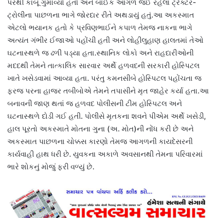
પરથી કાબૂ ગુમાવ્યો હતો અને બાઈક આગળ જઈ રહેલા ટ્રેક્ટર-
ટ્રોલીના પાછળના ભાગે જોરદાર રીતે અથડાયું હતું.આ અકસ્માત
એટલો ભયાનક હતો કે પ્રવિણભાઈને કપાળ તેમજ નાકના ભાગે
અત્યંત ગંભીર ઈજાઓ પહોંચી હતી અને લોહીલુહાણ હાલતમાં તેઓ
ઘટનાસ્થળે જ ઢળી પડ્યા હતા.સ્થાનિક લોકો અને રાહદારીઓની
મદદથી તેમને તાત્કાલિક સારવાર અર્થે હળવદની સરકારી હોસ્પિટલ
ખાતે ખસેડવામાં આવ્યા હતા. પરંતુ કમનસીબે હોસ્પિટલ પહોંચતા જ
ફરજ પરના હાજર તબીબોએ તેમને તપાસીને મૃત જાહેર કર્યા હતા.આ
બનાવની જાણ થતાં જ હળવદ પોલીસની ટીમ હોસ્પિટલ અને
ઘટનાસ્થળે દોડી ગઈ હતી. પોલીસે મૃતકના શવને પીએમ અર્થે ખસેડી,
હાલ પૂરતો અકસ્માતે મોતના ગુના (અ. મોત)ની નોંધ કરી છે અને
અકસ્માત પાછળના ચોક્કસ કારણો તેમજ આગળની કાયદેસરની
કાર્યવાહી હાથ ધરી છે. યુવકના અકાળે અવસાનથી તેમના પરિવારમાં
ભારે શોકનું મોજું ફરી વળ્યું છે.