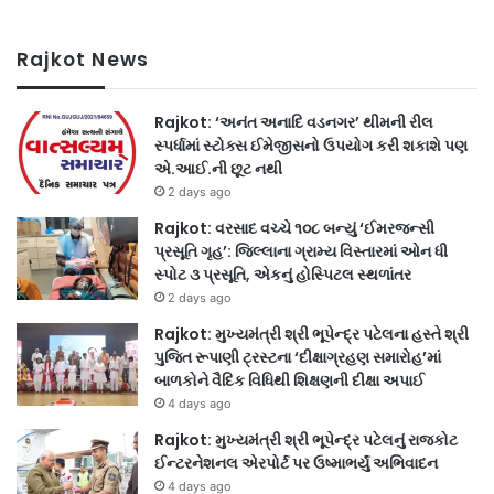
Rajkot News
Rajkot: ‘અનંત અનાદિ વડનગર’ થીમની રીલ
સ્પર્ધામાં સ્ટોક્સ ઈમેજીસનો ઉપયોગ કરી શકાશે પણ
એ.આઈ.ની છૂટ નથી
2 days ago
Rajkot: વરસાદ વચ્ચે ૧૦૮ બન્યું ‘ઈમરજન્સી
પ્રસૂતિ ગૃહ’: જિલ્લાના ગ્રામ્ય વિસ્તારમાં ઓન ધી
સ્પોટ ૩ પ્રસૂતિ, એકનું હોસ્પિટલ સ્થળાંતર
2 days ago
Rajkot: મુખ્યમંત્રી શ્રી ભૂપેન્દ્ર પટેલના હસ્તે શ્રી
પુજિત રૂપાણી ટ્રસ્ટના ‘દીક્ષાગ્રહણ સમારોહ’માં
બાળકોને વૈદિક વિધિથી શિક્ષણની દીક્ષા અપાઈ
4 days ago
Rajkot: મુખ્યમંત્રી શ્રી ભૂપેન્દ્ર પટેલનું રાજકોટ
ઈન્ટરનેશનલ એરપોર્ટ પર ઉષ્માભર્યું અભિવાદન
4 days ago