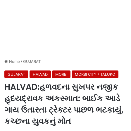
Home
/
GUJARAT
GUJARAT
HALVAD
MORBI
MORBI CITY / TALUKO
HALVAD:હળવદના સુખપર નજીક
હૃદયદ્રાવક અકસ્માત: બાઈક આડે
ગાય ઉતારતા ટ્રેક્ટર પાછળ ભટકાયું,
કચ્છના યુવકનું મોત