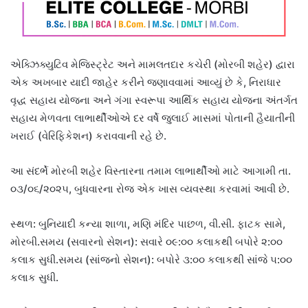
એક્ઝિક્યુટિવ મેજિસ્ટ્રેટ અને મામલતદાર કચેરી (મોરબી શહેર) દ્વારા
એક અખબાર યાદી જાહેર કરીને જણાવવામાં આવ્યું છે કે, નિરાધાર
વૃદ્ધ સહાય યોજના અને ગંગા સ્વરૂપા આર્થિક સહાય યોજના અંતર્ગત
સહાય મેળવતા લાભાર્થીઓએ દર વર્ષે જુલાઈ માસમાં પોતાની હૈયાતીની
ખરાઈ (વેરિફિકેશન) કરાવવાની રહે છે.
આ સંદર્ભે મોરબી શહેર વિસ્તારના તમામ લાભાર્થીઓ માટે આગામી તા.
૦૩/૦૬/૨૦૨૫, બુધવારના રોજ એક ખાસ વ્યવસ્થા કરવામાં આવી છે.
સ્થળ: બુનિયાદી કન્યા શાળા, મણિ મંદિર પાછળ, વી.સી. ફાટક સામે,
મોરબી.સમય (સવારનો સેશન): સવારે ૦૯:૦૦ કલાકથી બપોરે ૨:૦૦
કલાક સુધી.સમય (સાંજનો સેશન): બપોરે ૩:૦૦ કલાકથી સાંજે ૫:૦૦
કલાક સુધી.