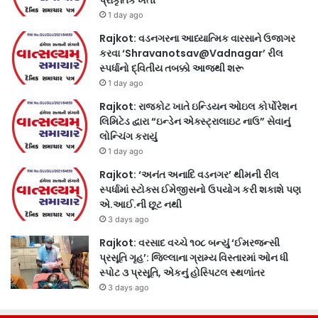
1 day ago
Rajkot: વડનગરના આધ્યાત્મિક વારસાને ઉજાગર
કરવા ‘Shravanotsav@Vadnagar’ રીલ
સ્પર્ધાનો દ્વિતીય તબક્કો આજથી શરૂ
1 day ago
Rajkot: રાજકોટ ખાતે ઇન્ડિયન ઓઇલ કોર્પોરેશન
લિમિટેડ દ્વારા “ઇન્ડેન એક્સ્ટ્રાલાઇટ નાઉ” સેવાનું
લોન્ચિંગ કરાયું
1 day ago
Rajkot: ‘અનંત અનાદિ વડનગર’ થીમની રીલ
સ્પર્ધામાં સ્ટોક્સ ઈમેજીસનો ઉપયોગ કરી શકાશે પણ
એ.આઈ.ની છૂટ નથી
3 days ago
Rajkot: વરસાદ વચ્ચે ૧૦૮ બન્યું ‘ઈમરજન્સી
પ્રસૂતિ ગૃહ’: જિલ્લાના ગ્રામ્ય વિસ્તારમાં ઓન ધી
સ્પોટ ૩ પ્રસૂતિ, એકનું હોસ્પિટલ સ્થળાંતર
3 days ago