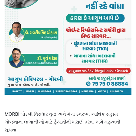
MORBI:મોરબી નિરાધાર વૃદ્ધ અને ગંગા સ્વરૂપા આર્થિક સહાય
યોજનાના લાભાર્થીઓ માટે હૈયાતીની ખરાઈ કરવા અંગે મહત્વની
સૂચના