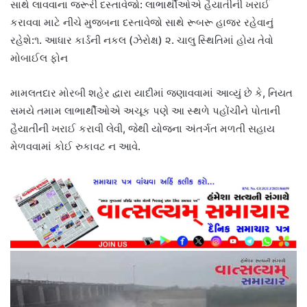
સાથે લાવવાના જરૂરી દસ્તાવેજો: લાભાર્થીઓએ હૈયાતીની ખરાઈ
કરાવવા માટે નીચે મુજબના દસ્તાવેજો સાથે રૂબરૂ હાજર રહેવાનું
રહેશે:૧. આધાર કાર્ડની નકલ (ઝેરોક્ષ) ૨. ચાલુ સ્થિતિમાં હોય તેવો
મોબાઈલ ફોન
મામલતદાર મોરબી શહેર દ્વારા યાદીમાં જણાવવામાં આવ્યું છે કે, નિયત
સમયે તમામ લાભાર્થીઓએ અચૂક પણે આ સ્થળે પહોંચીને પોતાની
હૈયાતીની ખરાઈ કરાવી લેવી, જેથી યોજના અંતર્ગત મળતી સહાય
મેળવવામાં કોઈ રુકાવટ ન આવે.