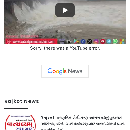
Sorry, there was a YouTube error.
Rajkot News
Rajkot: પ્રાકૃતિક ખેતી તરફ આગળ વધતું ગુજરાત:
આરોગ્ય, ધરતી અને પર્યાવરણ માટે લાભદાયક મેથીની
પ્રાકૃતિક ખેતી