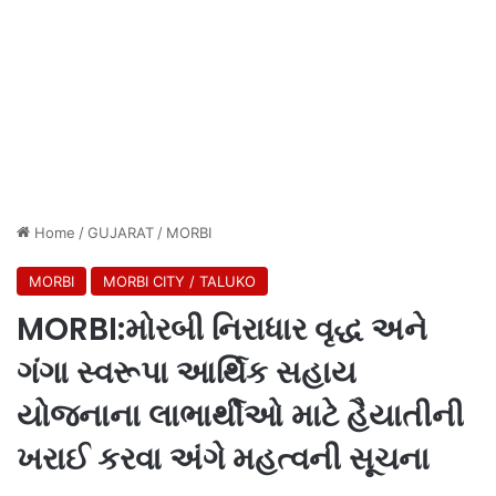
Home
/
GUJARAT
/
MORBI
MORBI
MORBI CITY / TALUKO
MORBI:મોરબી નિરાધાર વૃદ્ધ અને
ગંગા સ્વરૂપા આર્થિક સહાય
યોજનાના લાભાર્થીઓ માટે હૈયાતીની
ખરાઈ કરવા અંગે મહત્વની સૂચના