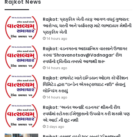
Rajkot News
Rajkot: પ્રાકૃતિક ખેતી તરફ આગળ વધતું ગુજરાત:
આરોગ્ય, ધરતી અને પર્યાવરણ માટે લાભદાયક મેથીની
પ્રાકૃતિક ખેતી
14 hours ago
Rajkot: વડનગરના આધ્યાત્મિક વારસાને ઉજાગર
કરવા ‘Shravanotsav@Vadnagar’ રીલ
સ્પર્ધાનો દ્વિતીય તબક્કો આજથી શરૂ
14 hours ago
Rajkot: રાજકોટ ખાતે ઇન્ડિયન ઓઇલ કોર્પોરેશન
લિમિટેડ દ્વારા “ઇન્ડેન એક્સ્ટ્રાલાઇટ નાઉ” સેવાનું
લોન્ચિંગ કરાયું
14 hours ago
Rajkot: ‘અનંત અનાદિ વડનગર’ થીમની રીલ
સ્પર્ધામાં સ્ટોક્સ ઈમેજીસનો ઉપયોગ કરી શકાશે પણ
એ.આઈ.ની છૂટ નથી
3 days ago
Rajkot: વરસાદ વચ્ચે ૧૦૮ બન્યું ‘ઈમરજન્સી