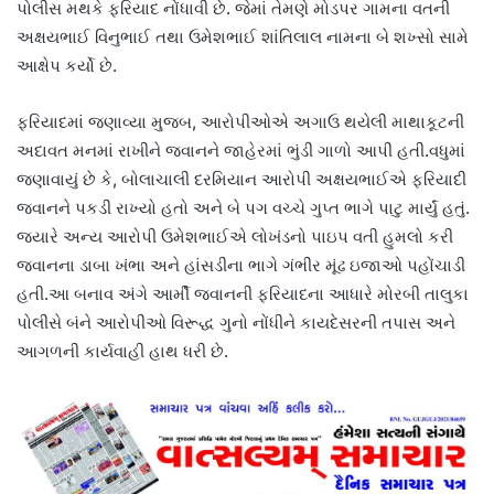
પોલીસ મથકે ફરિયાદ નોંધાવી છે. જેમાં તેમણે મોડપર ગામના વતની
અક્ષયભાઈ વિનુભાઈ તથા ઉમેશભાઈ શાંતિલાલ નામના બે શખ્સો સામે
આક્ષેપ કર્યો છે.
ફરિયાદમાં જણાવ્યા મુજબ, આરોપીઓએ અગાઉ થયેલી માથાકૂટની
અદાવત મનમાં રાખીને જવાનને જાહેરમાં ભુંડી ગાળો આપી હતી.વધુમાં
જણાવાયું છે કે, બોલાચાલી દરમિયાન આરોપી અક્ષયભાઈએ ફરિયાદી
જવાનને પકડી રાખ્યો હતો અને બે પગ વચ્ચે ગુપ્ત ભાગે પાટુ માર્યું હતું.
જ્યારે અન્ય આરોપી ઉમેશભાઈએ લોખંડનો પાઇપ વતી હુમલો કરી
જવાનના ડાબા ખંભા અને હાંસડીના ભાગે ગંભીર મૂંઢ ઇજાઓ પહોંચાડી
હતી.આ બનાવ અંગે આર્મી જવાનની ફરિયાદના આધારે મોરબી તાલુકા
પોલીસે બંને આરોપીઓ વિરૂદ્ધ ગુનો નોંધીને કાયદેસરની તપાસ અને
આગળની કાર્યવાહી હાથ ધરી છે.