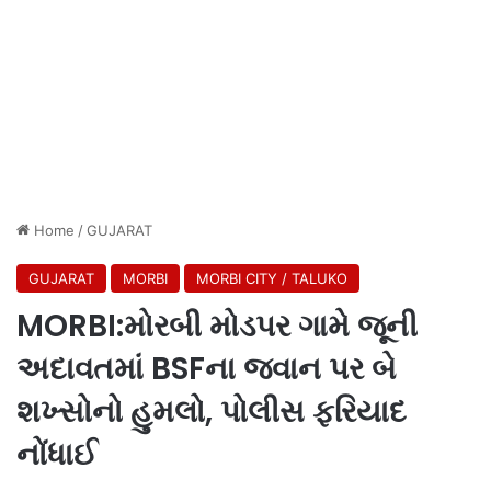
Home
/
GUJARAT
GUJARAT
MORBI
MORBI CITY / TALUKO
MORBI:મોરબી મોડપર ગામે જૂની
અદાવતમાં BSFના જવાન પર બે
શખ્સોનો હુમલો, પોલીસ ફરિયાદ
નોંધાઈ