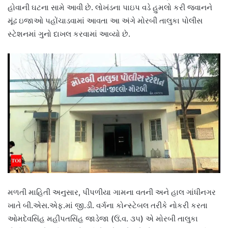
હોવાની ઘટના સામે આવી છે. લોખંડના પાઇપ વડે હુમલો કરી જવાનને
મૂંઢ ઇજાઓ પહોંચાડવામાં આવતા આ અંગે મોરબી તાલુકા પોલીસ
સ્ટેશનમાં ગુનો દાખલ કરવામાં આવ્યો છે.
મળતી માહિતી અનુસાર, પીપળીયા ગામના વતની અને હાલ ગાંધીનગર
ખાતે બી.એસ.એફ.માં જી.ડી. વર્ગના કોન્સ્ટેબલ તરીકે નોકરી કરતા
ઓમદેવસિંહ મહીપતસિંહ જાડેજા (ઉં.વ. ૩૫) એ મોરબી તાલુકા