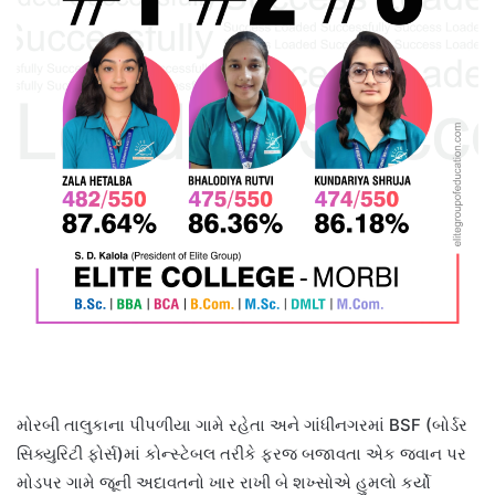
મોરબી તાલુકાના પીપળીયા ગામે રહેતા અને ગાંધીનગરમાં BSF (બોર્ડર
સિક્યુરિટી ફોર્સ)માં કોન્સ્ટેબલ તરીકે ફરજ બજાવતા એક જવાન પર
મોડપર ગામે જૂની અદાવતનો ખાર રાખી બે શખ્સોએ હુમલો કર્યો