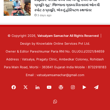
પ્રસૂતિ ગૃહ’: જિલ્લાના ગ્રામ્ય વિસ્તારમાં ઓન ધી
સ્પોટ ૩ પ્રસૂતિ, એકનું હોસ્પિટલ સ્થળાંતર
3 days ago
© Copyright 2026,
Vatsalyam Samachar All Rights Reserved
|
Design by
Knowtable Online Services Pvt Ltd.
Owner & Editor Pareshkumar Paria RNI No. GUJGUJ/2021/84659
Address : Vatsalya, Pragaty Clinic, Ambedkar Coloney, Rohidash
Para Main Road, Morbi - 363641 Gujarat-India Mobile : 8732918183
Email : vatsalyamsamachar@gmail.com
Facebook
X
LinkedIn
YouTube
WordPress
Instagram
Google
Tele
Play
WhatsApp