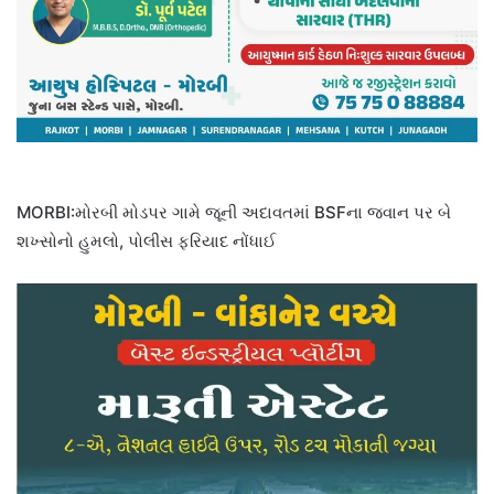
MORBI:મોરબી મોડપર ગામે જૂની અદાવતમાં BSFના જવાન પર બે
શખ્સોનો હુમલો, પોલીસ ફરિયાદ નોંધાઈ